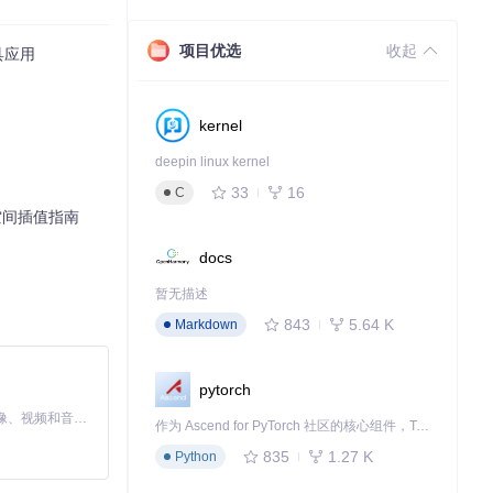
项目优选
收起
具应用
kernel
deepin linux kernel
33
16
C
战空间插值指南
docs
暂无描述
843
5.64 K
Markdown
pytorch
MiniMax H3 是一个通用的全模态生成系统。它支持对由文本、图像、视频和音频组成的多模态上下文进行统一理解，并能生成分辨率高达 2K、时长可达 15 秒的带原生立体声音频的视频。得益于面向任务泛化的系统设计，H3 在预训练阶段就已具备广泛的多模态上下文理解与生成能力，能够出色地执行复杂的多模态指令。
作为 Ascend for PyTorch 社区的核心组件，TorchNPU 是昇腾专为 PyTorch 打造的深度学习适配插件，使 PyTorch 框架能够直接调用昇腾 NPU，为开发者提供昇腾 AI 处理器的超强算力。
835
1.27 K
Python