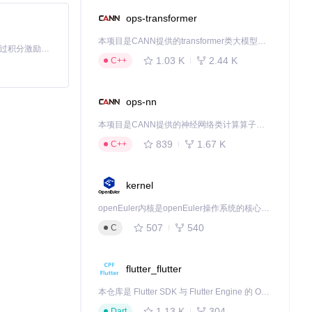
ops-transformer
本项目是CANN提供的transformer类大模型算子库，实现网络在NPU上加速计算。
「源启盛夏」暑期校园开发者成长计划旨在激活校园开源力量，通过积分激励、认证扶持、资源倾斜等形式，引导高校组织和开发者完成「入驻 — 建项目 — 做贡献 — 获认证 — 得资源」的完整闭环。无论你是想带领社团入驻平台的组织者，还是希望用代码贡献证明自己的开发者，都能在这里找到属于你的成长路径。
1.03 K
2.44 K
C++
ops-nn
本项目是CANN提供的神经网络类计算算子库，实现网络在NPU上加速计算。
839
1.67 K
C++
kernel
openEuler内核是openEuler操作系统的核心，既是系统性能与稳定性的基石，也是连接处理器、设备与服务的桥梁。
507
540
C
flutter_flutter
本仓库是 Flutter SDK 与 Flutter Engine 的 OpenHarmony 适配版本，由 CPF-Flutter 团队维护。开发者可使用熟悉的 Flutter 技术栈开发 OpenHarmony 应用，3.35.7 及以后的适配版本可基于本仓库源码构建支持 OpenHarmony 的 Flutter Engine。
1.13 K
304
Dart