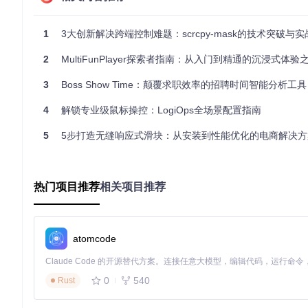
操作系统
克隆命令
Windows
git clone https://gitcode.com/gh_mirro
1
3大创新解决跨端控制难题：scrcpy-mask的技术突破与
macOS
git clone https://gitcode.com/gh_mirro
Linux
2
MultiFunPlayer探索者指南：从入门到精通的沉浸式体验
git clone https://gitcode.com/gh_mirro
3
Boss Show Time：颠覆求职效率的招聘时间智能分析工具
🔍 验证方法：克隆完成后，检查本地目录是否包含
jquery.fle
4
解锁专业级鼠标操控：LogiOps全场景配置指南
2.2 手动下载：简单快捷的获取方式
对于不需要版本控制的用户，可以直接下载项目文件：
5
5步打造无缝响应式滑块：从安装到性能优化的电商解决方
访问项目仓库页面
点击"下载"按钮获取ZIP压缩包
热门项目推荐
解压到本地项目目录
相关项目推荐
💡 提示：下载前建议查看最新版本信息，确保获取到最新特性
环境适配方案
atomcode
3.1 系统环境要求：兼容性一览
0
540
Rust
FlexSlider对开发环境要求非常宽松，几乎支持所有现代操作系