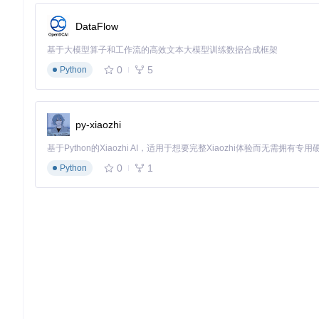
环境类型
最低要求
DataFlow
操作系统
Windows 7/macOS 10.10/Linux
Windows 10
Web服务器
任何HTTP服务器
Nginx 1.18
基于大模型算子和工作流的高效文本大模型训练数据合成框架
浏览器支持
IE9+、Chrome 10+、Firefox 4+
Chrome 80
0
5
Python
jQuery版本
1.7.0+
3.6.0+
3.2 三步完成：从零开始的环境配置
py-xiaozhi
引入jQuery库
<
script
src
=
"https://code.jquery.com/jquery-3.6.0.min.j
0
1
Python
引入FlexSlider核心文件
<
link
rel
=
"stylesheet"
href
=
"flexslider.css"
>
<
script
src
=
"jquery.flexslider.js"
>
</
script
>
准备HTML结构
<
div
class
=
"flexslider"
>
<
ul
class
=
"slides"
>
<
li
>
<
img
src
=
"image1.jpg"
alt
=
"幻灯片图片"
>
</
li
>
<
li
>
<
img
src
=
"image2.jpg"
alt
=
"幻灯片图片"
>
</
li
>
</
ul
>
</
div
>