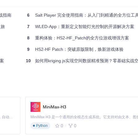
rs/fle/FlexSlider
实战指南
6
Salt Player 完全使用指南：从入门到精通的全方位工
rs/fle/FlexSlider
之旅
rs/fle/FlexSlider
7
WLED-App：重新定义智能灯光控制的开源解决方案
8
重构体验：HS2-HF_Patch的全方位游戏增强方案
xslider.js
和
flexslider.css
核心文件。
9
HS2-HF Patch：突破原版限制，焕新游戏体验
案
10
如何用kriging.js实现空间数据精准预测？零基础实
和安全更新。
MiniMax-H3
Claude Code 的开源替代方案。连接任意大模型，编辑代码，运行命令，自动验证 — 全自动执行。用 Rust 构建，极致性能。 ｜ An open-source alternative to Claude Code. Connect any LLM, edit code, run commands, and verify changes — autonomously. Built in Rust for speed. Get Started
0
0
Python
统和开发工具：