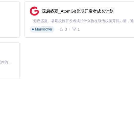
推荐配置
源启盛夏_AtomGit暑期开发者成长计划
/macOS 12/Ubuntu 20.04
+/Apache 2.4+
+、Firefox 75+、Edge 80+
0
1
Markdown
s"
>
</
基于Python的Xiaozhi AI，适用于想要完整Xiaozhi体验而无需拥有专用硬件的用户。
script
>