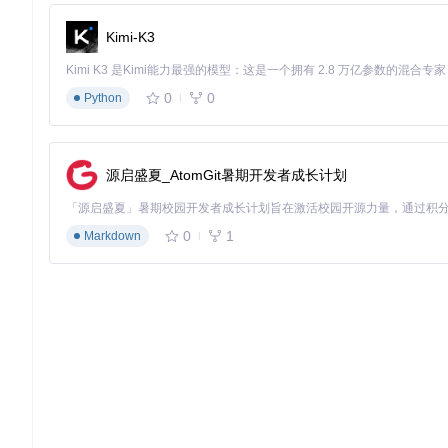
核心引擎：阅读体验的强劲心脏
核心引擎采用Kotlin语言开发，如同精密的瑞士钟表，确保每
Kimi-K3
高效渲染引擎
：针对鸿蒙系统优化的文本渲染技术，实现毫秒
规则解析系统
：自定义书源规则引擎，如同智能翻译官，将网
0
0
Python
本地缓存机制
：智能预加载和缓存策略，让阅读体验不受网络
生态接口：鸿蒙能力的完美延伸
通过鸿蒙系统提供的丰富接口，legado-Harmony实现了超越
源启盛夏_AtomGit暑期开发者成长计划
# 适用场景：开发环境搭建，首次部署项目时使用
git 
clone
0
1
Markdown
cd
 legado-Harmony

npm install  
# 安装axios网络请求库等核心依赖
npx hvigor build  
# 构建项目生成HAP安装包
分布式任务调度
：利用鸿蒙分布式能力，实现多设备阅读状态
跨应用数据共享
：通过Content Provider实现与系统文件
服务卡片支持
：在鸿蒙桌面直接展示阅读进度和推荐内容
场景化指南：打造你的专属阅读方案
通勤阅读场景配置