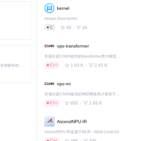
kernel
deepin linux kernel
33
16
C
ops-transformer
本项目是CANN提供的transformer类大模型算子库，实现网络在NPU上加速计算。
1.03 K
2.42 K
C++
基于Python的Xiaozhi AI，适用于想要完整Xiaozhi体验而无需拥有专用硬件的用户。
ops-nn
本项目是CANN提供的神经网络类计算算子库，实现网络在NPU上加速计算。
835
1.65 K
C++
AscendNPU-IR
AscendNPU-IR是基于MLIR（Multi-Level Intermediate Representation）构建的，面向昇腾亲和算子编译时使用的中间表示，提供昇腾完备表达能力，通过编译优化提升昇腾AI处理器计算效率，支持通过生态框架使能昇腾AI处理器与深度调优
496
336
C++