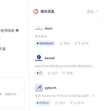
项目优选
收起
docs
用指南 📚
暂无描述
房
843
5.63 K
Markdown
方案
kernel
openEuler内核是openEuler操作系统的核心，既是系统性能与稳定性的基石，也是连接处理器、设备与服务的桥梁。
507
538
C
pytorch
MiniMax H3 是一个通用的全模态生成系统。它支持对由文本、图像、视频和音频组成的多模态上下文进行统一理解，并能生成分辨率高达 2K、时长可达 15 秒的带原生立体声音频的视频。得益于面向任务泛化的系统设计，H3 在预训练阶段就已具备广泛的多模态上下文理解与生成能力，能够出色地执行复杂的多模态指令。
作为 Ascend for PyTorch 社区的核心组件，TorchNPU 是昇腾专为 PyTorch 打造的深度学习适配插件，使 PyTorch 框架能够直接调用昇腾 NPU，为开发者提供昇腾 AI 处理器的超强算力。
831
1.26 K
Python