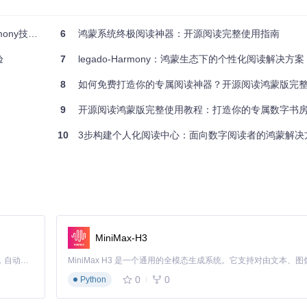
术实践指南
6
鸿蒙系统终极阅读神器：开源阅读完整使用指南
ony提供了超过20项可调节参数，让每一位读者都能找到最舒适的阅读方式：
验
7
legado-Harmony：鸿蒙生态下的个性化阅读解决方案
可按需调整
8
如何免费打造你的专属阅读神器？开源阅读鸿蒙版完整使
足不同阅读习惯
位提升阅读舒适度
9
开源阅读鸿蒙版完整使用教程：打造你的专属数字书
10
3步构建个人化阅读中心：面向数字阅读者的鸿蒙解决
还给用户：
隐私
实时更新
不丢失
能
MiniMax-H3
Claude Code 的开源替代方案。连接任意大模型，编辑代码，运行命令，自动验证 — 全自动执行。用 Rust 构建，极致性能。 ｜ An open-source alternative to Claude Code. Connect any LLM, edit code, run commands, and verify changes — autonomously. Built in Rust for speed. Get Started
0
0
Python
，既保证了阅读体验的流畅性，又为未来功能扩展预留了空间。