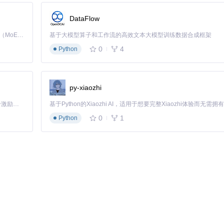
一次翻页、每一次渲染都流畅自然：
DataFlow
Kimi K3 是Kimi能力最强的模型：这是一个拥有 2.8 万亿参数的混合专家（MoE）模型，具备原生视觉理解能力，并支持 100 万 token 的上下文窗口。
基于大模型算子和工作流的高效文本大模型训练数据合成框架
级页面切换
页内容转化为纯净阅读格式
0
4
Python
波动影响
传统阅读应用的生态能力：
py-xiaozhi
「源启盛夏」暑期校园开发者成长计划旨在激活校园开源力量，通过积分激励、认证扶持、资源倾斜等形式，引导高校组织和开发者完成「入驻 — 建项目 — 做贡献 — 获认证 — 得资源」的完整闭环。无论你是想带领社团入驻平台的组织者，还是希望用代码贡献证明自己的开发者，都能在这里找到属于你的成长路径。
0
1
Python
同步
管理应用的无缝集成