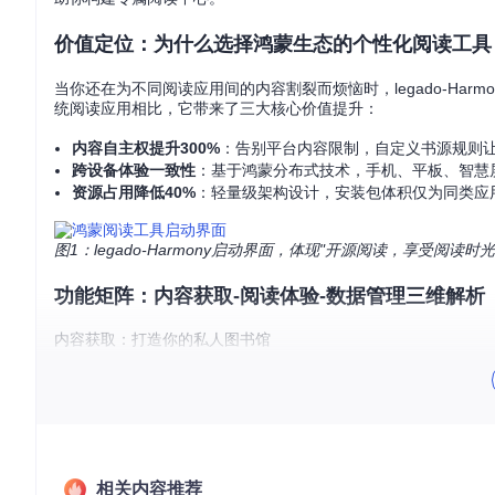
价值定位：为什么选择鸿蒙生态的个性化阅读工具
当你还在为不同阅读应用间的内容割裂而烦恼时，legado-Ha
统阅读应用相比，它带来了三大核心价值提升：
内容自主权提升300%
：告别平台内容限制，自定义书源规则
跨设备体验一致性
：基于鸿蒙分布式技术，手机、平板、智慧
资源占用降低40%
：轻量级架构设计，安装包体积仅为同类应用
图1：legado-Harmony启动界面，体现"开源阅读，享受阅读时
功能矩阵：内容获取-阅读体验-数据管理三维解析
内容获取：打造你的私人图书馆
legado-Harmony的内容获取系统如同一个智能图书管理员
多源内容聚合
：支持自定义书源规则，如同为不同类型的书籍
订阅管理中心
：通过RSS订阅功能，自动抓取你关注的专栏更
本地文件处理
：完美支持TXT/EPUB格式，无论是从电脑传
相关内容推荐