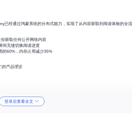
rmony已经通过鸿蒙系统的分布式能力，实现了从内容获取到阅读体验的全
让你获取任何公开网络内容
屏间无缝切换阅读进度
的60%，内存占用减少35%
光"的产品理念
，帮助你从各种渠道收集和整理阅读材料：
登录后查看全文
配备专属翻译官，将网页内容转化为统一阅读格式
新，让优质内容主动找到你
输还是云端同步的文件，都能智能解析