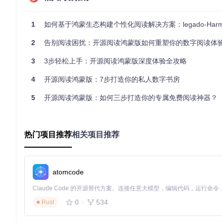
图2：书源管理界面，可添加自定义规则实现内容获取自由化
1
如何基于鸿蒙生态构建个性化阅读解决方案：legado-Harmony技
阅读体验：千人千面的视觉盛宴
阅读体验的个性化程度直接决定了阅读效率。legado-Harm
2
告别阅读困扰：开源阅读鸿蒙版如何重塑你的数字阅读体
视觉定制系统
：从字体、行高到背景颜色，每一个视觉元素都
3
3步轻松上手：开源阅读鸿蒙版深度体验全攻略
交互模式选择
：支持仿真翻页、滑动切换等多种翻页效果，满
4
辅助功能矩阵
开源阅读鸿蒙版：7步打造你的私人数字书房
：夜间模式、亮度自动调节、朗读功能等，全方
数据管理：你的阅读数据你做主
5
开源阅读鸿蒙版：如何三步打造你的专属免费阅读神器？
在数据安全日益重要的今天，legado-Harmony将数据控制权交
本地存储优先
：所有阅读数据默认存储在本地，保护你的阅读
多端同步方案
：通过云盘同步实现跨设备数据流转，阅读进度
热门项目推荐
相关项目推荐
数据导出功能
：支持阅读记录、书签等数据导出，确保数据永
图3：设置界面展示了数据备份、主题设置和书源管理等核心功
atomcode
技术解析：开源阅读引擎的双引擎架构
0
534
Rust
legado-Harmony采用"核心引擎+生态接口"的双层架构