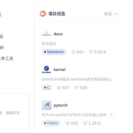
.swift则提供了
项目优选
收起
案
而TheBori
docs
神器
暂无描述
解析
843
5.63 K
Markdown
效率工具
kernel
openEuler内核是openEuler操作系统的核心，既是系统性能与稳定性的基石，也是连接处理器、设备与服务的桥梁。
控制"选项，系统
507
538
C
pytorch
MiniMax H3 是一个通用的全模态生成系统。它支持对由文本、图像、视频和音频组成的多模态上下文进行统一理解，并能生成分辨率高达 2K、时长可达 15 秒的带原生立体声音频的视频。得益于面向任务泛化的系统设计，H3 在预训练阶段就已具备广泛的多模态上下文理解与生成能力，能够出色地执行复杂的多模态指令。
作为 Ascend for PyTorch 社区的核心组件，TorchNPU 是昇腾专为 PyTorch 打造的深度学习适配插件，使 PyTorch 框架能够直接调用昇腾 NPU，为开发者提供昇腾 AI 处理器的超强算力。
830
1.26 K
Python
rManager.s