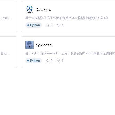
DataFlow
Kimi K3 是Kimi能力最强的模型：这是一个拥有 2.8 万亿参数的混合专家（MoE）模型，具备原生视觉理解能力，并支持 100 万 token 的上下文窗口。
基于大模型算子和工作流的高效文本大模型训练数据合成框架
0
4
Python
单一功能到综合控制中心的进化。TheBoringNotch项目的开源特
似固定的硬件限制也能转化为独特的交互优势。它不仅解决了MacBook刘海
py-xiaozhi
交互中枢，TheBoringNotch为笔记本电脑界面设计提供了新的可
验从被动适应到主动掌控的设备使用新方式。
「源启盛夏」暑期校园开发者成长计划旨在激活校园开源力量，通过积分激励、认证扶持、资源倾斜等形式，引导高校组织和开发者完成「入驻 — 建项目 — 做贡献 — 获认证 — 得资源」的完整闭环。无论你是想带领社团入驻平台的组织者，还是希望用代码贡献证明自己的开发者，都能在这里找到属于你的成长路径。
0
1
Python