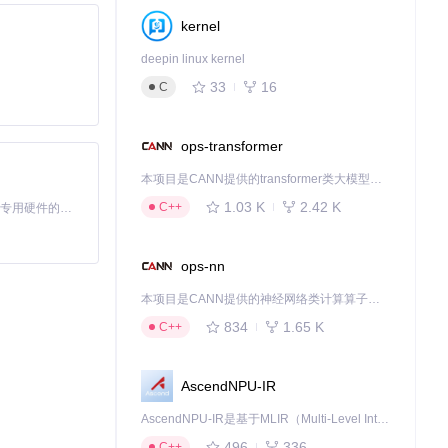
kernel
deepin linux kernel
33
16
C
性意味着社区可以
ops-transformer
设计的固有缺陷，更
本项目是CANN提供的transformer类大模型算子库，实现网络在NPU上加速计算。
能性，展示了开源
1.03 K
2.42 K
C++
基于Python的Xiaozhi AI，适用于想要完整Xiaozhi体验而无需拥有专用硬件的用户。
ops-nn
下载源代码
本项目是CANN提供的神经网络类计算算子库，实现网络在NPU上加速计算。
834
1.65 K
C++
AscendNPU-IR
AscendNPU-IR是基于MLIR（Multi-Level Intermediate Representation）构建的，面向昇腾亲和算子编译时使用的中间表示，提供昇腾完备表达能力，通过编译优化提升昇腾AI处理器计算效率，支持通过生态框架使能昇腾AI处理器与深度调优
496
336
C++