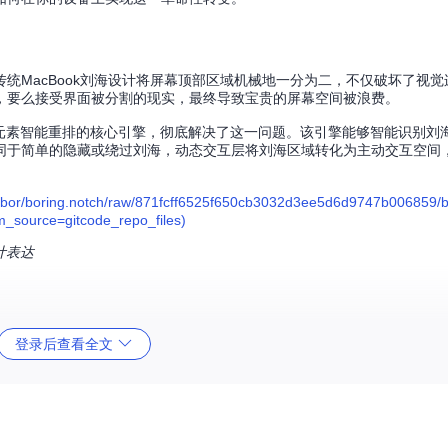
统MacBook刘海设计将屏幕顶部区域机械地一分为二，不仅破坏了视觉
，要么接受界面被分割的现实，最终导致宝贵的屏幕空间被浪费。
—实现界面元素智能重排的核心引擎，彻底解决了这一问题。该引擎能够智能识别
同于简单的隐藏或绕过刘海，动态交互层将刘海区域转化为主动交互空间
/bor/boring.notch/raw/871fcff6525f650cb3032d3ee5d6d9747b006859/b
m_source=gitcode_repo_files)
计表达
过解耦的组件设计实现了高度灵活的功能扩展。整个系统以媒体控制模块[MediaCo
登录后查看全文
跨应用体验。
potify平台的完整控制逻辑，AppleMusicController.swift提供与系统
e Music的跨平台支持。这些控制器并非孤立工作，而是通过MusicManager.swi