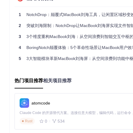
界面渲染层负责将这些控制功能直观地呈现在刘海区域，其中MusicVisuali
流畅的过渡动画效果。这种分层设计确保了功能扩展的便捷性，
1
NotchDrop：颠覆式MacBook刘海工具，让闲置区域秒
实战案例：会议场景中的智能交互应用
2
突破刘海限制：NotchDrop让MacBook刘海屏实现文件智
想象一下这样的工作场景：你正在进行视频会议，需要快速调节背
3
3个维度重构MacBook刘海：从空间浪费到智能交互中枢
ngNotch提供了更为优雅的解决方案。
通过刘海区域的智能交互界面，你可以实现：
4
BoringNotch颠覆体验：5个革命性场景让MacBook用户效率提
悬停预览：将鼠标悬停在刘海区域即可显示当前播放状态
5
3大智能模块革新MacBook刘海屏：从空间浪费到功能中
手势控制：左右滑动调节音量，上下滑动切换曲目
状态感知：会议模式自动降低通知音量，避免干扰
这些操作无需离开当前工作窗口，所有控制都在视线范围内完成。配置这一
热门项目推荐
相关项目推荐
会自动学习你的使用习惯，优化交互体验。
atomcode
图2：功能引导示意图，展示用户如何通过简单操作完成复杂控
未来扩展：从媒体控制到系统神经中枢
0
534
Rust
TheBoringNotch的潜力远不止于媒体控制。当前版本已集成电池状态监控与日