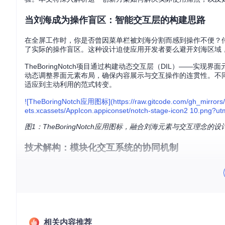
当刘海成为操作盲区：智能交互层的构建思路
在全屏工作时，你是否曾因菜单栏被刘海分割而感到操作不便？传
了实际的操作盲区。这种设计迫使应用开发者要么避开刘海区域
TheBoringNotch项目通过构建动态交互层（DIL）—
动态调整界面元素布局，确保内容展示与交互操作的连贯性。不
适应到主动利用的范式转变。
![TheBoringNotch应用图标](https://raw.gitcode.com/gh_mirrors
ets.xcassets/AppIcon.appiconset/notch-stage-icon2 10.png?ut
图1：TheBoringNotch应用图标，融合刘海元素与交互理念的设
技术解构：模块化交互系统的协同机制
TheBoringNotch的核心优势在于其精心设计的模块化架构，通
s]为核心，通过智能调度层实现多服务协同，为用户提供无缝的
媒体控制模块包含三个关键实现：SpotifyController.swift专注于S
成，YouTubeMusicController.swift则实现了对YouTub
保不同音乐服务间的平滑切换与状态同步。
相关内容推荐