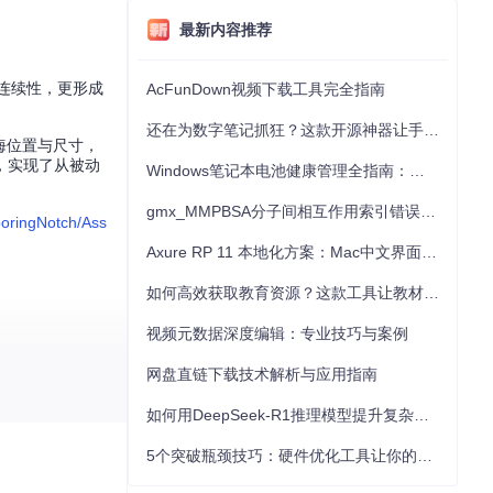
最新内容推荐
连续性，更形成
AcFunDown视频下载工具完全指南
还在为数字笔记抓狂？这款开源神器让手写批注效率提升300%
刘海位置与尺寸，
，实现了从被动
Windows笔记本电池健康管理全指南：从根源解决电池损耗问题
gmx_MMPBSA分子间相互作用索引错误的深度诊断与解决
oringNotch/Ass
Axure RP 11 本地化方案：Mac中文界面优化与原型设计工具汉化全指南
如何高效获取教育资源？这款工具让教材下载效率提升80%
视频元数据深度编辑：专业技巧与案例
ntroller
网盘直链下载技术解析与应用指南
如何用DeepSeek-R1推理模型提升复杂任务解决能力：完整指南
音乐服务的深度集
ft实现统一调度，确
5个突破瓶颈技巧：硬件优化工具让你的电脑性能提升30%