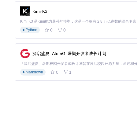
wift实现系统级信息的实时展示。正在开发中的功能包括：
Kimi-K3
智能通知过滤：基于用户专注状态动态调整通知优先级
跨应用工作流：将刘海区域作为快捷操作启动器
环境感知调节：根据时间与位置自动调整显示偏好
0
0
Python
这些扩展功能将进一步强化刘海区域作为系统神经中枢的地位，实现从
持续贡献创新想法，不断拓展交互边界。
TheBoringNotch项目证明，通过创新软件设计，即使是看
源启盛夏_AtomGit暑期开发者成长计划
开创了一种全新的设备交互范式。通过将被忽视的屏幕空间转化为智能
社区如何通过协作创新重塑用户体验。现在就加入这一变革，体
0
1
Markdown
boring.notch
TheBoringNotch: Not so boring notch That Rocks 🎸🎶
项目地址：
https://gitcode.com/gh_mirrors/bor/boring.notch