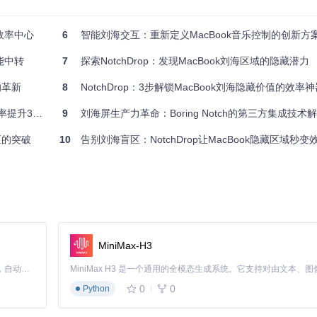
zer.swift实现了音乐播放状态的动态可视化，LottieAnimationView
开发者可以轻松添加新的媒体服务支持，而无需修改核心架构。
变效率中心
6
智能刘海交互：重新定义MacBook音乐控制的创新方
能中转
7
探索NotchDrop：发现MacBook刘海区域的隐藏潜力
景音乐音量而不中断会议流程。传统操作需要你切换窗口或使用键盘快捷键，
的革新
8
NotchDrop：3步解锁MacBook刘海隐藏价值的效率
升300%
9
刘海屏生产力革命：Boring Notch的第三方集成技术
枢的突破
10
告别刘海盲区：NotchDrop让MacBook隐藏区域秒变
功能只需在设置模块[components/Settings]中启用"会议智能
MiniMax-H3
制
Claude Code 的开源替代方案。连接任意大模型，编辑代码，运行命令，自动验证 — 全自动执行。用 Rust 构建，极致性能。 ｜ An open-source alternative to Claude Code. Connect any LLM, edit code, run commands, and verify changes — autonomously. Built in Rust for speed. Get Started
0
0
Python
历事件提醒功能，通过BatteryActivityManager.swift和Calenda