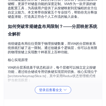
键帽，更源于对键盘功能的深度定制。VIA作为一款开源的键
盘配置工具，为高级用户提供了从按键映射到宏编程的全方位
自定义能力。本文将带你探索五个专业技巧，帮助你充分释放
键盘潜能，打造真正符合个人工作流的输入设备。
如何突破常规键盘布局限制？——分层映射系统
全解析
传统键盘布局往往受限于物理按键数量，而VIA的分层映射系
统彻底打破了这一限制。通过创建多个逻辑层，你可以在有限
的物理按键上实现数十种甚至上百种功能。
核心实现原理
VIA的分层系统基于状态机设计，每个层都可以独立定义按键
功能，通过组合键或专用切换键实现层间切换。核心实现位于
[src/store/keymapSlice.ts]，其中采用Redux状态管理模式维
护当前活跃层：
登录后查看全文
// 层切换核心逻辑示例
const
handleLayerChange
 = (
state, action
) => {

const
 { layerId, isActive } = action.
payload
;

if
 (isActive) {
