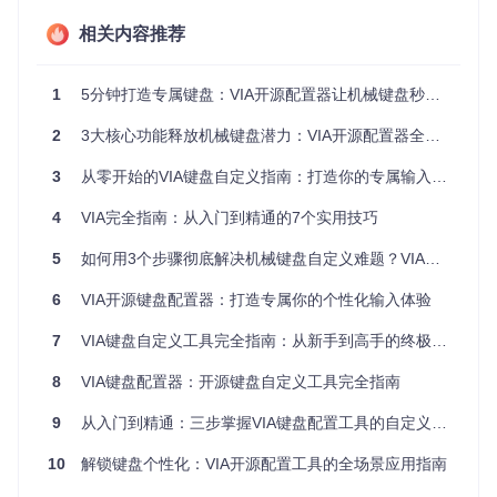
    state.
activeLayers
.
push
(layerId);

  } 
else
 {

相关内容推荐
    state.
activeLayers
 = state.
activeLayers
.
filter
(
id
 =>
 
  }

// 重新计算当前有效按键映射
1
5分钟打造专属键盘：VIA开源配置器让机械键盘秒变生产力工具
  state.
currentKeymap
 = 
computeEffectiveKeymap
(

    state.
layers
, 

2
3大核心功能释放机械键盘潜力：VIA开源配置器全指南
    state.
activeLayers
  );

3
从零开始的VIA键盘自定义指南：打造你的专属输入体验
4
VIA完全指南：从入门到精通的7个实用技巧
高级应用策略
功能分层
：将办公、编程、游戏等不同场景的功能分配到独
5
如何用3个步骤彻底解决机械键盘自定义难题？VIA配置器全攻略
立层
临时覆盖层
：设置一键激活的临时功能层，使用后自动恢复
6
VIA开源键盘配置器：打造专属你的个性化输入体验
组合层激活
：通过多个按键组合激活特定功能层，提高功能
密度
7
VIA键盘自定义工具完全指南：从新手到高手的终极教程
8
VIA键盘配置器：开源键盘自定义工具完全指南
图1：VIA分层映射系统架构示意图，展示了物理按键与逻辑层
9
从入门到精通：三步掌握VIA键盘配置工具的自定义开发与高级应用
的映射关系
探索提示：尝试创建一个"超级功能层"，将所有复杂操作集中
10
解锁键盘个性化：VIA开源配置工具的全场景应用指南
管理，通过不常用的右Win键作为层切换触发键。