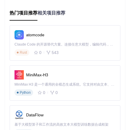
如何实现自动化操作流程？——宏系统高级编程
热门项目推荐
相关项目推荐
指南
宏功能是提升效率的关键，VIA提供了强大的宏编程能力，支
atomcode
持按键序列、延迟控制和条件执行，让复杂操作一键触发。
宏定义与执行机制
Claude Code 的开源替代方案。连接任意大模型，编辑代码，运行命令，自动验证 — 全自动执行。用 Rust 构建，极致性能。 ｜ An open-source alternative to Claude Code. Connect any LLM, edit code, run commands, and verify changes — autonomously. Built in Rust for speed. Get Started
0
543
Rust
VIA的宏系统采用事件驱动设计，每个宏由一系列按键事件组
成，包括按下、释放和延迟操作。核心实现位于[src/utils/macr
o-api/macro-api.ts]，其核心数据结构如下：
MiniMax-H3
// 宏命令数据结构
interface
MacroAction
 {

MiniMax H3 是一个通用的全模态生成系统。它支持对由文本、图像、视频和音频组成的多模态上下文进行统一理解，并能生成分辨率高达 2K、时长可达 15 秒的带原生立体声音频的视频。得益于面向任务泛化的系统设计，H3 在预训练阶段就已具备广泛的多模态上下文理解与生成能力，能够出色地执行复杂的多模态指令。
type
: 
'keyDown'
 | 
'keyUp'
 | 
'delay'
;

0
0
Python
keycode
: 
number
;

  duration?: 
number
; 
// 仅用于delay类型
timestamp
: 
number
;

}

DataFlow
// 宏执行器核心逻辑
基于大模型算子和工作流的高效文本大模型训练数据合成框架
class
MacroPlayer
 {
