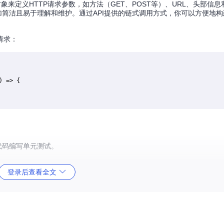
cript对象来定义HTTP请求参数，如方法（GET、POST等）、URL、头部
使得代码更加简洁且易于理解和维护。通过API提供的链式调用方式，你可以方便
T请求：
) =>
 {

代码编写单元测试。
的方式时，使用模拟请求作为输入数据。
登录后查看全文
求模拟。
/同步回调。