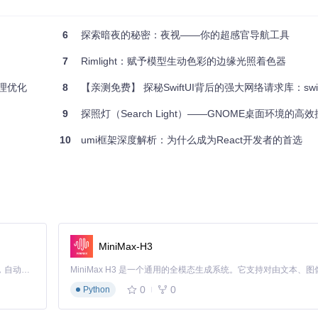
。
类型检查和开发体验。
助于测试异常情况。
6
探索暗夜的秘密：夜视——你的超感官导航工具
都能成为你的得力助手。借助它，你可以更高效地进行HTTP请求的模拟和调试
7
Rimlight：赋予模型生动色彩的边缘光照着色器
带来的便捷与强大吧！
头处理优化
8
【亲测免费】 探秘SwiftUI背后的强大网络请求库：swift-
9
探照灯（Search Light）——GNOME桌面环境的高
10
umi框架深度解析：为什么成为React开发者的首选
MiniMax-H3
Claude Code 的开源替代方案。连接任意大模型，编辑代码，运行命令，自动验证 — 全自动执行。用 Rust 构建，极致性能。 ｜ An open-source alternative to Claude Code. Connect any LLM, edit code, run commands, and verify changes — autonomously. Built in Rust for speed. Get Started
0
0
Python