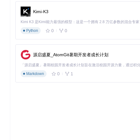
Kimi-K3
0
0
Python
源启盛夏_AtomGit暑期开发者成长计划
0
1
Markdown