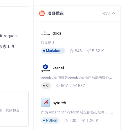
项目优选
收起
，从而提高你的工作
docs
request
暂无描述
效搜索工具
843
5.62 K
Markdown
kernel
openEuler内核是openEuler操作系统的核心，既是系统性能与稳定性的基石，也是连接处理器、设备与服务的桥梁。
507
537
C
pytorch
MiniMax H3 是一个通用的全模态生成系统。它支持对由文本、图像、视频和音频组成的多模态上下文进行统一理解，并能生成分辨率高达 2K、时长可达 15 秒的带原生立体声音频的视频。得益于面向任务泛化的系统设计，H3 在预训练阶段就已具备广泛的多模态上下文理解与生成能力，能够出色地执行复杂的多模态指令。
作为 Ascend for PyTorch 社区的核心组件，TorchNPU 是昇腾专为 PyTorch 打造的深度学习适配插件，使 PyTorch 框架能够直接调用昇腾 NPU，为开发者提供昇腾 AI 处理器的超强算力。
830
1.26 K
Python