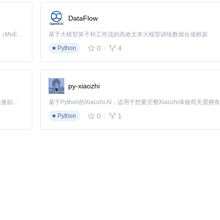
DataFlow
Kimi K3 是Kimi能力最强的模型：这是一个拥有 2.8 万亿参数的混合专家（MoE）模型，具备原生视觉理解能力，并支持 100 万 token 的上下文窗口。
基于大模型算子和工作流的高效文本大模型训练数据合成框架
0
4
Python
py-xiaozhi
「源启盛夏」暑期校园开发者成长计划旨在激活校园开源力量，通过积分激励、认证扶持、资源倾斜等形式，引导高校组织和开发者完成「入驻 — 建项目 — 做贡献 — 获认证 — 得资源」的完整闭环。无论你是想带领社团入驻平台的组织者，还是希望用代码贡献证明自己的开发者，都能在这里找到属于你的成长路径。
0
1
Python