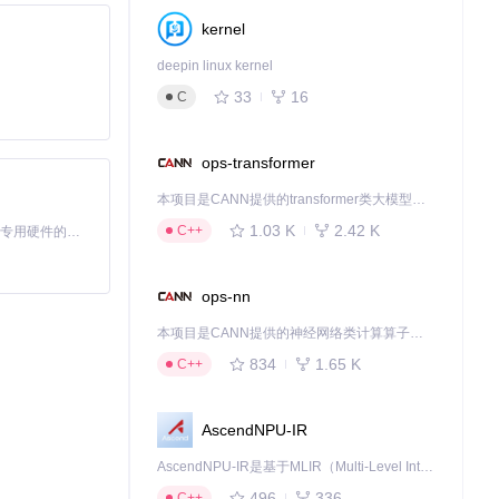
kernel
deepin linux kernel
33
16
C
ops-transformer
本项目是CANN提供的transformer类大模型算子库，实现网络在NPU上加速计算。
1.03 K
2.42 K
C++
基于Python的Xiaozhi AI，适用于想要完整Xiaozhi体验而无需拥有专用硬件的用户。
ops-nn
本项目是CANN提供的神经网络类计算算子库，实现网络在NPU上加速计算。
834
1.65 K
C++
AscendNPU-IR
AscendNPU-IR是基于MLIR（Multi-Level Intermediate Representation）构建的，面向昇腾亲和算子编译时使用的中间表示，提供昇腾完备表达能力，通过编译优化提升昇腾AI处理器计算效率，支持通过生态框架使能昇腾AI处理器与深度调优
496
336
C++