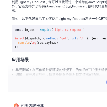
利用Light my Request，你可以直接通过一个简单的JavaS
外，它还支持异步等待(Await/async)以及Promise，
求。
例如，以下代码展示了如何使用Light my Request发送一个GE
const
 inject = 
require
(
'light-my-request'
)

inject
(dispatch, { 
method
: 
'get'
, 
url
: 
'/'
 }, 
(
err, res
console
.
log
(res.
payload
)

应用场景
单元测试
：在不依赖外部环境的情况下，为你的HTTP服务端
调试
：在开发过程中，快速验证服务器对特定请求的响应。
模拟数据流
：在设计新的API接口或者分析应用程序处理请求
项目特点
无需启动服务器
：能够在不开启实际服务器的情况下进行请
简单易用的API
：直观的请求构造器以及支持Promise和异步
相关内容推荐