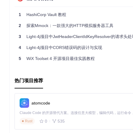
链式调用
：通过链式调用来设置请求属性，使得代码更整洁
类型安全
：内置TypeScript声明文件，为用户提供更好的
模拟多种场景
：包括错误事件、数据分块、信号中断等，有
1
HashiCorp Vault 教程
无论是新手还是经验丰富的开发者，Light my Request
2
探索Mmock：一款强大的HTTP模拟服务器工具
效率。立即尝试并加入到Light my Request的社区，体验它
3
Light-4j项目中JwtHeaderClientIdKeyResolver的请求
4
Light-4j项目中CORS错误码的设计与实现
5
WiX Toolset 4 开源项目最佳实践教程
热门项目推荐
atomcode
0
535
Rust