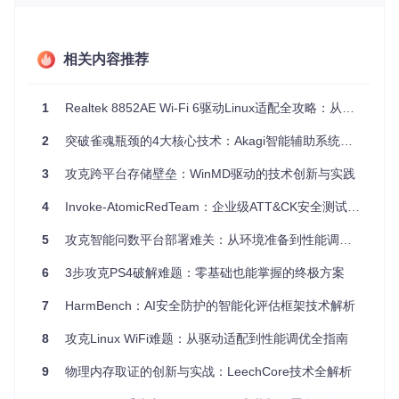
期部分服务出现连接超时。尽管进行了多次网络设备调试，问
题仍未解决。通过LTP的网络测试套件，他们发现是TCP协议
在特定拥塞控制算法下的处理缺陷导致的。LTP的网络测试用
相关内容推荐
例覆盖了TCP/IP、UDP、SCTP等协议，能够模拟高并发场
景，有效验证网络协议栈的稳定性。
痛点三：安全机制配置不当的潜在风险
1
Realtek 8852AE Wi-Fi 6驱动Linux适配全攻略：从问题诊断到性能优化
某金融机构为满足合规要求，部署了SELinux安全模块，但在
2
突破雀魂瓶颈的4大核心技术：Akagi智能辅助系统全解析
实际运行中，由于策略配置错误，导致关键业务无法正常访问
文件资源。LTP的安全测试模块包含了对SELinux、AppArmor
3
攻克跨平台存储壁垒：WinMD驱动的技术创新与实践
等安全机制的全面测试，能够帮助管理员验证安全配置的有效
性，避免因配置不当带来的安全风险和业务中断。
4
Invoke-AtomicRedTeam：企业级ATT&CK安全测试的标准化解决方案
核心价值：LTP与同类工具的五项差异化优势
5
攻克智能问数平台部署难关：从环境准备到性能调优全攻略
6
3步攻克PS4破解难题：零基础也能掌握的终极方案
对
比
同类工
同类工具
同类工具B
LTP
7
HarmBench：AI安全防护的智能化评估框架技术解析
维
具C
A
度
8
攻克Linux WiFi难题：从驱动适配到性能调优全指南
测
试
数百
9
物理内存取证的创新与实战：LeechCore技术全解析
数百个，
千余个，
用
数千个，覆
个，侧
聚焦特定
偏向基础