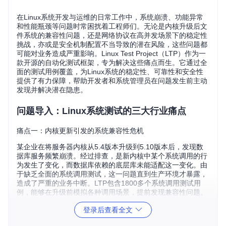
在Linux系统开发与运维的日常工作中，系统崩溃、功能异常
和性能瓶颈等问题时常困扰着工程师们。无论是内核升级后文
件系统的兼容性问题，还是网络协议在高并发场景下的稳定性
挑战，亦或是安全机制配置不当导致的潜在风险，这些问题都
可能对业务造成严重影响。Linux Test Project（LTP）作为一
款开源的自动化测试框架，专为解决这些痛点而生。它通过全
面的测试用例覆盖，为Linux系统的稳定性、可靠性和安全性
提供了有力保障，帮助开发者和系统管理员在问题发生前主动
发现并解决潜在隐患。
问题导入：Linux系统测试的三大行业痛点
痛点一：内核更新引发的系统兼容性危机
某企业在将服务器内核从5.4版本升级到5.10版本后，发现数
据库服务频繁崩溃。经过排查，是新内核中某个系统调用的行
为发生了变化，而数据库依赖的底层库未能适配这一变化。由
于缺乏全面的系统调用测试，这一问题直到生产环境才暴露，
造成了严重的业务中断。LTP包含1800多个系统调用测试用
例，能够在升级前模拟各种调用场景，提前发现兼容性问题。
痛点二：网络协议栈在高并发下的稳定性难题
登录后查看全文
一家云服务提供商的网络团队经常收到用户反馈，在流量高峰