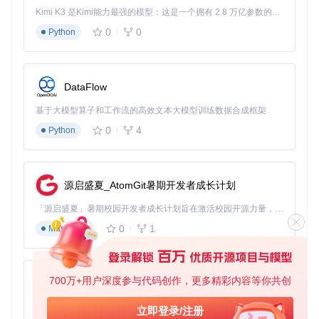
更新
缓慢
源有限
持
受限
Kimi K3 是Kimi能力最强的模型：这是一个拥有 2.8 万亿参数的混合专家（MoE）模型，具备原生视觉理解能力，并支持 100 万 token 的上下文窗口。
0
0
Python
实践指南：LTP分阶段操作指南
基础配置：快速上手LTP测试框架
DataFlow
首先，获取LTP源代码并进行编译安装。打开终端，执行以下
命令：
基于大模型算子和工作流的高效文本大模型训练数据合成框架
0
4
Python
git 
clone
cd
 ltp

make autotools

./configure

源启盛夏_AtomGit暑期开发者成长计划
make

「源启盛夏」暑期校园开发者成长计划旨在激活校园开源力量，通过积分激励、认证扶持、资源倾斜等形式，引导高校组织和开发者完成「入驻 — 建项目 — 做贡献 — 获认证 — 得资源」的完整闭环。无论你是想带领社团入驻平台的组织者，还是希望用代码贡献证明自己的开发者，都能在这里找到属于你的成长路径。
0
1
Markdown
安装完成后，即可运行基础测试。执行以下命令运行完整测试
套件：
700万+用户深度参与代码创作，更多精彩内容等你共创
py-xiaozhi
基于Python的Xiaozhi AI，适用于想要完整Xiaozhi体验而无需拥有专用硬件的用户。
立即登录/注册
这将启动LTP的默认测试场景，涵盖系统调用、文件系统、网