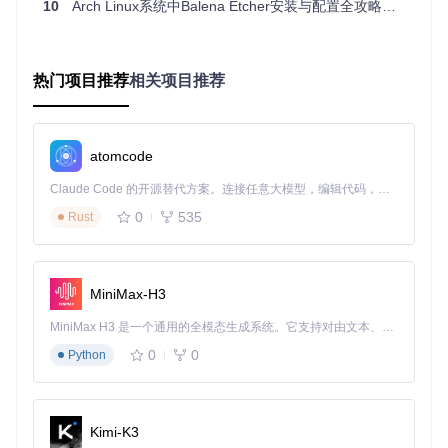
例
盖全面
重性能
10
Arch Linux系统中Balena Etcher安装与配置全攻略：从依赖冲突到设备识别的实战指南
领域
功能
数
测试
量
系
热门项目推荐
相关项目推荐
统
1800+用
部分覆
基础覆
调
较少涉
例，深度覆
盖，缺乏
盖，无场
用
及
盖
边界测试
景组合
测
atomcode
试
自
Claude Code 的开源替代方案。连接任意大模型，编辑代码，运行命令，自动验证 — 全自动执行。用 Rust 构建，极致性能。 ｜ An open-source alternative to Claude Code. Connect any LLM, edit code, run commands, and verify changes — autonomously. Built in Rust for speed. Get Started
动
支持CI/CD
需手动配
部分自动
自动化
0
535
Rust
化
集成，全流
置，自动
化，依赖
脚本复
程
程自动化
化程度低
外部脚本
杂
度
跨
MiniMax-H3
版
支持多种Lin
本
仅支持特
对新版本
兼容性
MiniMax H3 是一个通用的全模态生成系统。它支持对由文本、图像、视频和音频组成的多模态上下文进行统一理解，并能生成分辨率高达 2K、时长可达 15 秒的带原生立体声音频的视频。得益于面向任务泛化的系统设计，H3 在预训练阶段就已具备广泛的多模态上下文理解与生成能力，能够出色地执行复杂的多模态指令。
ux发行版和
兼
定发行版
适配滞后
有限
内核版本
0
0
Python
容
性
社
商业支
活跃的开源
社区较
社区维
区
持，开源
Kimi-K3
社区，持续
小，更新
护，资
支
版本功能