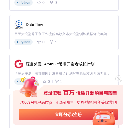
0
0
Python
💡
技巧
：使用"Keyframes"功能制作动态文字，让重点概念逐
步显示
社交媒体内容制作
DataFlow
痛点
：需要适配不同平台的尺寸要求，快速添加流行元素
基于大模型算子和工作流的高效文本大模型训练数据合成框架
0
4
Python
方案
：
项目设置
：新建项目时选择预设（如Instagram(1:1)、You
Tube(16:9)）
源启盛夏_AtomGit暑期开发者成长计划
滤镜应用
：从"Effects"面板添加"Vintage"或"Teal & Orang
e"色彩滤镜
「源启盛夏」暑期校园开发者成长计划旨在激活校园开源力量，通过积分激励、认证扶持、资源倾斜等形式，引导高校组织和开发者完成「入驻 — 建项目 — 做贡献 — 获认证 — 得资源」的完整闭环。无论你是想带领社团入驻平台的组织者，还是希望用代码贡献证明自己的开发者，都能在这里找到属于你的成长路径。
动态文字
：使用"Animated Titles"模板创建滚动字幕或打
0
1
字效果
Markdown
导出优化
：选择"MP4 (h.264)"格式，质量设为"Mediu
m"平衡文件大小和清晰度
700万+用户深度参与代码创作，更多精彩内容等你共创
💡
技巧
：使用快捷键Ctrl+R快速渲染预览，节省反复导出的时
py-xiaozhi
间
基于Python的Xiaozhi AI，适用于想要完整Xiaozhi体验而无需拥有专用硬件的用户。
立即登录/注册
幕后解析：视频编辑的工作原理
0
1
Python