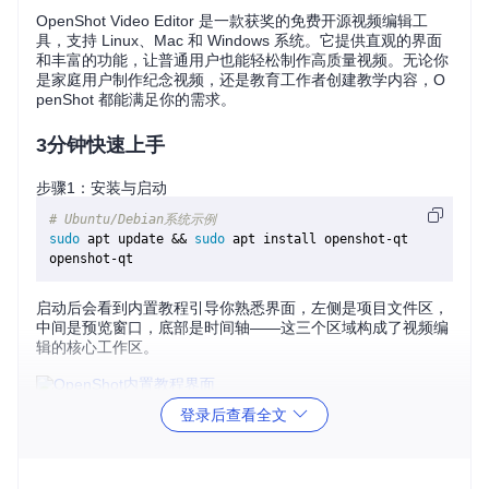
OpenShot Video Editor 是一款获奖的免费开源视频编辑工
具，支持 Linux、Mac 和 Windows 系统。它提供直观的界面
和丰富的功能，让普通用户也能轻松制作高质量视频。无论你
是家庭用户制作纪念视频，还是教育工作者创建教学内容，O
penShot 都能满足你的需求。
3分钟快速上手
步骤1：安装与启动
# Ubuntu/Debian系统示例
sudo
 apt update && 
sudo
 apt install openshot-qt

启动后会看到内置教程引导你熟悉界面，左侧是项目文件区，
中间是预览窗口，底部是时间轴——这三个区域构成了视频编
辑的核心工作区。
登录后查看全文
步骤2：导入并排列素材
将视频、图片拖放到左侧"Project Files"面板
从项目文件区将素材拖到时间轴轨道上
调整素材顺序，形成初步故事线