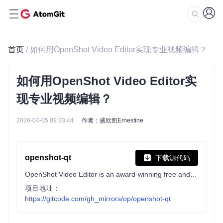
首页
/ 如何用OpenShot Video Editor实现专业视频编辑？
如何用OpenShot Video Editor实
现专业视频编辑？
2026-04-05 09:33:44
作者：盛欣凯Ernestine
openshot-qt
下载源代码
OpenShot Video Editor is an award-winning free and open-source video editor for Linux, Mac, and Windows, and is dedicated to delivering high quality video editing and animation solutions to the world.
项目地址：
https://gitcode.com/gh_mirrors/op/openshot-qt