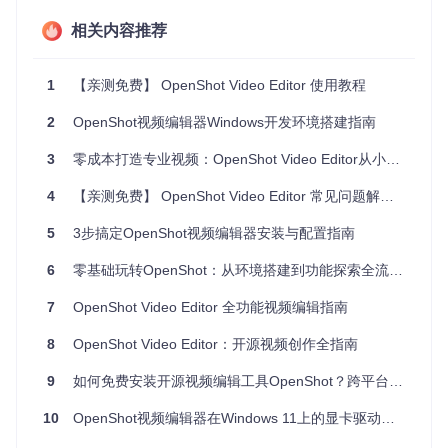
相关内容推荐
步骤3：添加过渡与导出
点击"Transitions"标签，选择淡入淡出效果
1
【亲测免费】 OpenShot Video Editor 使用教程
将过渡效果拖放到两个素材之间
点击顶部导出按钮，选择"HD 720p 24fps"格式
2
OpenShot视频编辑器Windows开发环境搭建指南
点击"Export Video"完成渲染
3
零成本打造专业视频：OpenShot Video Editor从小白到高手的进阶指南
4
【亲测免费】 OpenShot Video Editor 常见问题解决方案
场景-工具-技巧：三大核心应用场景
5
3步搞定OpenShot视频编辑器安装与配置指南
家庭纪念视频制作
6
零基础玩转OpenShot：从环境搭建到功能探索全流程指南
痛点
：假期拍摄的大量视频片段难以整理，缺乏专业过渡效果
和配乐
7
OpenShot Video Editor 全功能视频编辑指南
方案
：
8
OpenShot Video Editor：开源视频创作全指南
素材管理
：使用"Project Files"面板的筛选功能（Video/Au
9
如何免费安装开源视频编辑工具OpenShot？跨平台配置与验证指南
dio/Image标签）分类管理素材
快速剪辑
：在时间轴上拖动素材边缘调整长度，按剪刀图
10
OpenShot视频编辑器在Windows 11上的显卡驱动兼容性问题解决方案
标分割不需要的片段