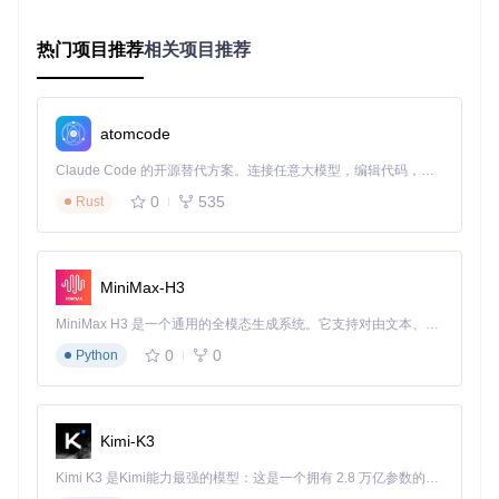
自动配乐
：添加音频轨道，使用"淡入淡出"效果让背景音
乐自然过渡
热门项目推荐
相关项目推荐
标题制作
：点击"Title"菜单，选择模板创建片头片尾文字
💡
技巧
：按住Ctrl键拖动素材可复制，适合重复使用相同转场
atomcode
或片头
Claude Code 的开源替代方案。连接任意大模型，编辑代码，运行命令，自动验证 — 全自动执行。用 Rust 构建，极致性能。 ｜ An open-source alternative to Claude Code. Connect any LLM, edit code, run commands, and verify changes — autonomously. Built in Rust for speed. Get Started
⚠️
注意
：导入大型视频文件时，OpenShot会自动创建缩略
0
535
Rust
图，首次加载可能需要几分钟
教育教学视频创作
痛点
：需要突出重点内容，添加文字注释和教学标记
MiniMax-H3
方案
：
MiniMax H3 是一个通用的全模态生成系统。它支持对由文本、图像、视频和音频组成的多模态上下文进行统一理解，并能生成分辨率高达 2K、时长可达 15 秒的带原生立体声音频的视频。得益于面向任务泛化的系统设计，H3 在预训练阶段就已具备广泛的多模态上下文理解与生成能力，能够出色地执行复杂的多模态指令。
0
0
Python
画中画效果
：添加多个视频轨道，实现教师讲解与PPT内
容同时展示
标注工具
：使用"Effects"面板中的"Draw"效果添加箭头、
矩形等标注
Kimi-K3
速度调整
：右键点击视频片段，选择"Time"→"Slow"创建
慢动作演示
Kimi K3 是Kimi能力最强的模型：这是一个拥有 2.8 万亿参数的混合专家（MoE）模型，具备原生视觉理解能力，并支持 100 万 token 的上下文窗口。
音频增强
：通过"Volume"效果提高人声，降低背景噪音