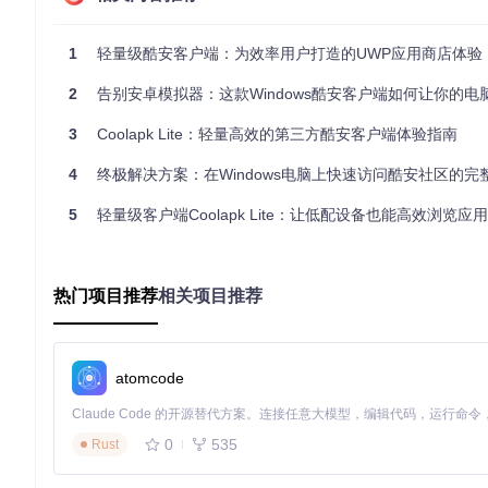
必选核心模块
：基础浏览、搜索、账户管理
可选功能模块
：视频播放、消息通知、数据同步
扩展插件
：主题切换、自定义布局、第三方集成
1
轻量级酷安客户端：为效率用户打造的UWP应用商店体验
这种设计允许应用根据设备性能自动调整功能集，在低配设备上
2
告别安卓模拟器：这款Windows酷安客户端如何让你的电
3
Coolapk Lite：轻量高效的第三方酷安客户端体验指南
Coolapk Lite的模块化架构示意图，展示核心模块与可选插件的
4
终极解决方案：在Windows电脑上快速访问酷安社区的完
二、实践指南：从安装到配置的全程优化
5
轻量级客户端Coolapk Lite：让低配设备也能高效浏览应
2.1 环境预检：安装前的准备工作
⚠️
常见环境问题预检清单
热门项目推荐
相关项目推荐
检查项目
要求
验
操作系统版本
winver
命令
Windows 10 1809+
atomcode
开发人员模式
已启用
Settings → 
UWP开发组件
已安装
Visual Studio安
Visual Studio安
0
535
.NET Native SDK
5.0+
Rust
Visual Studio安
Windows SDK
10.0.17763.0+