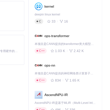
kernel
deepin linux kernel
33
16
C
ops-transformer
本项目是CANN提供的transformer类大模型算子库，实现网络在NPU上加速计算。
1.03 K
2.42 K
C++
基于Python的Xiaozhi AI，适用于想要完整Xiaozhi体验而无需拥有专用硬件的用户。
ops-nn
本项目是CANN提供的神经网络类计算算子库，实现网络在NPU上加速计算。
834
1.65 K
C++
AscendNPU-IR
AscendNPU-IR是基于MLIR（Multi-Level Intermediate Representation）构建的，面向昇腾亲和算子编译时使用的中间表示，提供昇腾完备表达能力，通过编译优化提升昇腾AI处理器计算效率，支持通过生态框架使能昇腾AI处理器与深度调优
496
336
C++