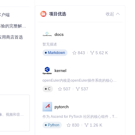
项目优选
收起
客户端
的完整解决方案
docs
量级应用商店首选
暂无描述
843
5.62 K
Markdown
kernel
openEuler内核是openEuler操作系统的核心，既是系统性能与稳定性的基石，也是连接处理器、设备与服务的桥梁。
507
537
C
pytorch
MiniMax H3 是一个通用的全模态生成系统。它支持对由文本、图像、视频和音频组成的多模态上下文进行统一理解，并能生成分辨率高达 2K、时长可达 15 秒的带原生立体声音频的视频。得益于面向任务泛化的系统设计，H3 在预训练阶段就已具备广泛的多模态上下文理解与生成能力，能够出色地执行复杂的多模态指令。
作为 Ascend for PyTorch 社区的核心组件，TorchNPU 是昇腾专为 PyTorch 打造的深度学习适配插件，使 PyTorch 框架能够直接调用昇腾 NPU，为开发者提供昇腾 AI 处理器的超强算力。
830
1.26 K
Python