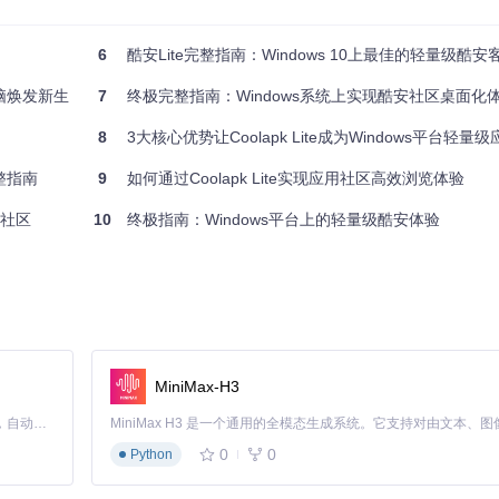
6
酷安Lite完整指南：Windows 10上最佳的轻量级酷安
仅加载核心功能，从而实现资源占用的精准控制。
脑焕发新生
7
终极完整指南：Windows系统上实现酷安社区桌面化体验
8
3大核心优势让Coolapk Lite成为Windows平台轻
关系
整指南
9
如何通过Coolapk Lite实现应用社区高效浏览体验
用社区
10
终极指南：Windows平台上的轻量级酷安体验
证方法
修复方案
Settings → 更新和安全 → Windows更新
MiniMax-H3
更新和安全 → 开发者选项
开启"开发人员模式"开关
装程序
勾选"通用Windows平台开发"工作负载
Claude Code 的开源替代方案。连接任意大模型，编辑代码，运行命令，自动验证 — 全自动执行。用 Rust 构建，极致性能。 ｜ An open-source alternative to Claude Code. Connect any LLM, edit code, run commands, and verify changes — autonomously. Built in Rust for speed. Get Started
装程序
安装".NET Native工具链"组件
0
0
Python
装程序
安装对应版本的Windows SDK