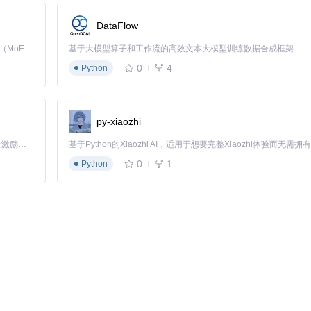
DataFlow
Kimi K3 是Kimi能力最强的模型：这是一个拥有 2.8 万亿参数的混合专家（MoE）模型，具备原生视觉理解能力，并支持 100 万 token 的上下文窗口。
基于大模型算子和工作流的高效文本大模型训练数据合成框架
0
4
Python
py-xiaozhi
「源启盛夏」暑期校园开发者成长计划旨在激活校园开源力量，通过积分激励、认证扶持、资源倾斜等形式，引导高校组织和开发者完成「入驻 — 建项目 — 做贡献 — 获认证 — 得资源」的完整闭环。无论你是想带领社团入驻平台的组织者，还是希望用代码贡献证明自己的开发者，都能在这里找到属于你的成长路径。
5分钟）
0
1
Python