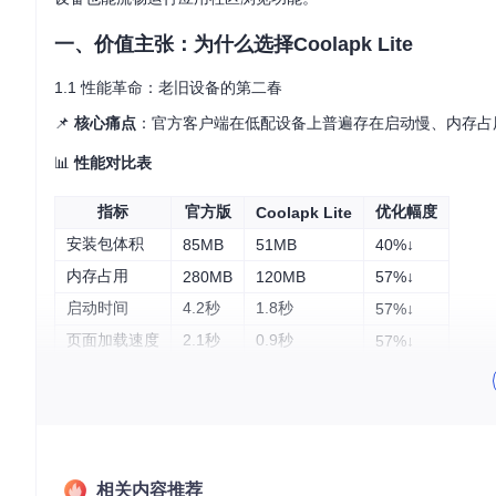
一、价值主张：为什么选择Coolapk Lite
1.1 性能革命：老旧设备的第二春
📌
核心痛点
：官方客户端在低配设备上普遍存在启动慢、内存占
📊
性能对比表
指标
官方版
优化幅度
Coolapk Lite
安装包体积
85MB
51MB
40%↓
内存占用
280MB
120MB
57%↓
启动时间
4.2秒
1.8秒
57%↓
页面加载速度
2.1秒
0.9秒
57%↓
💻
适用设备类型
：Windows 10/11电脑、Surface平板、低端
1.2 模块化架构：只加载你需要的功能
Coolapk Lite采用"核心+插件"的模块化设计，将功能划分为：
相关内容推荐