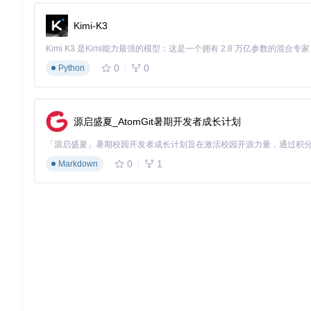
2.2 三步安装：从源码到运行
Kimi-K3
📌
步骤一：获取项目源码
0
0
Python
git 
clone
# 执行后将在当前目录创建Coolapk-Lite文件夹并下载源码
📌
步骤二：编译项目
源启盛夏_AtomGit暑期开发者成长计划
导航至项目目录，双击
CoolapkLite.sln
文件
等待Visual Studio加载完成项目依赖（首次加载可能需要3-
0
1
Markdown
选择目标平台（建议x64或Any CPU）
点击"生成"菜单中的"生成解决方案"
等待编译完成（首次编译可能需要5-10分钟）
🔍
成功验证标准
：输出窗口显示"生成成功"，无错误提示
📌
步骤三：部署应用
点击"调试"菜单中的"开始执行(不调试)"
在弹出的安装对话框中点击"安装"