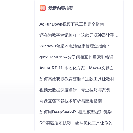
最新内容推荐
AcFunDown视频下载工具完全指南
还在为数字笔记抓狂？这款开源神器让手写批注效率提升300%
Windows笔记本电池健康管理全指南：从根源解决电池损耗问题
gmx_MMPBSA分子间相互作用索引错误的深度诊断与解决
Axure RP 11 本地化方案：Mac中文界面优化与原型设计工具汉化全指南
如何高效获取教育资源？这款工具让教材下载效率提升80%
视频元数据深度编辑：专业技巧与案例
网盘直链下载技术解析与应用指南
如何用DeepSeek-R1推理模型提升复杂任务解决能力：完整指南
5个突破瓶颈技巧：硬件优化工具让你的电脑性能提升30%