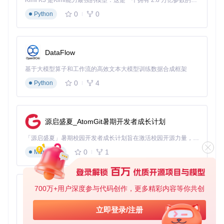
Kimi K3 是Kimi能力最强的模型：这是一个拥有 2.8 万亿参数的混合专家（MoE）模型，具备原生视觉理解能力，并支持 100 万 token 的上下文窗口。
言的关键知识点，帮助学习者更好地理解和记忆。
0
0
Python
实用性强
：教案和PPT的设计都以实用为导向，无论是课
堂教学还是自学，都能提供有效的支持。
开源免费
：这个资源库是开源的，任何人都可以免费使
用，无需担心版权问题。
DataFlow
结语
基于大模型算子和工作流的高效文本大模型训练数据合成框架
0
4
Python
《C语言程序设计（谭浩强版）》教案与PPT资源仓库是一个
不可多得的学习和教学资源。无论你是教师还是学生，这个资
源库都能为你提供有力的支持，帮助你更好地掌握C语言程序
设计。赶快来体验吧，让C语言的学习和教学变得更加轻松和
源启盛夏_AtomGit暑期开发者成长计划
高效！
「源启盛夏」暑期校园开发者成长计划旨在激活校园开源力量，通过积分激励、认证扶持、资源倾斜等形式，引导高校组织和开发者完成「入驻 — 建项目 — 做贡献 — 获认证 — 得资源」的完整闭环。无论你是想带领社团入驻平台的组织者，还是希望用代码贡献证明自己的开发者，都能在这里找到属于你的成长路径。
0
1
Markdown
C语言程序设计谭浩强版教案与PPT资源
下载源代码
本仓库提供《C语言程序设计（谭浩强版）》第4版或第5版的所有教案及PPT资源。这些资源涵盖了课程的核心内容，旨在帮助教师和学生更好地理解和掌握C语言程序设计的基本概念和编程技巧
700万+用户深度参与代码创作，更多精彩内容等你共创
py-xiaozhi
项目地址：
https://gitcode.com/open-source-
toolkit/05b97
基于Python的Xiaozhi AI，适用于想要完整Xiaozhi体验而无需拥有专用硬件的用户。
立即登录/注册
0
1
Python