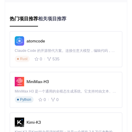
出，非常适合课堂教学和课后复习使用。
项目及技术应用场景
热门项目推荐
相关项目推荐
教师
对于教师而言，这个资源库是备课的得力助手。教案和PPT的
atomcode
结合使用，可以帮助教师更好地组织课堂教学内容，提高教学
效率。通过详细的教案和生动的PPT，教师可以更轻松地讲解
Claude Code 的开源替代方案。连接任意大模型，编辑代码，运行命令，自动验证 — 全自动执行。用 Rust 构建，极致性能。 ｜ An open-source alternative to Claude Code. Connect any LLM, edit code, run commands, and verify changes — autonomously. Built in Rust for speed. Get Started
复杂的C语言概念，帮助学生更好地理解和掌握。
0
535
Rust
学生
对于学生来说，这个资源库是自学的宝库。教案提供了详细的
学习指导，PPT则通过图文并茂的方式帮助学生加深对课堂内
MiniMax-H3
容的理解。无论是课前预习还是课后复习，这些资源都能为学
生提供有力的支持，帮助他们更好地掌握C语言。
MiniMax H3 是一个通用的全模态生成系统。它支持对由文本、图像、视频和音频组成的多模态上下文进行统一理解，并能生成分辨率高达 2K、时长可达 15 秒的带原生立体声音频的视频。得益于面向任务泛化的系统设计，H3 在预训练阶段就已具备广泛的多模态上下文理解与生成能力，能够出色地执行复杂的多模态指令。
0
0
项目特点
Python
全面覆盖
：资源涵盖了《C语言程序设计（谭浩强版）》
第4版和第5版的所有内容，从基础知识到高级编程技巧，
Kimi-K3
一应俱全。
图文并茂
：PPT资源通过图文并茂的方式，直观展示C语