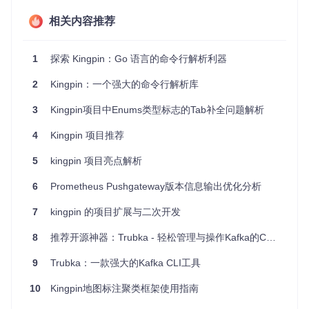
相关内容推荐
二、项目的启动文件介绍
在
cmd/kingpin
目录下通常能找到项目的一个或多个启动文
1
探索 Kingpin：Go 语言的命令行解析利器
件，它们是演示如何集成 Kingpin 到你的Go应用中的例子。这
些启动文件展示了如何定义命令、选项和标志，以及如何运行
2
Kingpin：一个强大的命令行解析库
解析后的命令。虽然这个特定仓库可能主要侧重于库的开发，
而不是一个独立的应用程序，但通过研究这些示例，你可以学
3
Kingpin项目中Enums类型标志的Tab补全问题解析
到如何初始化 Kingpin 实例，设置命令和参数，并且处理用户
输入。
4
Kingpin 项目推荐
例如，如果你看到类似以下的代码片段在启动文件中：
5
kingpin 项目亮点解析
package
 main

6
Prometheus Pushgateway版本信息输出优化分析
import
 (

7
kingpin 的项目扩展与二次开发
"fmt"
"kingpin"
8
推荐开源神器：Trubka - 轻松管理与操作Kafka的CLI工具
"."
9
Trubka：一款强大的Kafka CLI工具
)

10
Kingpin地图标注聚类框架使用指南
func
main
()
 {

    app := kingpin.New(
"myapp"
, 
"A short description of m