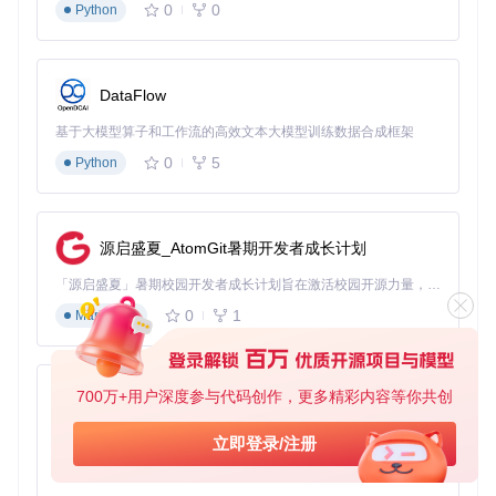
0
0
Python
app.Flag(
"config"
, 
"Config file path."
).Envar(
"MYAPP_CONF
这里展示了如何添加一个指向配置文件的命令行标志，并确保
DataFlow
路径对应的是存在的文件。
基于大模型算子和工作流的高效文本大模型训练数据合成框架
总之，Kingpin专注于提供优雅和灵活的命令行参数解析功
能，而配置文件的处理则依赖于各自应用的具体实现。
0
5
Python
kingpin
下载源代码
源启盛夏_AtomGit暑期开发者成长计划
CONTRIBUTIONS ONLY: A Go (golang) command line and flag parser
「源启盛夏」暑期校园开发者成长计划旨在激活校园开源力量，通过积分激励、认证扶持、资源倾斜等形式，引导高校组织和开发者完成「入驻 — 建项目 — 做贡献 — 获认证 — 得资源」的完整闭环。无论你是想带领社团入驻平台的组织者，还是希望用代码贡献证明自己的开发者，都能在这里找到属于你的成长路径。
项目地址：
https://gitcode.com/gh_mirrors/ki/kingpin
0
1
Markdown
700万+用户深度参与代码创作，更多精彩内容等你共创
py-xiaozhi
基于Python的Xiaozhi AI，适用于想要完整Xiaozhi体验而无需拥有专用硬件的用户。
立即登录/注册
0
1
Python