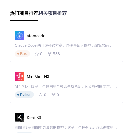
    app.Arg(
"arg"
, 
"An argument."
).Required().String()

    app.Command(
"command"
, 
"A command with options."
)

热门项目推荐
相关项目推荐
    kingpin.MustParse(app.Parse(os.Args[
1
:]))

这说明了如何创建一个简单的应用，定义了一个必需的参数和
atomcode
一个命令。
Claude Code 的开源替代方案。连接任意大模型，编辑代码，运行命令，自动验证 — 全自动执行。用 Rust 构建，极致性能。 ｜ An open-source alternative to Claude Code. Connect any LLM, edit code, run commands, and verify changes — autonomously. Built in Rust for speed. Get Started
0
538
Rust
三、项目的配置文件介绍
Kingpin 本身作为一个命令行参数解析工具，不直接涉及传统
的配置文件处理（如
.ini
,
.json
, 或
.yaml
文件）。它的主
MiniMax-H3
要关注点在于从命令行直接接收参数和选项。然而，在使用 Ki
ngpin 的应用程序中，开发者可以自由地结合环境变量、配置
MiniMax H3 是一个通用的全模态生成系统。它支持对由文本、图像、视频和音频组成的多模态上下文进行统一理解，并能生成分辨率高达 2K、时长可达 15 秒的带原生立体声音频的视频。得益于面向任务泛化的系统设计，H3 在预训练阶段就已具备广泛的多模态上下文理解与生成能力，能够出色地执行复杂的多模态指令。
文件等其他形式的数据来源来扩展配置能力。这意味着虽然 Ki
0
0
Python
ngpin 不直接提供配置文件的解析，但它支持通过命令行参数
指定配置文件路径，之后应用可以根据需要读取并解析该配置
文件。
例如，若要支持从配置文件加载某些设置，应用开发者需要自
Kimi-K3
己实现文件读取逻辑，并允许用户通过 Kingpin 设置该配置文
件的路径：
Kimi K3 是Kimi能力最强的模型：这是一个拥有 2.8 万亿参数的混合专家（MoE）模型，具备原生视觉理解能力，并支持 100 万 token 的上下文窗口。