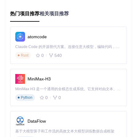
return
false
;

}

热门项目推荐
相关项目推荐
// 继续进程执行
ptrace
(PTRACE_CONT, pid, 
0
, 
0
atomcode
这段代码展示了ptrace如何像"外科手术"一样精确操作目标进
程的执行流程，这也是NeoZygisk实现Zygote注入的基础技
Claude Code 的开源替代方案。连接任意大模型，编辑代码，运行命令，自动验证 — 全自动执行。用 Rust 构建，极致性能。 ｜ An open-source alternative to Claude Code. Connect any LLM, edit code, run commands, and verify changes — autonomously. Built in Rust for speed. Get Started
术。
0
540
Rust
为什么Zygote进程是注入的理想目标？
Zygote进程作为Android系统的"进程孵化器"，负责启动和管
理所有应用进程。通过ptrace控制Zygote进程有以下优势：
MiniMax-H3
全局性
：注入一次即可影响所有由Zygote孵化的应用进程
MiniMax H3 是一个通用的全模态生成系统。它支持对由文本、图像、视频和音频组成的多模态上下文进行统一理解，并能生成分辨率高达 2K、时长可达 15 秒的带原生立体声音频的视频。得益于面向任务泛化的系统设计，H3 在预训练阶段就已具备广泛的多模态上下文理解与生成能力，能够出色地执行复杂的多模态指令。
早期介入
：在应用进程创建初期即可完成注入
隐蔽性
：相比应用级注入更难被检测
0
0
Python
NeoZygisk通过
ZygoteAbiManager
类（zygote_abi.hpp）管
理不同Android版本的Zygote接口差异，确保跨版本兼容性：
DataFlow
class
ZygoteAbiManager
基于大模型算子和工作流的高效文本大模型训练数据合成框架
public
:
