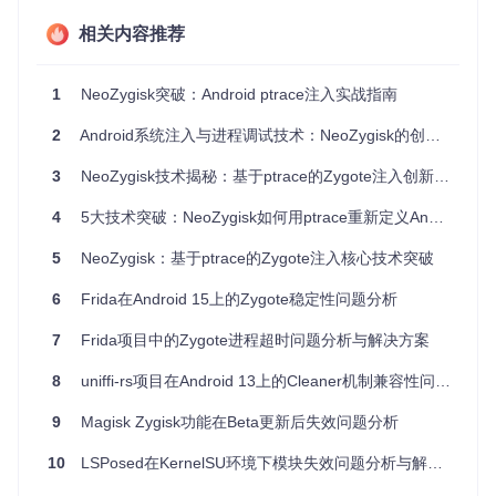
试关系
状态获取
：使用
PTRACE_GETREGS
读取目标进程寄存器状
相关内容推荐
态
内存操作
：通过
PTRACE_POKETEXT
写入注入代码到目标进
程内存
1
NeoZygisk突破：Android ptrace注入实战指南
执行控制
：利用
PTRACE_CONT
恢复目标进程执行，触发注
2
Android系统注入与进程调试技术：NeoZygisk的创新实践与未来展望
入代码
ptrace注入的核心实现代码示例
3
NeoZygisk技术揭秘：基于ptrace的Zygote注入创新实践
以下是NeoZygisk项目中使用ptrace获取和修改寄存器状态的
关键代码：
4
5大技术突破：NeoZygisk如何用ptrace重新定义Android系统注入
5
NeoZygisk：基于ptrace的Zygote注入核心技术突破
// 读取寄存器状态
if
 (
ptrace
(PTRACE_GETREGS, pid, 
0
, &regs) == 
-1
) {

6
Frida在Android 15上的Zygote稳定性问题分析
PLOGE
(
"ptrace(PTRACE_GETREGS)"
);

return
false
;

7
Frida项目中的Zygote进程超时问题分析与解决方案
}

8
uniffi-rs项目在Android 13上的Cleaner机制兼容性问题分析
// 修改寄存器（例如设置PC指针到注入代码位置）
regs.arm
64.
pc = (
uint64_t
)inject_addr;

9
Magisk Zygisk功能在Beta更新后失效问题分析
// 写回寄存器状态
10
LSPosed在KernelSU环境下模块失效问题分析与解决方案
if
 (
ptrace
(PTRACE_SETREGS, pid, 
0
, &regs) == 
-1
) {

PLOGE
(
"ptrace(PTRACE_SETREGS)"
);
