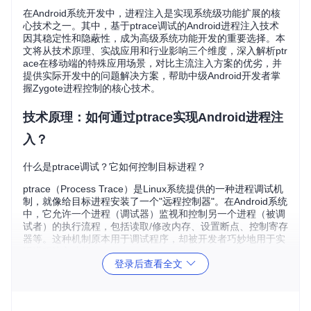
在Android系统开发中，进程注入是实现系统级功能扩展的核
心技术之一。其中，基于ptrace调试的Android进程注入技术
因其稳定性和隐蔽性，成为高级系统功能开发的重要选择。本
文将从技术原理、实战应用和行业影响三个维度，深入解析ptr
ace在移动端的特殊应用场景，对比主流注入方案的优劣，并
提供实际开发中的问题解决方案，帮助中级Android开发者掌
握Zygote进程控制的核心技术。
技术原理：如何通过ptrace实现Android进程注
入？
什么是ptrace调试？它如何控制目标进程？
ptrace（Process Trace）是Linux系统提供的一种进程调试机
制，就像给目标进程安装了一个"远程控制器"。在Android系统
中，它允许一个进程（调试器）监视和控制另一个进程（被调
试者）的执行流程，包括读取/修改内存、设置断点、控制寄存
器等。这种机制原本用于调试程序，却被开发者巧妙地用于实
现进程注入功能。
登录后查看全文
在移动端场景下，ptrace的工作流程可分为四个阶段：
附着阶段
：通过
PTRACE_ATTACH
命令建立与目标进程的调