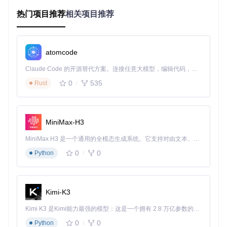
不透明的发布时间导致求职者无法准确评估岗位竞争程度，新
热门项目推荐
相关项目推荐
发布职位的早期申请优势被完全忽视。
二、功能矩阵：四大维度重构求职体验 🚀
atomcode
Boss Show Time通过四大核心功能，构建起全方位的求职效
率提升体系，与传统求职方式形成鲜明对比：
Claude Code 的开源替代方案。连接任意大模型，编辑代码，运行命令，自动验证 — 全自动执行。用 Rust 构建，极致性能。 ｜ An open-source alternative to Claude Code. Connect any LLM, edit code, run commands, and verify changes — autonomously. Built in Rust for speed. Get Started
0
535
Rust
功能
传统求职方
本扩展解决方案
特性
式
时间
隐藏或模糊
精确到分钟的时间戳显示，右上角
透明
处理发布时
MiniMax-H3
固定位置突出展示
度
间
MiniMax H3 是一个通用的全模态生成系统。它支持对由文本、图像、视频和音频组成的多模态上下文进行统一理解，并能生成分辨率高达 2K、时长可达 15 秒的带原生立体声音频的视频。得益于面向任务泛化的系统设计，H3 在预训练阶段就已具备广泛的多模态上下文理解与生成能力，能够出色地执行复杂的多模态指令。
平台
单一平台手
一站式支持Boss直聘、智联招
覆盖
动切换
聘、前程无忧、拉勾招聘四大平台
0
0
Python
智能
平台算法主
可按发布时间逆序排列，最新职位
排序
导排序
优先呈现
数据
无历史记录
本地存储浏览足迹，自动统计职位
Kimi-K3
追踪
功能
浏览趋势
Kimi K3 是Kimi能力最强的模型：这是一个拥有 2.8 万亿参数的混合专家（MoE）模型，具备原生视觉理解能力，并支持 100 万 token 的上下文窗口。
扩展还提供多项增强功能：在线招聘者状态实时标识、外包公
0
0
Python