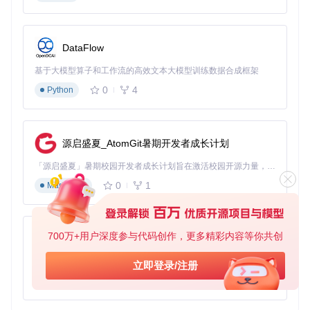
司智能识别、时间标签色彩编码（绿色表示24小时内，黄色表
示3天内，红色表示一周以上），全方位优化求职决策过程。
三、实施路径：三步开启高效求职之旅 🔧
DataFlow
开发者安装流程
基于大模型算子和工作流的高效文本大模型训练数据合成框架
0
4
git 
Python
clone
cd
 boss-show-time

npm install

源启盛夏_AtomGit暑期开发者成长计划
新手友好安装步骤
从项目仓库下载最新发布的压缩包并解压
「源启盛夏」暑期校园开发者成长计划旨在激活校园开源力量，通过积分激励、认证扶持、资源倾斜等形式，引导高校组织和开发者完成「入驻 — 建项目 — 做贡献 — 获认证 — 得资源」的完整闭环。无论你是想带领社团入驻平台的组织者，还是希望用代码贡献证明自己的开发者，都能在这里找到属于你的成长路径。
打开Chrome浏览器，在地址栏输入
chrome://extensio
0
1
Markdown
ns/
右上角开启"开发者模式"开关
点击"加载已解压的扩展程序"按钮
选择解压文件夹中的
build
目录完成安装
700万+用户深度参与代码创作，更多精彩内容等你共创
py-xiaozhi
开发调试模式
如需自定义功能或参与开发：
基于Python的Xiaozhi AI，适用于想要完整Xiaozhi体验而无需拥有专用硬件的用户。
立即登录/注册
0
1
Python
npm install
