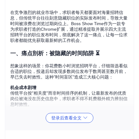
在竞争激烈的就业市场中，求职者每天都要面对海量招聘信
息，但传统平台往往刻意隐藏职位的实际发布时间，导致大量
时间被浪费在浏览过期岗位上。Boss Show Time作为一款专
为求职者打造的Chrome扩展，通过精准提取并展示四大主流
招聘平台的职位发布时间，彻底解决了这一痛点，让每一位求
职者都能优先获取最新鲜的工作机会。
一、痛点剖析：被隐藏的时间陷阱 ⏳
想象这样的场景：你花费数小时浏览招聘平台，仔细筛选看似
合适的职位，投递后却发现多数岗位发布于数周甚至数月前，
早已失去时效性。这种"时间盲区"造成三大核心问题：
机会成本剧增
传统平台按"相关度"而非时间排序的机制，让最新发布的优质
岗位被淹没在历史信息中，求职者不得不耗费额外精力辨别信
息时效性。
决策效率低下
登录后查看全文
缺乏时间参考的职位列表，使求职者无法科学规划投递策略，
往往陷入"广撒网"的低效模式，错失真正适合的机会窗口。
竞争态势误判