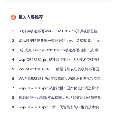
构难以应对业务增长带来的性能挑战，升级成本高昂。
多级管理的协同障碍
某智慧园区项目需要实现总部对各分园区的统一监控，同时允
相关内容推荐
许分园区保留独立管理权限。传统系统要么无法实现分级权限
控制，要么需要复杂的定制开发，大大增加了项目周期。
1
30分钟极速部署WVP-GB28181-Pro开源视频监控平台：全流程技术指南
解决方案概述：WVP-GB28181-Pro的定位与优
2
多品牌安防设备统一管理难题：wvp-GB28181-pro的标准化解决方案与落地价值
势
3
3步攻克！wvp-GB28181-pro极速部署指南：从0到1构建专业视频监控系统
WVP-GB28181-Pro是基于国标GB/T 28181协议开发的开源视
频监控平台，专为解决多品牌设备接入、大规模部署和多级管
4
wvp-GB28181-pro视频监控平台：5大技术突破与3步落地指南
理等核心问题设计。其核心优势体现在三个方面：
5
WVP-GB28181-PRO：颠覆传统安防的极简部署国标视频监控平台
全品牌兼容
：支持海康、大华、宇视等主流厂商设备，通过
6
标准化协议消除品牌壁垒
WVP-GB28181-Pro实战指南：构建企业级视频监控系统的完整解决方案
弹性架构设计
：采用模块化设计，可根据需求灵活扩展，支
7
wvp-GB28181-pro深度评测：国产化低代码边缘计算的视频监控解决方案
持从几十路到数千路的平滑升级
完善的级联能力
：支持上下级平台级联，实现多级监控网络
8
视频监控平台部署实战指南：从认知破局到价值落地
的统一管理与资源共享
9
wvp-GB28181-pro：新一代智能安防中枢的技术实践与价值解析
该平台采用Java后端+Vue.js前端的技术架构，提供完整的设
备管理、视频直播、录像存储等功能，适用于企业安防、智慧