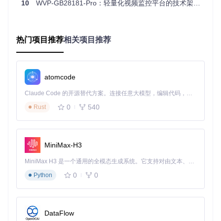
10
WVP-GB28181-Pro：轻量化视频监控平台的技术架构与实战应用
园区、城市监控等多种场景。
实施路径指南：从零部署WVP-GB28181-Pro平
台
热门项目推荐
相关项目推荐
步骤1：环境准备与依赖安装
确保服务器满足以下基本要求：
atomcode
操作系统：Linux/CentOS/Ubuntu
Claude Code 的开源替代方案。连接任意大模型，编辑代码，运行命令，自动验证 — 全自动执行。用 Rust 构建，极致性能。 ｜ An open-source alternative to Claude Code. Connect any LLM, edit code, run commands, and verify changes — autonomously. Built in Rust for speed. Get Started
Java环境：JDK 8及以上
0
540
Rust
数据库：MySQL 5.7+或PostgreSQL
内存：至少4GB（推荐8GB以上）
执行以下命令安装核心依赖：
MiniMax-H3
MiniMax H3 是一个通用的全模态生成系统。它支持对由文本、图像、视频和音频组成的多模态上下文进行统一理解，并能生成分辨率高达 2K、时长可达 15 秒的带原生立体声音频的视频。得益于面向任务泛化的系统设计，H3 在预训练阶段就已具备广泛的多模态上下文理解与生成能力，能够出色地执行复杂的多模态指令。
sudo
0
0
Python
步骤2：平台部署与基础配置
获取源码并执行一键部署脚本：
DataFlow
git 
clone