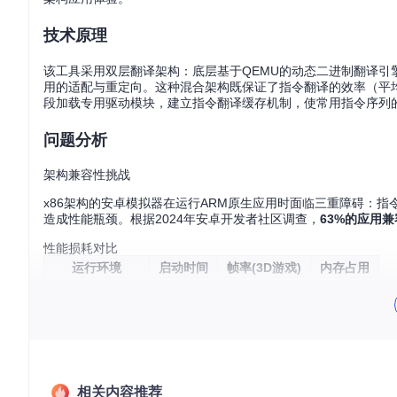
技术原理
该工具采用双层翻译架构：底层基于QEMU的动态二进制翻译引擎，将
用的适配与重定向。这种混合架构既保证了指令翻译的效率（平均
段加载专用驱动模块，建立指令翻译缓存机制，使常用指令序列的
问题分析
架构兼容性挑战
x86架构的安卓模拟器在运行ARM原生应用时面临三重障碍：
造成性能瓶颈。根据2024年安卓开发者社区调查，
63%的应用
性能损耗对比
运行环境
启动时间
帧率(3D游戏)
内存占用
原生ARM设备
23s
58fps
1.2GB
未优化模拟器
47s
12fps
2.1GB
启用兼容工具后
31s
45fps
1.8GB
解决方案
相关内容推荐