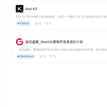
验证安装状态
Kimi-K3
集成到CI/CD流程
0
0
Python
# 在Jenkins Pipeline中添加
stage(
'ARM Translation Setup'
) {

  steps {

    sh 
'adb push translation.zip /sdcard/'
源启盛夏_AtomGit暑期开发者成长计划
    sh 
'adb shell su -c "unzip /sdcard/translation.
  }

0
1
Markdown
应用场景
开发者视角
移动应用开发者可利用该工具在单一x86模拟器环境中测试ARM
容性测试周期从3天缩短至4小时，同时将测试覆盖率提升至95
验证ARM专有指令优化的图像处理算法
测试NDK开发的游戏引擎在不同架构下的表现
调试依赖特定CPU指令集的加密模块