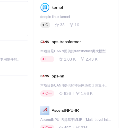
kernel
deepin linux kernel
33
16
C
ops-transformer
本项目是CANN提供的transformer类大模型算子库，实现网络在NPU上加速计算。
1.03 K
2.43 K
C++
基于Python的Xiaozhi AI，适用于想要完整Xiaozhi体验而无需拥有专用硬件的用户。
ops-nn
本项目是CANN提供的神经网络类计算算子库，实现网络在NPU上加速计算。
836
1.66 K
C++
案，将多架构兼
AscendNPU-IR
AscendNPU-IR是基于MLIR（Multi-Level Intermediate Representation）构建的，面向昇腾亲和算子编译时使用的中间表示，提供昇腾完备表达能力，通过编译优化提升昇腾AI处理器计算效率，支持通过生态框架使能昇腾AI处理器与深度调优
497
336
C++