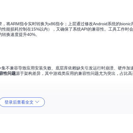
ARM指令实时转换为x86指令；上层通过修改Android系统的bioni
性能损耗控制在15%以内），又确保了系统API的兼容性。工具工作时
转换速度提升40%。
指令集不兼容导致应用安装失败、底层库依赖缺失引发运行时崩溃、硬件加
兼容性问题
源于架构差异，其中游戏类应用的兼容性问题尤为突出，占比高达
登录后查看全文