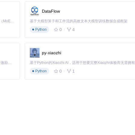
DataFlow
Kimi K3 是Kimi能力最强的模型：这是一个拥有 2.8 万亿参数的混合专家（MoE）模型，具备原生视觉理解能力，并支持 100 万 token 的上下文窗口。
基于大模型算子和工作流的高效文本大模型训练数据合成框架
0
4
Python
py-xiaozhi
zip -d /system"'
「源启盛夏」暑期校园开发者成长计划旨在激活校园开源力量，通过积分激励、认证扶持、资源倾斜等形式，引导高校组织和开发者完成「入驻 — 建项目 — 做贡献 — 获认证 — 得资源」的完整闭环。无论你是想带领社团入驻平台的组织者，还是希望用代码贡献证明自己的开发者，都能在这里找到属于你的成长路径。
0
1
Python
架构应用，减少80%的测试设备采购成本。某电商APP开发团队通过该方
%。典型应用包括：