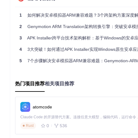
基础版安装流程
从项目仓库获取对应系统版本的翻译包
1
如何解决安卓模拟器ARM兼容难题？3个跨架构方案深度
git 
clone
2
Genymotion ARM Translation架构转换引擎：突破安卓模拟器兼容性
启动Genymotion模拟器并等待系统完全加载
3
APK Installer跨平台技术架构解析：基于Windows的安卓应用运行引擎
将对应版本的ZIP包直接拖放至模拟器窗口
点击确认安装对话框，等待文件部署完成
4
3大突破！如何通过APK Installer实现Windows原生安
重启模拟器使配置生效
5
7个步骤解决安卓模拟器ARM兼容难题：Genymotion-ARM-Translation技术
注意事项
：安装前需确认模拟器系统版本与翻译包版本严格匹
进阶版部署方案
适用于企业级测试环境的自动化部署流程：
热门项目推荐
相关项目推荐
通过ADB命令行安装翻译包
adb push Genymotion-ARM-Translation_for_9.0.zip /sdc
atomcode
adb shell su -c 
"unzip /sdcard/Genymotion-ARM-Trans
配置系统属性
0
536
Rust
adb shell setprop ro.arm.translation.enable 1
