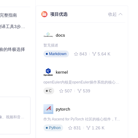
项目优选
收起
的完整指南
具3步完美解决
docs
暂无描述
体验的终极选择
843
5.64 K
Markdown
kernel
openEuler内核是openEuler操作系统的核心，既是系统性能与稳定性的基石，也是连接处理器、设备与服务的桥梁。
507
539
C
pytorch
MiniMax H3 是一个通用的全模态生成系统。它支持对由文本、图像、视频和音频组成的多模态上下文进行统一理解，并能生成分辨率高达 2K、时长可达 15 秒的带原生立体声音频的视频。得益于面向任务泛化的系统设计，H3 在预训练阶段就已具备广泛的多模态上下文理解与生成能力，能够出色地执行复杂的多模态指令。
作为 Ascend for PyTorch 社区的核心组件，TorchNPU 是昇腾专为 PyTorch 打造的深度学习适配插件，使 PyTorch 框架能够直接调用昇腾 NPU，为开发者提供昇腾 AI 处理器的超强算力。
831
1.26 K
Python