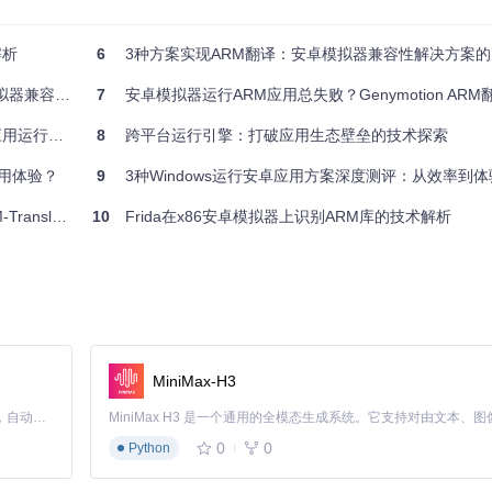
解析
6
3种方案实现ARM翻译：安卓模拟器兼容性解决方案
壁垒的终极方案
7
安卓模拟器运行ARM应用总失败？Genymotion ARM翻译工
底层原理揭秘
8
跨平台运行引擎：打破应用生态壁垒的技术探索
卓应用体验？
9
3种Windows运行安卓应用方案深度测评：从效率到
解析与实战指南
10
Frida在x86安卓模拟器上识别ARM库的技术解析
配，版本不匹配将导致系统稳定性问题
ard/

MiniMax-H3
lation_for_9.0.zip -d /system"
Claude Code 的开源替代方案。连接任意大模型，编辑代码，运行命令，自动验证 — 全自动执行。用 Rust 构建，极致性能。 ｜ An open-source alternative to Claude Code. Connect any LLM, edit code, run commands, and verify changes — autonomously. Built in Rust for speed. Get Started
0
0
Python