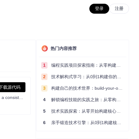
登录
注册
热门内容推荐
1
编程实践项目探索指南：从零构建技术能力体系
2
技术解构式学习：从0到1构建你的编程知识体系
下载源代码
3
构建自己的技术世界：build-your-own-x项目的实践探索指南
Microsoft.FeatureManagement provides standardized APIs for enabling feature flags within applications. Utilize this library to secure a consistent experience when developing applications that use patterns such as beta access, rollout, dark deployments, and more.
4
解锁编程技能的实践之旅：从零构建你的技术世界
5
技术实践探索：从零开始构建核心系统的实践指南
6
亲手锻造技术引擎：从0到1构建核心系统的实践指南