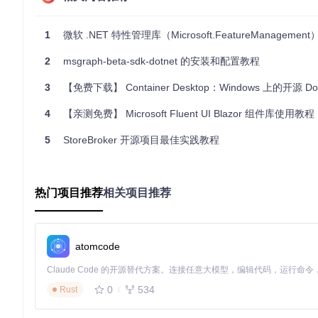
"FeatureManagement"
:
{
"FeatureA"
:
true
,
"FeatureB"
:
false
1
微软 .NET 特性管理库（Microsoft.FeatureManageme
}
}
2
msgraph-beta-sdk-dotnet 的安装和配置教程
2.3 注册功能管理服务
3
【免费下载】 Container Desktop：Windows 上的开源 Docke
在
Startup.cs
文件中注册功能管理服务：
4
【亲测免费】 Microsoft Fluent UI Blazor 组件库使用教程
using
 Microsoft.FeatureManagement;

5
StoreBroker 开源项目最佳实践教程
public
class
Startup
{

public
void
ConfigureServices
(
IServiceCollection se
热门项目推荐
相关项目推荐
    {

        services.AddFeatureManagement();

    }

atomcode
2.4 使用功能标志
在控制器或服务中使用功能标志：
0
534
Rust
using
 Microsoft.FeatureManagement;
