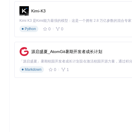
public
class
HomeController
 : 
Controller
Kimi-K3
{

private
readonly
 IFeatureManager _featureManager;

0
0
public
HomeController
(
IFeatureManager featureManage
Python
    {

        _featureManager = featureManager;

    }

源启盛夏_AtomGit暑期开发者成长计划
public
async
 Task<IActionResult> 
Index
()
    {

if
 (
await
 _featureManager.IsEnabledAsync(
"Featu
0
1
Markdown
        {

// 功能 A 已启用
        }

else
        {

// 功能 A 未启用
        }

return
 View();

    }
