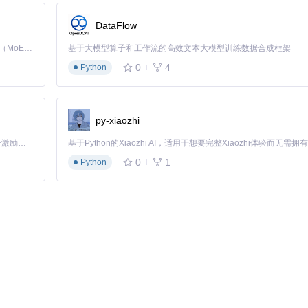
DataFlow
Kimi K3 是Kimi能力最强的模型：这是一个拥有 2.8 万亿参数的混合专家（MoE）模型，具备原生视觉理解能力，并支持 100 万 token 的上下文窗口。
基于大模型算子和工作流的高效文本大模型训练数据合成框架
0
4
r
)
Python
py-xiaozhi
「源启盛夏」暑期校园开发者成长计划旨在激活校园开源力量，通过积分激励、认证扶持、资源倾斜等形式，引导高校组织和开发者完成「入驻 — 建项目 — 做贡献 — 获认证 — 得资源」的完整闭环。无论你是想带领社团入驻平台的组织者，还是希望用代码贡献证明自己的开发者，都能在这里找到属于你的成长路径。
reA"
))

0
1
Python