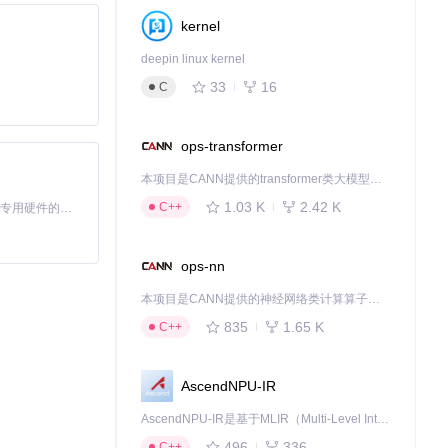
kernel
deepin linux kernel
33
16
C
ops-transformer
本项目是CANN提供的transformer类大模型算子库，实现网络在NPU上加速计算。
1.03 K
2.42 K
C++
基于Python的Xiaozhi AI，适用于想要完整Xiaozhi体验而无需拥有专用硬件的用户。
ops-nn
本项目是CANN提供的神经网络类计算算子库，实现网络在NPU上加速计算。
835
1.65 K
C++
AscendNPU-IR
AscendNPU-IR是基于MLIR（Multi-Level Intermediate Representation）构建的，面向昇腾亲和算子编译时使用的中间表示，提供昇腾完备表达能力，通过编译优化提升昇腾AI处理器计算效率，支持通过生态框架使能昇腾AI处理器与深度调优
496
336
C++