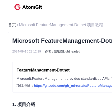
首页
/ Microsoft FeatureManagement-Dotnet 项目教程
Microsoft FeatureManagement-D
2024-09-15 22:12:39
作者：温玫谨Lighthearted
FeatureManagement-Dotnet
项目地址：
https://gitcode.com/gh_mirrors/fe/FeatureMana
1. 项目介绍