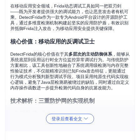
在移动应用安全领域，Frida动态调试工具如同一把双刃剑
——既为开发者提供强大的调试能力，也让恶意攻击者有机可
乘。DetectFrida作为一款专为Android平台设计的开源防护工
具，通过多维度检测机制构建起坚实的应用防护盾，有效识别
并抵御Frida注入攻击，为移动应用安全提供关键保障。
核心价值：移动应用的反调试卫士
DetectFrida的核心价值在于其
多层次的主动防御体系
，能够从
系统底层到应用运行时全方位监控异常调试行为。与传统防护
方案相比，该工具创新性地融合了系统调用级检测与内存完整
性验证技术，不仅能精准识别已知Frida攻击特征，更能通过
行为模式分析预判新型调试手段。项目采用纯原生代码实现核
心逻辑，避免了Java层检测易被绕过的缺陷，同时通过自定义
内存操作函数进一步提升检测代码自身的抗篡改能力。
技术解析：三重防护网的实现机制
1. 隐蔽通信通道检测 🛡️
登录后查看全文
Frida注入通常会创建特殊的命名管道作为调试器与目标进程
间的通信桥梁。DetectFrida通过扫描
/proc/self/fd
目录下
的文件描述符，识别可疑的管道文件特征。在
检测逻辑实现