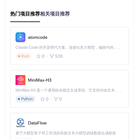
首先通过以下命令获取项目源码：
热门项目推荐
相关项目推荐
git 
clone
atomcode
项目采用CMake构建系统，支持armeabi-v7a、arm64-v8a等
主流架构。开发者只需将
原生代码目录
集成到现有Android项
Claude Code 的开源替代方案。连接任意大模型，编辑代码，运行命令，自动验证 — 全自动执行。用 Rust 构建，极致性能。 ｜ An open-source alternative to Claude Code. Connect any LLM, edit code, run commands, and verify changes — autonomously. Built in Rust for speed. Get Started
目，在Application初始化时加载检测模块即可启用防护。
0
539
Rust
核心演进：从特征检测到行为分析
DetectFrida的技术演进反映了移动安全防护的发展趋势：早期
版本依赖Frida特定签名进行检测，而最新版本已实现基于内
MiniMax-H3
存完整性的通用检测方案。关键突破点包括：
MiniMax H3 是一个通用的全模态生成系统。它支持对由文本、图像、视频和音频组成的多模态上下文进行统一理解，并能生成分辨率高达 2K、时长可达 15 秒的带原生立体声音频的视频。得益于面向任务泛化的系统设计，H3 在预训练阶段就已具备广泛的多模态上下文理解与生成能力，能够出色地执行复杂的多模态指令。
引入O-LLVM混淆技术保护检测逻辑自身
实现自定义系统调用替代标准libc函数，防止检测代码被Ho
0
0
Python
ok
增加Android版本适配层，解决Android 10+上的误报问题
优化内存扫描算法，将性能开销控制在5%以内
DataFlow
通过这些技术创新，DetectFrida实现了从"特征匹配"到"行为
分析"的跨越，为Android应用提供了能够抵御未知攻击的主动
基于大模型算子和工作流的高效文本大模型训练数据合成框架
防御能力。