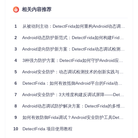
中，
detect_frida_namedpipe
函数遍历文件描述符链接，
当发现包含"linjector"关键字的管道路径时立即触发警报。这种
相关内容推荐
检测方式直接针对Frida通信机制的物理载体，难以通过简单
的特征修改绕过。
1
从被动到主动：DetectFrida如何重构Android动态调试防护体系
2. 异常线程行为识别 🔍
Frida注入后会创建特征明显的工作线程，如"gum-js-loo
2
Android动态防护新范式：DetectFrida如何构建Frida检测的铜墙铁壁
p"和"gmain"线程。DetectFrida通过解析
/proc/self/task
目
录下的线程状态文件，在
线程扫描模块
中实现对这些特征线程
3
Android逆向防护新方案：DetectFrida动态调试检测技术深度解析
的实时监控。不同于传统基于进程名的检测，该方案直接分析
线程执行上下文，即使攻击者修改线程名称，仍可通过行为模
4
3种强力防护方案：DetectFrida如何守护Android应用免受动态调试攻击
式识别异常活动。
5
Android安全防护：动态调试检测技术的创新实践与应用
3. 内存-磁盘一致性校验 ✅
6
DetectFrida：如何有效抵御Android平台的Frida动态调试攻击
最具创新性的防护机制来自内存与磁盘文件的一致性校验。系
统首先在
ELF解析模块
中提取可执行文件的文本段校验和，然
7
Android安全防护：3大维度构建反调试屏障——DetectFrida技术解析
后定期扫描内存中加载的库文件，通过
checksum
函数比对两
者差异。这种方法不依赖任何Frida特定特征，而是通过检测
8
Android动态调试防护解决方案：DetectFrida的多维度Frida检测与原生加固实现
代码段是否被篡改来识别注入行为，有效应对Frida版本更新
导致的特征变化问题。
9
如何有效防御Frida调试？Android安全防护工具DetectFrida详解
实践指南：构建加固型应用的关键步骤
10
DetectFrida 项目使用教程
环境准备与集成