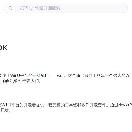
按下
快速开启搜索
/
DK
i U平台的开源项目——wut。这个项目致力于构建一个强大的Wii U To
与应用的自制软件开发大门。
在为Wii U平台的开发者提供一套完整的工具链和软件开发套件。通过devkit
效开发。