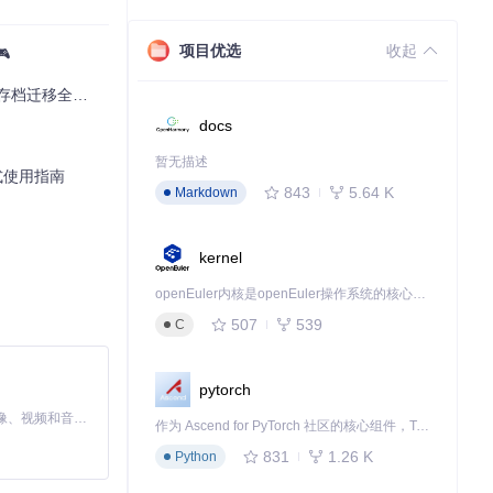
项目优选
收起

档迁移全攻略
docs
暂无描述
站式使用指南
843
5.64 K
Markdown
kernel
openEuler内核是openEuler操作系统的核心，既是系统性能与稳定性的基石，也是连接处理器、设备与服务的桥梁。
507
539
C
pytorch
MiniMax H3 是一个通用的全模态生成系统。它支持对由文本、图像、视频和音频组成的多模态上下文进行统一理解，并能生成分辨率高达 2K、时长可达 15 秒的带原生立体声音频的视频。得益于面向任务泛化的系统设计，H3 在预训练阶段就已具备广泛的多模态上下文理解与生成能力，能够出色地执行复杂的多模态指令。
作为 Ascend for PyTorch 社区的核心组件，TorchNPU 是昇腾专为 PyTorch 打造的深度学习适配插件，使 PyTorch 框架能够直接调用昇腾 NPU，为开发者提供昇腾 AI 处理器的超强算力。
831
1.26 K
Python