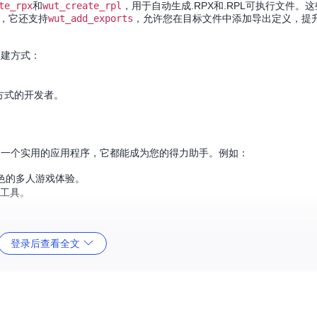
te_rpx
和
wut_create_rpl
，用于自动生成.RPX和.RPL可执行文件。
外，它还支持
wut_add_exports
，允许您在目标文件中添加导出定义，提
构建方式：
方式的开发者。
建一个实用的应用程序，它都能成为您的得力助手。例如：
出色的多人游戏体验。
新工具。
。
登录后查看全文
键安装所有必要的开发组件。
/RPL文件，并管理导出。
，可以提供帮助和资源。
发者更大的创作自由度。