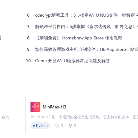
无需犹豫，立即行动吧！在wut的世界里，无限可能正等待着您的发掘。
6
cdecrypt解密工具：3步搞定Wii U NUS文件一键解密 
7
解锁跨平台自由：5步掌握《塞尔达传说：旷野之息》存
器
8
【亲测免费】 Homebrew App Store 使用教程
9
如何高效管理游戏主机自制软件：HB App Store一
10
Cemu 开源Wii U模拟器常见问题及解答
MiniMax-H3
Claude Code 的开源替代方案。连接任意大模型，编辑代码，运行命令，自动验证 — 全自动执行。用 Rust 构建，极致性能。 ｜ An open-source alternative to Claude Code. Connect any LLM, edit code, run commands, and verify changes — autonomously. Built in Rust for speed. Get Started
0
0
Python