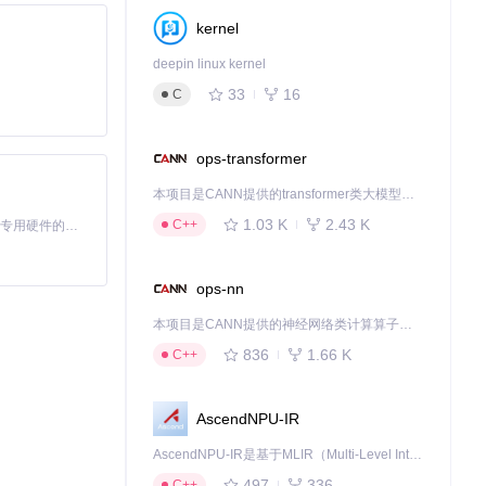
kernel
deepin linux kernel
33
16
C
ops-transformer
本项目是CANN提供的transformer类大模型算子库，实现网络在NPU上加速计算。
1.03 K
2.43 K
C++
基于Python的Xiaozhi AI，适用于想要完整Xiaozhi体验而无需拥有专用硬件的用户。
ops-nn
本项目是CANN提供的神经网络类计算算子库，实现网络在NPU上加速计算。
836
1.66 K
C++
AscendNPU-IR
AscendNPU-IR是基于MLIR（Multi-Level Intermediate Representation）构建的，面向昇腾亲和算子编译时使用的中间表示，提供昇腾完备表达能力，通过编译优化提升昇腾AI处理器计算效率，支持通过生态框架使能昇腾AI处理器与深度调优
497
336
C++