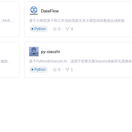
DataFlow
Kimi K3 是Kimi能力最强的模型：这是一个拥有 2.8 万亿参数的混合专家（MoE）模型，具备原生视觉理解能力，并支持 100 万 token 的上下文窗口。
基于大模型算子和工作流的高效文本大模型训练数据合成框架
0
4
Python
py-xiaozhi
「源启盛夏」暑期校园开发者成长计划旨在激活校园开源力量，通过积分激励、认证扶持、资源倾斜等形式，引导高校组织和开发者完成「入驻 — 建项目 — 做贡献 — 获认证 — 得资源」的完整闭环。无论你是想带领社团入驻平台的组织者，还是希望用代码贡献证明自己的开发者，都能在这里找到属于你的成长路径。
0
1
Python