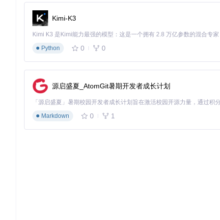
Kimi-K3
0
0
Python
源启盛夏_AtomGit暑期开发者成长计划
0
1
Markdown