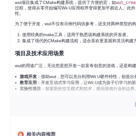
wut项目集成了CMake构建系统，提供了方便的宏，如
wut_crea
过程，使得从零开始编写Wii U应用程序变得更加平易近人。此
性。
为了便于开发，wut不仅有示例代码供参考，还支持两种类型的
使用经典的make工具，适用于熟悉该构建系统的开发者。
集成了现代的CMake构建流程，适合喜欢更直观和灵活构建
项目及技术应用场景
wut的用途广泛，无论您是想开发一款富有创意的游戏，还是构
游戏开发
：借助wut，您可以充分利用Wii U硬件特性，创造
教育应用
：开发互动式学习应用，让Wii U成为孩子们学习的
实验性项目
：探索新的交互模式和技术，推动游戏行业的边界
项目特点
简单易用
：通过devkitPro Pacman自动化安装管理，一
强大构建工具
：内建CMake支持，提供便捷的宏来创建RPX
社区支持
：作为devkitPro的一部分，wut拥有活跃的社区
开源自由
：遵循zlib License，鼓励分享和改进，赋予开
相关内容推荐