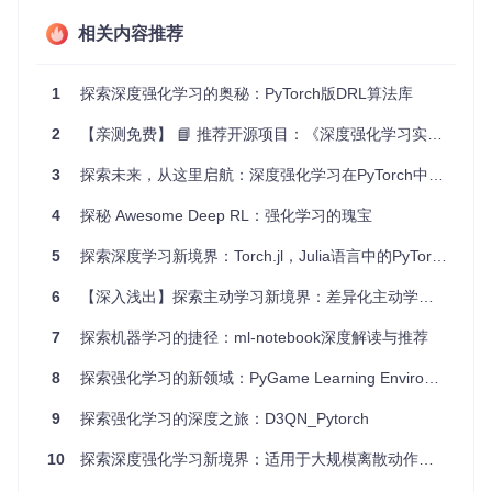
可定制性
：支持自定义的动作值函数网络，可根据需求进行
调整。
相关内容推荐
可视化
：提供实时的学习曲线图表，帮助监控学习进度。
并行计算
：支持多线程 worker，加快训练速度。
1
探索深度强化学习的奥秘：PyTorch版DRL算法库
安装与运行示例
： 只需一行命令，即可安装 KeRLym 并启动
Pong 游戏的训练：
2
【亲测免费】 📘 推荐开源项目：《深度强化学习实战》—— 深入探索智能代理的最新前沿
3
探索未来，从这里启航：深度强化学习在PyTorch中的奇妙之旅
sudo
4
探秘 Awesome Deep RL：强化学习的瑰宝
或者在 Python 中直接编写代码启动训练：
5
探索深度学习新境界：Torch.jl，Julia语言中的PyTorch之翼
import
6
【深入浅出】探索主动学习新境界：差异化主动学习框架
from
 kerlym 
import
 agents

7
探索机器学习的捷径：ml-notebook深度解读与推荐
env = 
lambda
: gym.make(
"SpaceInvaders-v0"
)

agent = agents.DQN(env, ...)

8
探索强化学习的新领域：PyGame Learning Environment (PLE)
9
探索强化学习的深度之旅：D3QN_Pytorch
虽然 KeRLym 已经不再更新，但其源码仍然能为新的强化学
习项目提供有价值的灵感和框架。如果您正在寻找最新的强化
10
探索深度强化学习新境界：适用于大规模离散动作空间的开源库
学习库，建议您转向 RLLAB (
https://github.com/openai/rlla
b
)。