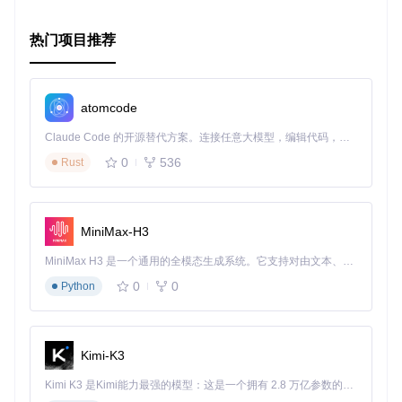
热门项目推荐
通过 KeRLym，您不仅可以深入理解强化学习的基本原理，还
可以实践并创新。无论您是初学者还是经验丰富的研发人员，
都能在这个项目中找到挑战和乐趣。让我们一起探索 AI 的无
限可能吧！
atomcode
Claude Code 的开源替代方案。连接任意大模型，编辑代码，运行命令，自动验证 — 全自动执行。用 Rust 构建，极致性能。 ｜ An open-source alternative to Claude Code. Connect any LLM, edit code, run commands, and verify changes — autonomously. Built in Rust for speed. Get Started
0
536
Rust
MiniMax-H3
MiniMax H3 是一个通用的全模态生成系统。它支持对由文本、图像、视频和音频组成的多模态上下文进行统一理解，并能生成分辨率高达 2K、时长可达 15 秒的带原生立体声音频的视频。得益于面向任务泛化的系统设计，H3 在预训练阶段就已具备广泛的多模态上下文理解与生成能力，能够出色地执行复杂的多模态指令。
0
0
Python
Kimi-K3
Kimi K3 是Kimi能力最强的模型：这是一个拥有 2.8 万亿参数的混合专家（MoE）模型，具备原生视觉理解能力，并支持 100 万 token 的上下文窗口。