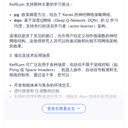
KeRLym 支持两种主要的学习算法：
pg
: 政策梯度方法，结合了 Keras 的神经网络策略网络。
dqn
: 基于深度Q网络（Deep Q-Network, DQN）的 Q 学习
代理，支持并行的演员学习者（actor-learner）架构。
该项目提供了灵活的接口，允许用户自定义动作值函数的神经
网络结构。这使得研究人员可以快速试验和比较不同网络架构
的效果。
3. 项目及技术应用场景
KeRLym 可广泛应用于各种场景，包括但不限于游戏控制（如
Pong 或 Space Invaders）、机器人操作、自动信号检测和无
线电控制等。通过这个库，您可以：
开发智能体来与复杂的环境交互。
进行政策和 Q 函数的比较。
利用时间序列数据进行学习，例如在 Atari 游戏中处理连续
帧。
调整探索与利用之间的平衡以优化性能。
登录后查看全文
4. 项目特点
简单易用
：通过简单的命令行参数或 Python API，您可以
快速启动训练过程。