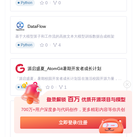
0
0
Python
DataFlow
基于大模型算子和工作流的高效文本大模型训练数据合成框架
0
4
Python
源启盛夏_AtomGit暑期开发者成长计划
「源启盛夏」暑期校园开发者成长计划旨在激活校园开源力量，通过积分激励、认证扶持、资源倾斜等形式，引导高校组织和开发者完成「入驻 — 建项目 — 做贡献 — 获认证 — 得资源」的完整闭环。无论你是想带领社团入驻平台的组织者，还是希望用代码贡献证明自己的开发者，都能在这里找到属于你的成长路径。
0
1
Markdown
700万+用户深度参与代码创作，更多精彩内容等你共创
py-xiaozhi
基于Python的Xiaozhi AI，适用于想要完整Xiaozhi体验而无需拥有专用硬件的用户。
立即登录/注册
0
1
Python