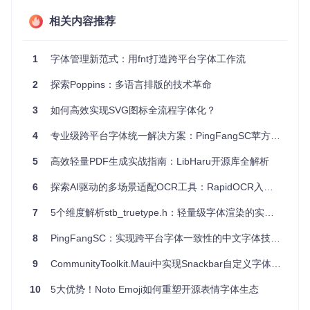
轻量化字体方案：让网页加载速度提升40%
相关内容推荐
字体文件体积过大是影响网页加载速度的常见问题。某电商平
台数据显示，使用未经优化的TTF字体导致首屏加载延迟2.3
秒，而经fonteditor压缩后的WOFF2格式字体，体积减少6
1
字体管理新范式：用fnt打造跨平台字体工作流
2%，加载速度提升40%。这款工具内置的智能压缩算法，能
够在不损失显示质量的前提下，剔除字体中的冗余数据，生成
针对Web优化的轻量化文件。对于移动设备用户而言，这意味
2
探索Poppins：多语言排版的技术革命
着更少的流量消耗和更流畅的浏览体验。
3
如何高效实现SVG图标全流程字体化？
🔍 场景化应用：从设计到开发的全流程解决方案
4
专业级跨平台字体统一解决方案：PingFangSC苹方字体无缝集成指南
网页设计师的字体优化秘籍
5
高效轻量PDF生成实战指南：LibHaru开源库全解析
现代网页设计中，独特的字体往往是提升用户体验的关键。一
6
探索AI驱动的多场景适配OCR工具：RapidOCR入门指南
位从事企业官网设计的设计师分享："过去为了保证字体在不
同浏览器中的一致性，需要同时准备TTF、WOFF、EOT等多
种格式，文件体积总和超过5MB。使用fonteditor后，只需上
7
5个维度解析stb_truetype.h：轻量级字体渲染的实现与优化
传原始TTF文件，一键导出优化后的WOFF2格式，体积控制
在800KB以内，且完美支持所有现代浏览器。"
8
PingFangSC：实现跨平台字体一致性的中文字体技术解决方案
品牌标识的个性化改造
9
CommunityToolkit.Maui中实现Snackbar自定义字体配置指南
某初创科技公司需要将其Logo中的文字部分改造为专属字体。
10
5大优势！Noto Emoji如何重塑开源表情字体生态
通过fonteditor的字形编辑功能，设计师在原有字体基础上调整
了字母"a"的尾部弧度和"e"的开口大小，使其与Logo图形部分