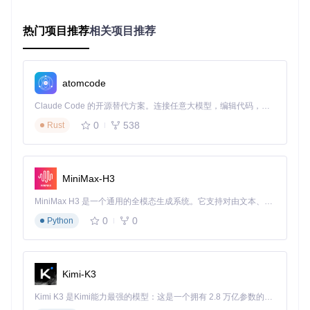
更协调。整个过程仅用3小时，而传统流程需要专业设计师和
字体工程师配合至少2天。
热门项目推荐
相关项目推荐
教育领域的字体教学实践
在设计院校的字体设计课程中，fonteditor成为理想的教学工
具。学生可以实时调整字形参数，观察不同设计决策对字体整
atomcode
体风格的影响。某设计学院教师反馈："学生不再需要花时间
学习复杂的专业软件，能够专注于字体设计本身。工具的实时
Claude Code 的开源替代方案。连接任意大模型，编辑代码，运行命令，自动验证 — 全自动执行。用 Rust 构建，极致性能。 ｜ An open-source alternative to Claude Code. Connect any LLM, edit code, run commands, and verify changes — autonomously. Built in Rust for speed. Get Started
预览功能让抽象的字体理论变得直观可感。"
0
538
Rust
🛠️ 实践指南：从入门到精通的字体编辑之旅
3分钟快速上手：零基础字体改造流程
MiniMax-H3
获取工具
：克隆项目仓库到本地：
git clone https://
gitcode.com/gh_mirrors/fo/fonteditor
MiniMax H3 是一个通用的全模态生成系统。它支持对由文本、图像、视频和音频组成的多模态上下文进行统一理解，并能生成分辨率高达 2K、时长可达 15 秒的带原生立体声音频的视频。得益于面向任务泛化的系统设计，H3 在预训练阶段就已具备广泛的多模态上下文理解与生成能力，能够出色地执行复杂的多模态指令。
启动应用
：在项目目录中打开index.html文件，无需额外
0
0
Python
安装依赖
导入字体
：点击顶部"导入"按钮，选择本地TTF/OTF文件
简单编辑
：在字形面板选择需要修改的字符，通过拖拽调
整节点
Kimi-K3
导出使用
：完成编辑后，选择"导出字体"，推荐选择WOF
F2格式以获得最佳压缩效果
Kimi K3 是Kimi能力最强的模型：这是一个拥有 2.8 万亿参数的混合专家（MoE）模型，具备原生视觉理解能力，并支持 100 万 token 的上下文窗口。
高级定制攻略：释放字体设计潜能