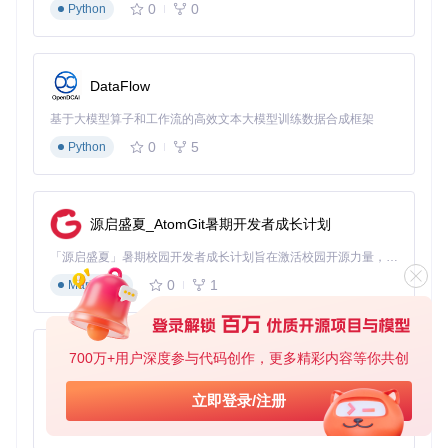
0
0
Python
批量字符调整
：使用"调整字形"功能，可以同时修改多个字
符的间距和基线位置，确保字体整体协调
格式批量转换
：通过"导出字体"下拉菜单，可一次生成TT
F、WOFF、WOFF2三种格式，满足不同场景需求
DataFlow
字体信息定制
：在"字体信息"面板中修改字体名称、版权信
息和字重，打造专属字体品牌
基于大模型算子和工作流的高效文本大模型训练数据合成框架
0
5
Python
图：使用fonteditor优化前后的字体效果对比，上方为原始像素
风格字体，下方为优化后的平滑边缘字体
源启盛夏_AtomGit暑期开发者成长计划
📚 深度探索：字体技术背后的原理与创新
「源启盛夏」暑期校园开发者成长计划旨在激活校园开源力量，通过积分激励、认证扶持、资源倾斜等形式，引导高校组织和开发者完成「入驻 — 建项目 — 做贡献 — 获认证 — 得资源」的完整闭环。无论你是想带领社团入驻平台的组织者，还是希望用代码贡献证明自己的开发者，都能在这里找到属于你的成长路径。
用户痛点解决：传统字体编辑的四大难题
专业门槛高
：传统软件需要掌握"贝塞尔曲线""字距调整"等
0
1
Markdown
专业术语，fonteditor通过可视化操作降低学习成本
格式兼容性差
：手动转换多种字体格式容易出错，工具内
置格式转换引擎确保兼容性
700万+用户深度参与代码创作，更多精彩内容等你共创
py-xiaozhi
文件体积庞大
：普通TTF字体通常2-5MB，优化后的WOF
F2格式可压缩至原体积的30%-40%
基于Python的Xiaozhi AI，适用于想要完整Xiaozhi体验而无需拥有专用硬件的用户。
立即登录/注册
跨平台协作难
：基于Web的特性使团队成员可以通过链接
0
1
共享编辑状态，无需传输大型文件
Python
行业应用对比：重新定义字体工具标准