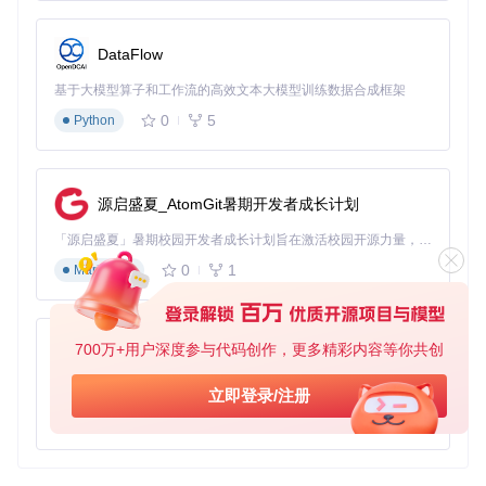
DataFlow
基于大模型算子和工作流的高效文本大模型训练数据合成框架
0
5
Python
源启盛夏_AtomGit暑期开发者成长计划
「源启盛夏」暑期校园开发者成长计划旨在激活校园开源力量，通过积分激励、认证扶持、资源倾斜等形式，引导高校组织和开发者完成「入驻 — 建项目 — 做贡献 — 获认证 — 得资源」的完整闭环。无论你是想带领社团入驻平台的组织者，还是希望用代码贡献证明自己的开发者，都能在这里找到属于你的成长路径。
0
1
Markdown
700万+用户深度参与代码创作，更多精彩内容等你共创
py-xiaozhi
基于Python的Xiaozhi AI，适用于想要完整Xiaozhi体验而无需拥有专用硬件的用户。
立即登录/注册
0
1
Python