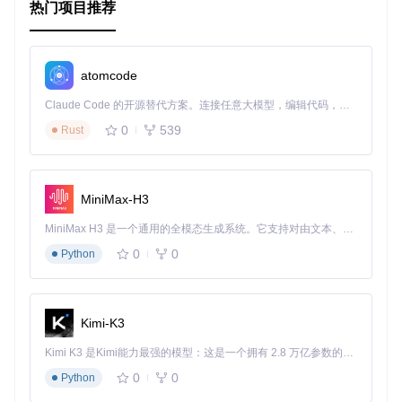
热门项目推荐
Prima 项目与多个生态项目紧密集成，提供了更丰富的功能和
更好的开发体验。以下是一些典型的生态项目：
Prima-DB
：一个高性能的数据库扩展，支持多种数据库系
atomcode
统。
Prima-UI
：一个现代化的前端框架，提供丰富的UI组件。
Claude Code 的开源替代方案。连接任意大模型，编辑代码，运行命令，自动验证 — 全自动执行。用 Rust 构建，极致性能。 ｜ An open-source alternative to Claude Code. Connect any LLM, edit code, run commands, and verify changes — autonomously. Built in Rust for speed. Get Started
Prima-ML
：一个机器学习库，支持常见的机器学习算法。
0
539
Rust
通过结合这些生态项目，开发者可以构建出更加强大和灵活的
应用程序。
MiniMax-H3
MiniMax H3 是一个通用的全模态生成系统。它支持对由文本、图像、视频和音频组成的多模态上下文进行统一理解，并能生成分辨率高达 2K、时长可达 15 秒的带原生立体声音频的视频。得益于面向任务泛化的系统设计，H3 在预训练阶段就已具备广泛的多模态上下文理解与生成能力，能够出色地执行复杂的多模态指令。
0
0
Python
Kimi-K3
Kimi K3 是Kimi能力最强的模型：这是一个拥有 2.8 万亿参数的混合专家（MoE）模型，具备原生视觉理解能力，并支持 100 万 token 的上下文窗口。
0
0
Python