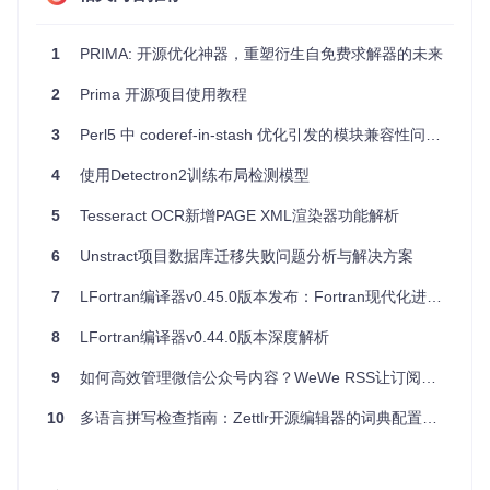
项目默认运行在
http://localhost:5000
。
1
PRIMA: 开源优化神器，重塑衍生自免费求解器的未来
应用案例和最佳实践
2
Prima 开源项目使用教程
应用案例
3
Perl5 中 coderef-in-stash 优化引发的模块兼容性问题分析
Prima 项目已被广泛应用于多个领域，包括但不限于：
4
使用Detectron2训练布局检测模型
Web 开发
数据分析
5
Tesseract OCR新增PAGE XML渲染器功能解析
机器学习
最佳实践
6
Unstract项目数据库迁移失败问题分析与解决方案
为了充分利用 Prima 项目的功能，建议遵循以下最佳实践：
7
LFortran编译器v0.45.0版本发布：Fortran现代化进程的重要里程碑
模块化开发
：将功能划分为独立的模块，便于管理和维
8
LFortran编译器v0.44.0版本深度解析
护。
代码复用
：利用现有的库和工具，避免重复造轮子。
9
如何高效管理微信公众号内容？WeWe RSS让订阅体验升级
文档完善
：编写详细的文档，帮助其他开发者理解和使用
项目。
10
多语言拼写检查指南：Zettlr开源编辑器的词典配置与跨语言写作优化
典型生态项目