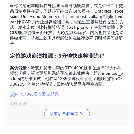
当你的笔记本电脑在外接显示器时频繁黑屏，或是矿卡二手交
易后稳定性存疑，问题很可能出在GPU显存（Graphics Proce
ssing Unit Video Memory）上。memtest_vulkan作为基于Vul
kan计算API的专业显存检测工具，能通过直接与硬件交互的方
式，精准定位单比特翻转错误（bit flip error）等隐性故障，为
GPU健康提供全面守护。无论是游戏玩家、内容创作者还是硬
件经销商，掌握这款工具都能让你在显存故障初期就将问题解
决。
定位游戏崩溃根源：5分钟快速检测流程
案例背景
：游戏开发者小李的RTX 4090显卡在运行3A大作时
频繁闪退，驱动更新和系统重装都未能解决。通过memtest_v
ulkan的标准测试，他在第1385次迭代时发现了地址范围0x06
0B0295F的单比特错误，最终确认是显存颗粒故障。
检测步骤
：
登录后查看全文
环境准备
：克隆项目仓库
git clone https://gitcod
e.com/gh_mirrors/me/memtest_vulkan
，进入目录后
直接运行可执行文件
自动检测
：工具会自动识别系统中的GPU设备，默认选择