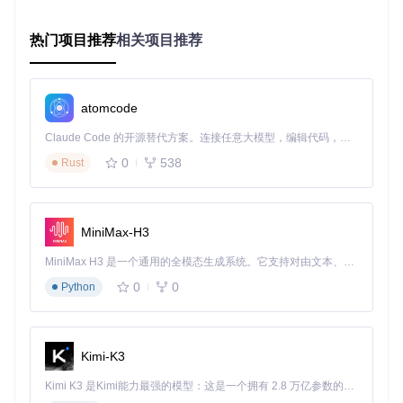
通过多轮迭代和模式变化，能有效发现物理损坏、电压不稳或
频率过高导致的位翻转错误。
热门项目推荐
相关项目推荐
解决方案
：当检测到错误时，工具会显示错误地址范围和位翻
转统计。对于单比特错误，可尝试降低显存频率或改善散热；
atomcode
多比特错误通常表明硬件存在严重问题，建议联系厂商维修。
Claude Code 的开源替代方案。连接任意大模型，编辑代码，运行命令，自动验证 — 全自动执行。用 Rust 构建，极致性能。 ｜ An open-source alternative to Claude Code. Connect any LLM, edit code, run commands, and verify changes — autonomously. Built in Rust for speed. Get Started
三类场景深度应用：从日常到专业级检测
0
538
Rust
场景一：笔记本电脑显存故障诊断
用户故事
：大学生小张的轻薄本在运行CAD软件时频繁花屏，
MiniMax-H3
温度监测显示GPU温度正常。使用memtest_vulkan检测后发
现集成显卡存在地址线错误，通过在BIOS中调整显存分配从1
MiniMax H3 是一个通用的全模态生成系统。它支持对由文本、图像、视频和音频组成的多模态上下文进行统一理解，并能生成分辨率高达 2K、时长可达 15 秒的带原生立体声音频的视频。得益于面向任务泛化的系统设计，H3 在预训练阶段就已具备广泛的多模态上下文理解与生成能力，能够出色地执行复杂的多模态指令。
GB增加到2GB，问题得到解决。
0
0
Python
场景二：矿卡稳定性验证
用户故事
：二手硬件经销商老王收到一批RX 580矿卡，通过m
emtest_vulkan进行2小时深度测试，筛选出3张存在多比特错
Kimi-K3
误的显卡，避免将故障产品卖给客户。
Kimi K3 是Kimi能力最强的模型：这是一个拥有 2.8 万亿参数的混合专家（MoE）模型，具备原生视觉理解能力，并支持 100 万 token 的上下文窗口。