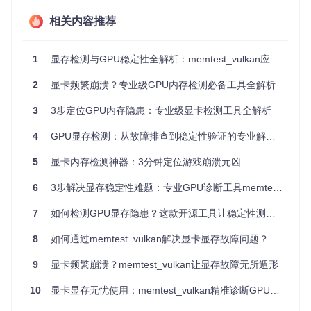
主显卡开始测试
相关内容推荐
结果判断
：5分钟后查看终端输出，绿色"PASSED"表示显
存健康，红色"ERRORS FOUND"则需要进一步排查
1
显存检测与GPU稳定性全解析：memtest_vulkan应用指南
⚠️
风险提示
：超频用户建议先恢复默认频率再检测，高频率可
能导致误报或硬件损坏
2
显卡频繁崩溃？专业级GPU内存检测必备工具全解析
对比数据
：
3
3步定位GPU内存隐患：专业级显卡检测工具全解析
测试类型
完成时间
数据吞吐量
错误检出率
4
GPU显存检测：从故障排查到稳定性验证的专业解决方案
快速测试
5分钟
350GB/秒
92%
5
显卡内存检测神器：3分钟定位游戏崩溃元凶
深度测试
30分钟
320GB/秒
99.8%
6
3步解决显存稳定性难题：专业GPU诊断工具memtest_vulkan实战指南
揭秘显存检测原理：从Vulkan API到硬件交互
7
如何检测GPU显存隐患？这款开源工具让稳定性测试事半功倍
问题现象
：为什么传统内存测试工具无法检测GPU显存故障？
8
如何通过memtest_vulkan解决显卡显存故障问题？
普通内存测试工具运行在CPU层面，无法直接访问GPU专用显
存，而memtest_vulkan通过Vulkan计算着色器绕过驱动层，
9
显卡频繁崩溃？memtest_vulkan让显存故障无所遁形
直接对显存进行读写验证。
10
显卡显存无忧使用：memtest_vulkan精准诊断GPU稳定性问题
检测原理
：工具采用"写入-验证"循环机制，向显存写入特定模
式的数据（如全0、全1、随机数等），随后读取并比对内容。