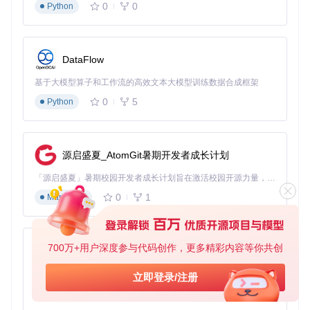
0
0
Python
场景三：超频稳定性验证
用户故事
：硬件爱好者小陈将RTX 2070超频至1800MHz，通
过memtest_vulkan的60分钟压力测试，确认在该频率下显存
DataFlow
无错误，最终实现性能提升15%的稳定超频。
基于大模型算子和工作流的高效文本大模型训练数据合成框架
构建显存健康监控体系：频率与自动化方案
0
5
Python
检测频率建议表
：
用户类型
检测频率
测试时长
重点关注指标
源启盛夏_AtomGit暑期开发者成长计划
普通用户
每月1次
5分钟
基本错误检测
「源启盛夏」暑期校园开发者成长计划旨在激活校园开源力量，通过积分激励、认证扶持、资源倾斜等形式，引导高校组织和开发者完成「入驻 — 建项目 — 做贡献 — 获认证 — 得资源」的完整闭环。无论你是想带领社团入驻平台的组织者，还是希望用代码贡献证明自己的开发者，都能在这里找到属于你的成长路径。
游戏玩家
每两周1次
15分钟
吞吐量稳定性
0
1
Markdown
专业工作站
每周1次
30分钟
多轮迭代错误率
自动化脚本路径
：项目提供的
run-lint.sh
可作为基础模板，
修改后添加到系统定时任务。例如在Linux系统中，通过
cront
700万+用户深度参与代码创作，更多精彩内容等你共创
py-xiaozhi
ab -e
添加
0 1 * * * /path/to/memtest_vulkan >> /v
ar/log/gpu_test.log
实现每日凌晨1点自动检测。
基于Python的Xiaozhi AI，适用于想要完整Xiaozhi体验而无需拥有专用硬件的用户。
立即登录/注册
0
1
Python