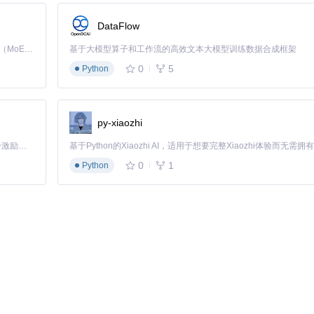
DataFlow
n支持通过配置文件实现收藏夹一键备份。在软件设置中导入收藏夹链接，设置自
Kimi K3 是Kimi能力最强的模型：这是一个拥有 2.8 万亿参数的混合专家（MoE）模型，具备原生视觉理解能力，并支持 100 万 token 的上下文窗口。
基于大模型算子和工作流的高效文本大模型训练数据合成框架
丢失。
0
5
Python
py-xiaozhi
「源启盛夏」暑期校园开发者成长计划旨在激活校园开源力量，通过积分激励、认证扶持、资源倾斜等形式，引导高校组织和开发者完成「入驻 — 建项目 — 做贡献 — 获认证 — 得资源」的完整闭环。无论你是想带领社团入驻平台的组织者，还是希望用代码贡献证明自己的开发者，都能在这里找到属于你的成长路径。
任务管理器可以看到，软件在实现93.9 Mbps高速下载的同时，CPU占用仅
网络高峰期适当降低线程数可获得更稳定的下载体验。
0
1
Python
规则，例如"李永乐老师-高中物理-20230510-牛顿运动定律"。这种命名方式
ac的文件搜索功能，能让你在数千个视频中快速找到需要的内容。