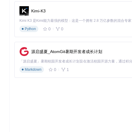
如何一键备份整个收藏夹内容？
Kimi-K3
你的B站收藏夹是否积累了上百个优质视频？BilibiliDow
件将按照你的偏好自动备份新添加的收藏内容，让珍贵资源永不
0
0
Python
图：收藏夹批量备份配置文件
源启盛夏_AtomGit暑期开发者成长计划
如何优化视频下载速度与性能？
BilibiliDown在资源占用和下载速度之间取得了完美平衡。通过
用控制在387MB左右。建议根据网络状况调整并发线程数，在
0
1
Markdown
图：高效的资源占用表现
资源管理：构建系统化的视频库
视频文件如何命名才能快速检索？
推荐采用"[UP主名称]-[系列名称]-[发布日期]-[标题]"的命名
息，又便于按UP主或系列进行分类管理，配合Windows或M