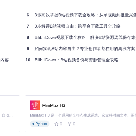
Down的三步缓存教程让你轻松解决这一问题：首先在B站复制目标视频链接，
超过30秒，让你在地铁上也能流畅观看高清视频。
6
3步高效掌握B站视频下载全攻略：从单视频到批量采
7
3步解锁B站视频自由：跨平台下载工具全攻略
8
BilibiliDown视频下载全攻略：解决B站资源离线保存
9
如何实现B站内容自由？专业创作者都在用的离线方案
"下载页"中，你可以直接打开视频文件或访问存储目录，还能对已下载内容进行
地视频库始终保持整洁有序。
爱内容
10
BilibiliDown：B站视频备份与资源管理全攻略
Down的批量下载功能支持一次性获取UP主所有作品，只需输入UP主ID，选
特别适合收集系列教程或综艺节目。
MiniMax-H3
Claude Code 的开源替代方案。连接任意大模型，编辑代码，运行命令，自动验证 — 全自动执行。用 Rust 构建，极致性能。 ｜ An open-source alternative to Claude Code. Connect any LLM, edit code, run commands, and verify changes — autonomously. Built in Rust for speed. Get Started
0
0
Python