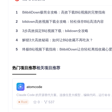
出差或通勤时的网络不稳定常常影响视频观看体验。Bilibili
面粘贴并点击"查找"，最后选择合适画质开始下载。整个过程不
1
BilibiliDown极简全攻略：高效下载B站视频的完整指南
2
bilidown高效视频下载全攻略：轻松保存B站高清内容
图：简洁高效的视频链接解析界面
3
3步高效搞定B站视频下载：bilidown全攻略
如何高效管理已下载的视频文件？
4
解锁3大高效秘籍：如何让B站收藏不再吃灰？
下载完成后，BilibiliDown提供了便捷的文件管理功能。在
作。软件默认按视频发布日期和UP主信息组织文件，让你的本
5
终极B站视频下载指南：BilibiliDown让你轻松离线收藏心
图：直观的下载完成状态展示
热门项目推荐
相关项目推荐
如何批量备份UP主系列作品？
对于喜欢的UP主，手动一个个下载视频既耗时又麻烦。Bilibili
略和画质优先级，点击"执行"即可自动开始批量备份。这一功能
atomcode
图：批量下载参数配置界面
0
537
Rust
进阶技巧：提升备份效率的专业方法