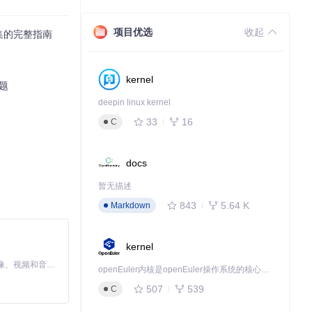
然后在软件主界
项目优选
收起
集的完整指南
kernel
难题
deepin linux kernel
删除等管理操
33
16
C
docs
暂无描述
843
5.64 K
Markdown
择"全部下载"策
kernel
MiniMax H3 是一个通用的全模态生成系统。它支持对由文本、图像、视频和音频组成的多模态上下文进行统一理解，并能生成分辨率高达 2K、时长可达 15 秒的带原生立体声音频的视频。得益于面向任务泛化的系统设计，H3 在预训练阶段就已具备广泛的多模态上下文理解与生成能力，能够出色地执行复杂的多模态指令。
openEuler内核是openEuler操作系统的核心，既是系统性能与稳定性的基石，也是连接处理器、设备与服务的桥梁。
507
539
C