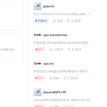
pytorch
作为 Ascend for PyTorch 社区的核心组件，TorchNPU 是昇腾专为 PyTorch 打造的深度学习适配插件，使 PyTorch 框架能够直接调用昇腾 NPU，为开发者提供昇腾 AI 处理器的超强算力。
动下载规则，软
832
1.26 K
Python
ops-transformer
本项目是CANN提供的transformer类大模型算子库，实现网络在NPU上加速计算。
1.03 K
2.43 K
C++
基于Python的Xiaozhi AI，适用于想要完整Xiaozhi体验而无需拥有专用硬件的用户。
为3.9%，内存使
ops-nn
本项目是CANN提供的神经网络类计算算子库，实现网络在NPU上加速计算。
836
1.66 K
C++
AscendNPU-IR
既包含了关键信
AscendNPU-IR是基于MLIR（Multi-Level Intermediate Representation）构建的，面向昇腾亲和算子编译时使用的中间表示，提供昇腾完备表达能力，通过编译优化提升昇腾AI处理器计算效率，支持通过生态框架使能昇腾AI处理器与深度调优
497
337
C++