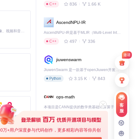
836
1.66 K
C++
AscendNPU-IR
MiniMax H3 是一个通用的全模态生成系统。它支持对由文本、图像、视频和音频组成的多模态上下文进行统一理解，并能生成分辨率高达 2K、时长可达 15 秒的带原生立体声音频的视频。得益于面向任务泛化的系统设计，H3 在预训练阶段就已具备广泛的多模态上下文理解与生成能力，能够出色地执行复杂的多模态指令。
AscendNPU-IR是基于MLIR（Multi-Level Intermediate Representation）构建的，面向昇腾亲和算子编译时使用的中间表示，提供昇腾完备表达能力，通过编译优化提升昇腾AI处理器计算效率，支持通过生态框架使能昇腾AI处理器与深度调优
497
336
C++
邀请
jiuwenswarm
JiuwenSwarm 是一款基于openJiuwen开发的智能AI Agent，它能够将大语言模型的强大能力，通过你日常使用的各类通讯应用，直接延伸至你的指尖。
3.15 K
843
Python
ops-math
客
本项目是CANN提供的数学类基础计算算子库，实现网络在NPU上加速计算。
服
1.24 K
1.36 K
C++
基于Python的Xiaozhi AI，适用于想要完整Xiaozhi体验而无需拥有专用硬件的用户。
00万+用户深度参与代码创作，更多精彩内容等你共创
deveco-code