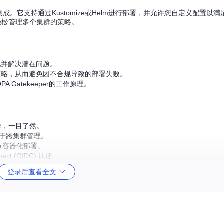
I进行无缝集成。它支持通过Kustomize或Helm进行部署，并允许您自定义配置
轻松管理多个集群的策略。
现并解决潜在问题。
策略，从而避免因不合规导致的部署失败。
 Gatekeeper的工作原理。
作，一目了然。
于跨集群管理。
er容器化部署。
t (OIDC) 认证。
登录后查看全文
，然后按照项目文档提供的说明进行部署。无论您是想改善当前的策略管理流程
ernetes策略管理体验！让我们一起踏上更智能、更安全的集群管理之旅。