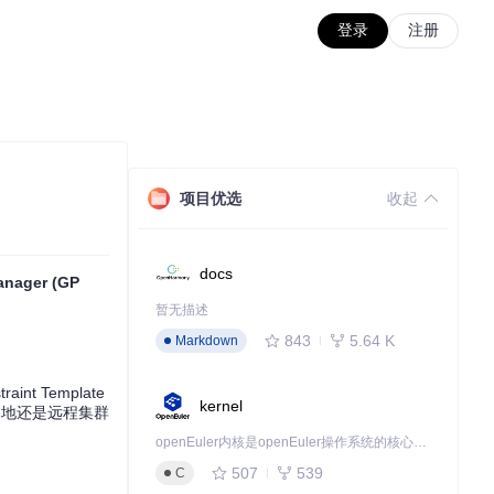
登录
注册
项目优选
收起
docs
anager (GP
暂无描述
843
5.64 K
Markdown
t Template
kernel
在本地还是远程集群
openEuler内核是openEuler操作系统的核心，既是系统性能与稳定性的基石，也是连接处理器、设备与服务的桥梁。
507
539
C