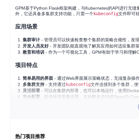
GPM基于Python Flask框架构建，与Kubernetes的AP
外，它还具备多集群支持功能，只需一个
kubeconfig
文件即可
应用场景
集群审计
- 管理员可以快速检查整个集群的策略合规性，发
开发人员友好
- 开发团队能直观地了解其应用如何适应集群
教育和培训
- 作为一个可视化工具，GPM有助于学习和理解OPA
项目特点
简单易用的界面
- 通过Web界面展示策略状态，无须复杂操
多集群支持
- 支持通过
kubeconfig
文件连接到多个集群，便
灵活部署
- 可以在集群内部署，也可以本地运行，使用Dock
安全配置
- 提供环境变量设置，支持匿名访问或OpenID Connec
要开始使用GPM，确保您的环境中已部署了Gatekeeper
新的监管机制，GPM都将是一个值得信赖的伙伴。
立即尝试Gatekeeper Policy Manager，提升您的Kub
热门项目推荐