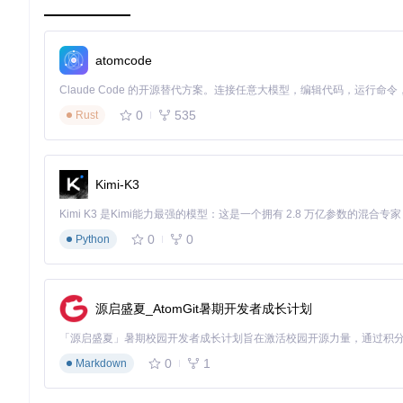
atomcode
0
535
Rust
Kimi-K3
0
0
Python
源启盛夏_AtomGit暑期开发者成长计划
0
1
Markdown