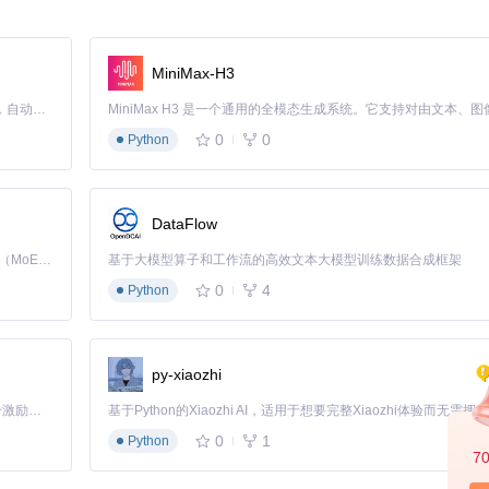
MiniMax-H3
Claude Code 的开源替代方案。连接任意大模型，编辑代码，运行命令，自动验证 — 全自动执行。用 Rust 构建，极致性能。 ｜ An open-source alternative to Claude Code. Connect any LLM, edit code, run commands, and verify changes — autonomously. Built in Rust for speed. Get Started
0
0
Python
DataFlow
Kimi K3 是Kimi能力最强的模型：这是一个拥有 2.8 万亿参数的混合专家（MoE）模型，具备原生视觉理解能力，并支持 100 万 token 的上下文窗口。
基于大模型算子和工作流的高效文本大模型训练数据合成框架
0
4
Python
py-xiaozhi
「源启盛夏」暑期校园开发者成长计划旨在激活校园开源力量，通过积分激励、认证扶持、资源倾斜等形式，引导高校组织和开发者完成「入驻 — 建项目 — 做贡献 — 获认证 — 得资源」的完整闭环。无论你是想带领社团入驻平台的组织者，还是希望用代码贡献证明自己的开发者，都能在这里找到属于你的成长路径。
0
1
Python
7