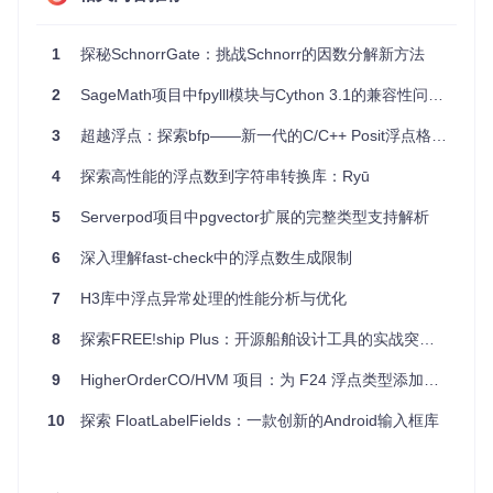
智能优化
：自动的算法选择机制确保了快速且可靠的计算
结果。
1
探秘SchnorrGate：挑战Schnorr的因数分解新方法
高性能实现
：优化的代码使得fplll在浮点运算上表现出色，
尤其适合大规模矩阵处理。
2
SageMath项目中fpylll模块与Cython 3.1的兼容性问题解析
跨平台支持
：提供Ubuntu、Debian、Conda、MacOS等
多个平台的预编译包，同时支持源代码编译安装，兼容Lin
3
超越浮点：探索bfp——新一代的C/C++ Posit浮点格式实现
ux、macOS和Windows 10（通过WSL）。
灵活性
：fplll提供了命令行程序和库接口，方便用户直接调
4
探索高性能的浮点数到字符串转换库：Ryū
用或集成到自己的应用中。
开放源代码
：遵循GNU Lesser General Public License
5
Serverpod项目中pgvector扩展的完整类型支持解析
（版本2.1或更高），鼓励社区参与开发和贡献。
6
深入理解fast-check中的浮点数生成限制
对于需要高效处理格问题的研究人员和开发者来说，fplll无疑
是一个值得尝试的优秀工具。无论是学术研究还是实际应用，
7
H3库中浮点异常处理的性能分析与优化
它都能为您的项目带来强大动力和灵活性。立即尝试并探索fpll
l的无限可能吧！
8
探索FREE!ship Plus：开源船舶设计工具的实战突破指南
9
HigherOrderCO/HVM 项目：为 F24 浮点类型添加三角函数运算支持
10
探索 FloatLabelFields：一款创新的Android输入框库