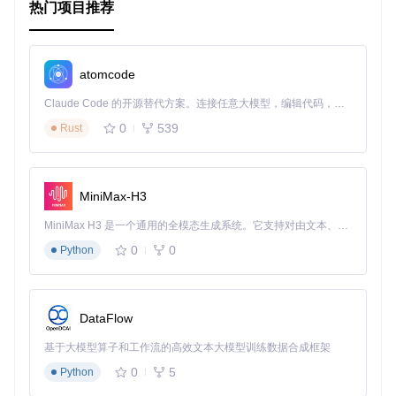
热门项目推荐
atomcode
Claude Code 的开源替代方案。连接任意大模型，编辑代码，运行命令，自动验证 — 全自动执行。用 Rust 构建，极致性能。 ｜ An open-source alternative to Claude Code. Connect any LLM, edit code, run commands, and verify changes — autonomously. Built in Rust for speed. Get Started
0
539
Rust
MiniMax-H3
MiniMax H3 是一个通用的全模态生成系统。它支持对由文本、图像、视频和音频组成的多模态上下文进行统一理解，并能生成分辨率高达 2K、时长可达 15 秒的带原生立体声音频的视频。得益于面向任务泛化的系统设计，H3 在预训练阶段就已具备广泛的多模态上下文理解与生成能力，能够出色地执行复杂的多模态指令。
0
0
Python
DataFlow
基于大模型算子和工作流的高效文本大模型训练数据合成框架
0
5
Python