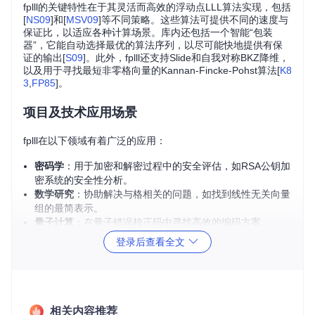
fplll的关键特性在于其灵活而高效的浮动点LLL算法实现，包括
[
NS09
]和[
MSV09
]等不同策略。这些算法可提供不同的速度与
保证比，以适应各种计算场景。库内还包括一个智能“包装
器”，它能自动选择最优的算法序列，以尽可能快地提供有保
证的输出[
S09
]。此外，fplll还支持Slide和自我对称BKZ降维，
以及用于寻找最短非零格向量的Kannan-Fincke-Pohst算法[
K8
3
,
FP85
]。
项目及技术应用场景
fplll在以下领域有着广泛的应用：
密码学
：用于加密和解密过程中的安全评估，如RSA公钥加
密系统的安全性分析。
数学研究
：协助解决与格相关的问题，如找到线性无关向量
组的最简表示。
量子计算
：在量子错误校正码中寻找高效的编码方案。
软件安全
：评估硬件安全模块（如智能卡）的抗攻击性。
登录后查看全文
项目特点
多算法融合
：fplll集成了多种格约简算法，可以针对具体问
题选择合适的策略。
相关内容推荐