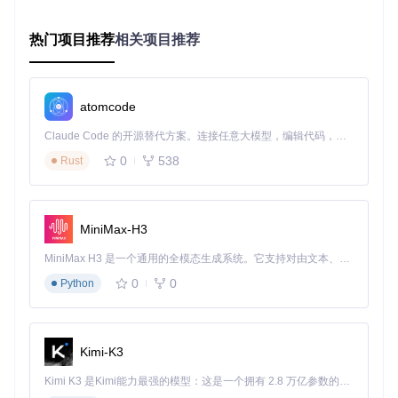
git 
clone
热门项目推荐
相关项目推荐
2. 启动图形化界面
进入项目目录，直接运行
OCLP-Mod-GUI.command
文件，启
动OCLP-Mod的图形化界面。
atomcode
3. 构建并安装OpenCore引导
Claude Code 的开源替代方案。连接任意大模型，编辑代码，运行命令，自动验证 — 全自动执行。用 Rust 构建，极致性能。 ｜ An open-source alternative to Claude Code. Connect any LLM, edit code, run commands, and verify changes — autonomously. Built in Rust for speed. Get Started
在主界面中选择"Build and Install OpenCore"功能，OCLP-M
0
538
Rust
od会自动为您的设备生成并安装适合的OpenCore引导配置。
MiniMax-H3
4. 创建macOS安装介质并完成系统安装
MiniMax H3 是一个通用的全模态生成系统。它支持对由文本、图像、视频和音频组成的多模态上下文进行统一理解，并能生成分辨率高达 2K、时长可达 15 秒的带原生立体声音频的视频。得益于面向任务泛化的系统设计，H3 在预训练阶段就已具备广泛的多模态上下文理解与生成能力，能够出色地执行复杂的多模态指令。
使用"Create macOS Installer"功能，OCLP-Mod会帮助您下
载并制作macOS安装介质。整个过程完全自动化，您只需按
0
0
Python
照提示操作即可。
Kimi-K3
5. 安装系统补丁
Kimi K3 是Kimi能力最强的模型：这是一个拥有 2.8 万亿参数的混合专家（MoE）模型，具备原生视觉理解能力，并支持 100 万 token 的上下文窗口。
完成系统安装后，使用"Post-Install Root Patch"功能，OCLP-