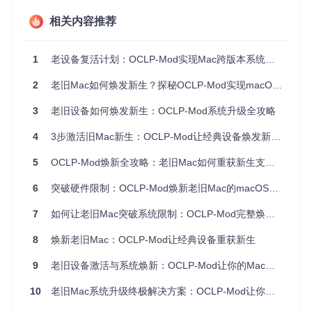
改设备的原始固件，确保了系统的安全性和稳定性。同时，所
相关内容推荐
有修改都是可逆的，您可以随时恢复到原始系统状态，无需担
心操作风险。
2. 稳定性：智能硬件检测与适配，确保系统流畅运行
1
老设备复活计划：OCLP-Mod实现Mac跨版本系统迁移的完整路径
OCLP-Mod内置先进的硬件检测引擎，能够自动识别您的设备
2
老旧Mac如何焕发新生？探秘OCLP-Mod实现macOS系统焕新方案
型号和硬件配置，智能匹配最适合的驱动和补丁。无论是Intel
还是AMD显卡，各种无线网卡，或是不同类型的存储设备，都
3
老旧设备如何焕发新生：OCLP-Mod系统升级全攻略
能得到完美支持。
4
3步激活旧Mac新生：OCLP-Mod让经典设备焕发新活力
5
OCLP-Mod焕新全攻略：老旧Mac如何重获新生支持最新macOS
3. 易用性：全流程图形化操作，新手也能轻松上手
OCLP-Mod提供直观友好的图形化界面，将复杂的系统升级过
6
突破硬件限制：OCLP-Mod焕新老旧Mac的macOS兼容性扩展方案
程简化为几个简单步骤。即使您不是技术专家，也能按照引导
轻松完成系统升级。
7
如何让老旧Mac突破系统限制：OCLP-Mod完整焕新指南
8
焕新老旧Mac：OCLP-Mod让经典设备重获新生
三、OCLP-Mod实施路径：四步完成系统升级
9
老旧设备激活与系统焕新：OCLP-Mod让你的Mac重获新生
1. 获取项目代码
10
老旧Mac系统升级终极解决方案：OCLP-Mod让你的旧设备焕发新生
首先，您需要获取OCLP-Mod的项目代码。打开终端，执行以
下命令：