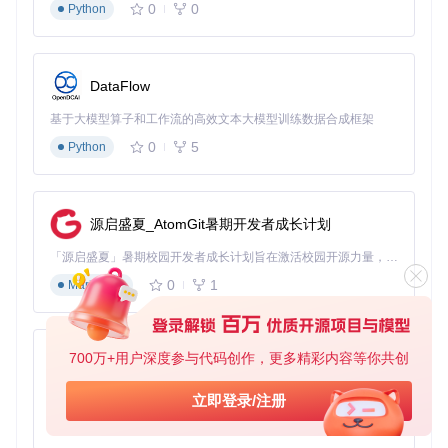
Mod会智能安装所有必要的硬件驱动和系统补丁，确保系统各
0
0
Python
项功能正常运行。
DataFlow
四、OCLP-Mod的保障机制
基于大模型算子和工作流的高效文本大模型训练数据合成框架
1. 持续更新支持
0
5
Python
OCLP-Mod开发团队会随着macOS系统的更新而持续维护和
更新项目，确保对新版本系统的兼容性，为您的设备提供长期
支持。
源启盛夏_AtomGit暑期开发者成长计划
「源启盛夏」暑期校园开发者成长计划旨在激活校园开源力量，通过积分激励、认证扶持、资源倾斜等形式，引导高校组织和开发者完成「入驻 — 建项目 — 做贡献 — 获认证 — 得资源」的完整闭环。无论你是想带领社团入驻平台的组织者，还是希望用代码贡献证明自己的开发者，都能在这里找到属于你的成长路径。
2. 完善的文档和社区支持
0
1
Markdown
项目提供详尽的官方文档，位于
docs/
目录下，包含安装指
南、故障排除和常见问题解答等内容。同时，活跃的社区也能
为您提供及时的技术支持。
700万+用户深度参与代码创作，更多精彩内容等你共创
py-xiaozhi
3. 真实应用场景验证
基于Python的Xiaozhi AI，适用于想要完整Xiaozhi体验而无需拥有专用硬件的用户。
立即登录/注册
众多用户通过OCLP-Mod成功升级了他们的老旧Mac设备。例
如，2015款MacBook Pro用户通过OCLP-Mod成功运行macO
0
1
Python
S Sequoia，体验到了最新系统的各项功能，设备使用寿命得