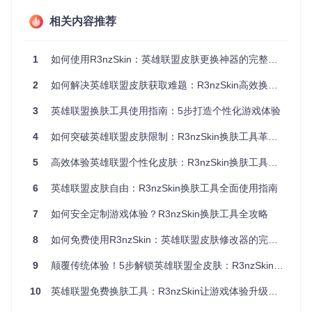
2. 3步完成首次配置：从下载到启动的无缝体验
相关内容推荐
第一步：获取工具与系统准备
首先，你需要从项目仓库克隆最
新版本的R3nzSkin。打开终端，输入以下命令：
1
如何使用R3nzSkin：英雄联盟皮肤更换神器的完整指南 🎮
2
如何解决英雄联盟皮肤获取难题：R3nzSkin高效换肤工具实用全攻略
git 
clone
3
英雄联盟换肤工具使用指南：5步打造个性化游戏体验
克隆完成后，确保你的系统满足以下要求：Windows操作系统
（Windows 7及以上版本）、.NET Framework 4.5或更高版
4
如何突破英雄联盟皮肤限制：R3nzSkin换肤工具革新使用指南
本，以及管理员权限。同时，关闭所有杀毒软件和防火墙，避
免工具被误判为恶意程序。
5
高效体验英雄联盟个性化皮肤：R3nzSkin换肤工具全攻略
第二步：配置游戏路径与基础设置
进入R3nzSkin目录，找到
6
英雄联盟皮肤自由：R3nzSkin换肤工具全面使用指南
并运行配置程序。在配置界面中，你需要指定英雄联盟的安装
路径。通常情况下，游戏会安装在
C:\Program Files\Riot
7
如何安全定制游戏体验？R3nzSkin换肤工具全攻略
Games\League of Legends
目录下。如果你的游戏安装在其
他位置，请手动选择正确的路径。此外，你还可以设置工具的
8
如何免费使用R3nzSkin：英雄联盟皮肤修改器的完整指南 🎮
启动方式，例如是否随游戏自动启动，以及皮肤加载的优先级
等。
9
颠覆传统体验！5步解锁英雄联盟全皮肤：R3nzSkin内存级换肤工具全攻略
第三步：验证环境与启动工具
完成配置后，点击"验证环境"按
钮，工具会自动检查游戏文件的完整性和兼容性。如果一切正
10
英雄联盟免费换肤工具：R3nzSkin让游戏体验升级的完整指南
常，你将看到"环境验证通过"的提示。此时，你可以点击"启动