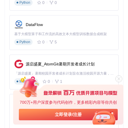
0
0
更快找到心仪的皮肤。
Python
4. 解决90%的常见问题：故障排除与性能优化
DataFlow
皮肤不显示怎么办？
这是最常见的问题之一，通常有以下几种
解决方法：
基于大模型算子和工作流的高效文本大模型训练数据合成框架
检查游戏是否以管理员身份运行。R3nzSkin需要管理员权
0
5
Python
限才能正常注入皮肤数据，右键点击游戏快捷方式，选
择"以管理员身份运行"。
验证皮肤ID是否正确。有些皮肤可能因为版本更新导致ID
源启盛夏_AtomGit暑期开发者成长计划
变化，你可以在工具的"皮肤数据库"中更新皮肤信息。
关闭其他可能冲突的程序。某些游戏辅助工具或杀毒软件
「源启盛夏」暑期校园开发者成长计划旨在激活校园开源力量，通过积分激励、认证扶持、资源倾斜等形式，引导高校组织和开发者完成「入驻 — 建项目 — 做贡献 — 获认证 — 得资源」的完整闭环。无论你是想带领社团入驻平台的组织者，还是希望用代码贡献证明自己的开发者，都能在这里找到属于你的成长路径。
可能会干扰R3nzSkin的正常工作，尝试关闭这些程序后重
0
1
新启动游戏。
Markdown
如何提升工具性能？
如果你在使用过程中遇到游戏卡顿或工具
响应缓慢的情况，可以尝试以下优化措施：
700万+用户深度参与代码创作，更多精彩内容等你共创
py-xiaozhi
减少同时加载的皮肤数量。过多的特效皮肤可能会占用大量
内存，导致游戏性能下降。
基于Python的Xiaozhi AI，适用于想要完整Xiaozhi体验而无需拥有专用硬件的用户。
立即登录/注册
定期清理缓存文件。在工具的"设置"界面中，点击"清理缓
0
1
Python
存"按钮，可以删除临时文件，释放系统资源。