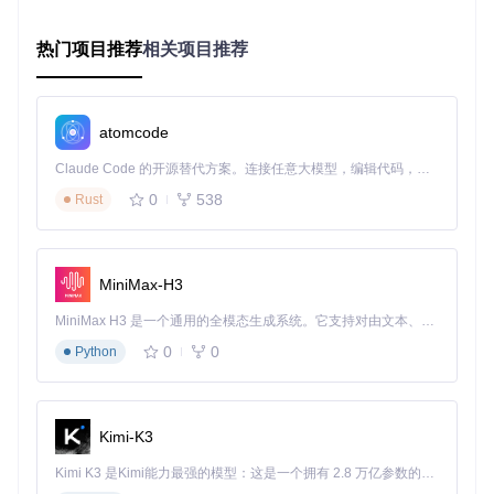
游戏"按钮，工具会自动启动英雄联盟客户端，并在游戏加载
完成后注入皮肤数据。
热门项目推荐
相关项目推荐
小提示
：首次使用时，建议先在训练模式中测试皮肤效
果，确保工具正常工作后再进入正式对局。
3. 皮肤管理大师：打造你的个性化皮肤库
atomcode
Claude Code 的开源替代方案。连接任意大模型，编辑代码，运行命令，自动验证 — 全自动执行。用 Rust 构建，极致性能。 ｜ An open-source alternative to Claude Code. Connect any LLM, edit code, run commands, and verify changes — autonomously. Built in Rust for speed. Get Started
如何高效管理多个英雄皮肤？
R3nzSkin提供了强大的皮肤管
理功能，让你可以轻松创建和管理多个皮肤配置方案。在工具
0
538
Rust
的主界面中，点击"皮肤库"按钮，你可以看到所有可用的英雄
和对应的皮肤列表。你可以为每个英雄选择默认皮肤，也可以
创建自定义的皮肤组合。
MiniMax-H3
例如，你可以为常用的5个英雄创建一个"上分专用"皮肤方案，
包含你认为最能提升手感的皮肤；为娱乐局创建一个"搞笑皮
MiniMax H3 是一个通用的全模态生成系统。它支持对由文本、图像、视频和音频组成的多模态上下文进行统一理解，并能生成分辨率高达 2K、时长可达 15 秒的带原生立体声音频的视频。得益于面向任务泛化的系统设计，H3 在预训练阶段就已具备广泛的多模态上下文理解与生成能力，能够出色地执行复杂的多模态指令。
肤"方案，选择各种趣味皮肤增加游戏乐趣。创建方案时，只
需勾选对应的英雄和皮肤，然后点击"保存方案"即可。下次使
0
0
Python
用时，只需在方案列表中选择相应的方案，工具会自动为所有
英雄加载预设的皮肤。
皮肤搜索与筛选技巧
：在皮肤库中，你可以使用搜索功能快速
Kimi-K3
找到特定英雄或皮肤。例如，输入"亚索"即可显示所有亚索的
皮肤；输入"限定"则可以筛选出所有限定皮肤。此外，你还可
Kimi K3 是Kimi能力最强的模型：这是一个拥有 2.8 万亿参数的混合专家（MoE）模型，具备原生视觉理解能力，并支持 100 万 token 的上下文窗口。
以根据皮肤的品质（如传说、史诗、普通）进行筛选，帮助你