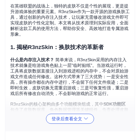
在英雄联盟的战场上，独特的皮肤不仅是个性的展现，更是提
升游戏体验的重要元素。R3nzSkin作为一款开源的游戏换肤工
具，通过创新的内存注入技术，让玩家无需修改游戏文件即可
实现皮肤的个性化定制。本文将从技术原理到实际应用，全面
解析这款工具的使用方法，帮助你安全、高效地打造专属游戏
形象。
1. 揭秘R3nzSkin：换肤技术的革新者
什么是内存注入技术？
简单来说，R3nzSkin采用的内存注入
技术就像是给游戏角色贴上一层"临时贴纸"。当游戏运行时，
工具将皮肤数据直接注入到游戏进程的内存中，不会对原始游
戏文件造成任何修改。这种方式带来了三大优势：一是安全性
高，所有操作都在内存中进行，不会留下任何文件痕迹；二是
即时生效，皮肤切换无需重启游戏；三是可恢复性强，重启游
戏后所有修改自动消失，不会影响游戏的正常运行。
R3nzSkin的核心架构由多个功能模块组成，其中
SDK功能区
包含了皮肤数据库、角色数据管理等关键组件，负责处理皮肤
信息的存储和调用；
GUI界面模块
则提供了直观的用户操作界
登录后查看全文
面，让玩家可以轻松浏览和选择皮肤；
内存操作模块
则是实现
内存注入的核心，确保皮肤数据能够准确地被游戏进程识别和
加载。