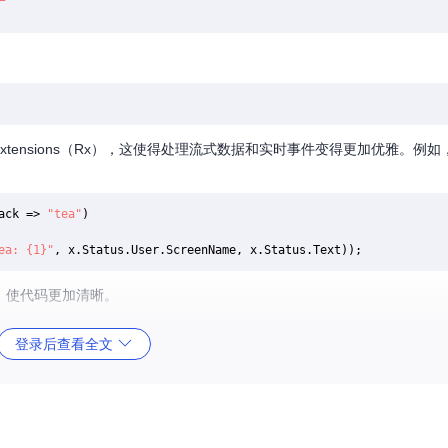
 Extensions（Rx），这使得处理流式数据和实时事件变得更加优雅。例
ack => 
"tea"
)

ea: {1}"
用，使代码更加清晰。
登录后查看全文
无论是桌面应用、移动应用还是服务器端服务。你可以使用它来实现自动发推、监
Standard的支持，该库可在多种平台和框架上运行，包括UWP和Xama