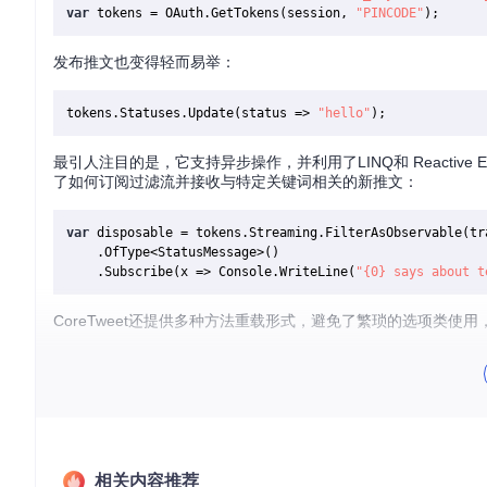
var
 tokens = OAuth.GetTokens(session, 
"PINCODE"
发布推文也变得轻而易举：
tokens.Statuses.Update(status => 
"hello"
最引人注目的是，它支持异步操作，并利用了LINQ和 Reactive
了如何订阅过滤流并接收与特定关键词相关的新推文：
var
 disposable = tokens.Streaming.FilterAsObservable(tr
    .OfType<StatusMessage>()

    .Subscribe(x => Console.WriteLine(
"{0} says about t
CoreTweet还提供多种方法重载形式，避免了繁琐的选项类使
项目及技术应用场景
CoreTweet适合那些需要开发Twitter应用的开发者，
历史数据，甚至创建复杂的社交媒体分析工具。此外，由于其对.NET 
项目特点
相关内容推荐