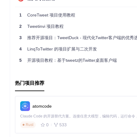
简单易用
：CoreTweet通过简单的API设计，让认证和操作Twi
异步编程模型
：利用.NET的async/await和Rx进行高效非阻
全面覆盖Twitter API
：包括常规请求和流式API。
1
CoreTweet 项目使用教程
跨平台支持
：支持.NET Framework、.NET Core和Mono。
文档丰富
：提供详细的API参考和示例。
2
Tweetinvi 项目教程
高度灵活
：多种方法重载形式，适应不同编码风格。
3
推荐开源项目：TweetDuck - 现代化Twitter客户端的优秀
虽然CoreTweet目前处于停滞状态，但其强大的特性和广泛
中无缝集成Twitter功能的库，不妨试试CoreTweet。
4
LinqToTwitter 的项目扩展与二次开发
5
开源项目教程：基于tweetz的Twitter桌面客户端
热门项目推荐
atomcode
0
533
Rust