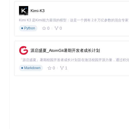
Kimi-K3
0
0
Python
源启盛夏_AtomGit暑期开发者成长计划
0
1
Markdown