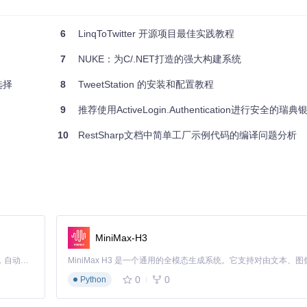
tter变得直观。
塞操作。
6
LinqToTwitter 开源项目最佳实践教程
7
NUKE：为C/.NET打造的强大构建系统
选择
8
TweetStation 的安装和配置教程
的兼容性使其在现有条件下仍然是一个值得考虑的解决方案。如果你正寻找一个
9
推荐使用ActiveLogin.Authentication进行安全的瑞
10
RestSharp文档中简单工厂示例代码的编译问题分析
MiniMax-H3
Claude Code 的开源替代方案。连接任意大模型，编辑代码，运行命令，自动验证 — 全自动执行。用 Rust 构建，极致性能。 ｜ An open-source alternative to Claude Code. Connect any LLM, edit code, run commands, and verify changes — autonomously. Built in Rust for speed. Get Started
0
0
Python