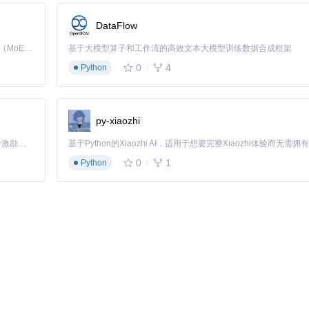
DataFlow
Kimi K3 是Kimi能力最强的模型：这是一个拥有 2.8 万亿参数的混合专家（MoE）模型，具备原生视觉理解能力，并支持 100 万 token 的上下文窗口。
基于大模型算子和工作流的高效文本大模型训练数据合成框架
0
4
Python
py-xiaozhi
「源启盛夏」暑期校园开发者成长计划旨在激活校园开源力量，通过积分激励、认证扶持、资源倾斜等形式，引导高校组织和开发者完成「入驻 — 建项目 — 做贡献 — 获认证 — 得资源」的完整闭环。无论你是想带领社团入驻平台的组织者，还是希望用代码贡献证明自己的开发者，都能在这里找到属于你的成长路径。
0
1
Python