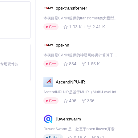
ops-transformer
本项目是CANN提供的transformer类大模型算子库，实现网络在NPU上加速计算。
1.03 K
2.41 K
C++
ops-nn
本项目是CANN提供的神经网络类计算算子库，实现网络在NPU上加速计算。
834
1.65 K
C++
基于Python的Xiaozhi AI，适用于想要完整Xiaozhi体验而无需拥有专用硬件的用户。
AscendNPU-IR
AscendNPU-IR是基于MLIR（Multi-Level Intermediate Representation）构建的，面向昇腾亲和算子编译时使用的中间表示，提供昇腾完备表达能力，通过编译优化提升昇腾AI处理器计算效率，支持通过生态框架使能昇腾AI处理器与深度调优
496
336
C++
jiuwenswarm
JiuwenSwarm 是一款基于openJiuwen开发的智能AI Agent，它能够将大语言模型的强大能力，通过你日常使用的各类通讯应用，直接延伸至你的指尖。
3.15 K
841
Python