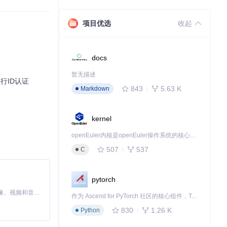
项目优选
收起
docs
能在.NET环境
暂无描述
典银行ID认证
843
5.63 K
Markdown
kernel
openEuler内核是openEuler操作系统的核心，既是系统性能与稳定性的基石，也是连接处理器、设备与服务的桥梁。
507
537
C
pytorch
MiniMax H3 是一个通用的全模态生成系统。它支持对由文本、图像、视频和音频组成的多模态上下文进行统一理解，并能生成分辨率高达 2K、时长可达 15 秒的带原生立体声音频的视频。得益于面向任务泛化的系统设计，H3 在预训练阶段就已具备广泛的多模态上下文理解与生成能力，能够出色地执行复杂的多模态指令。
作为 Ascend for PyTorch 社区的核心组件，TorchNPU 是昇腾专为 PyTorch 打造的深度学习适配插件，使 PyTorch 框架能够直接调用昇腾 NPU，为开发者提供昇腾 AI 处理器的超强算力。
830
1.26 K
Python