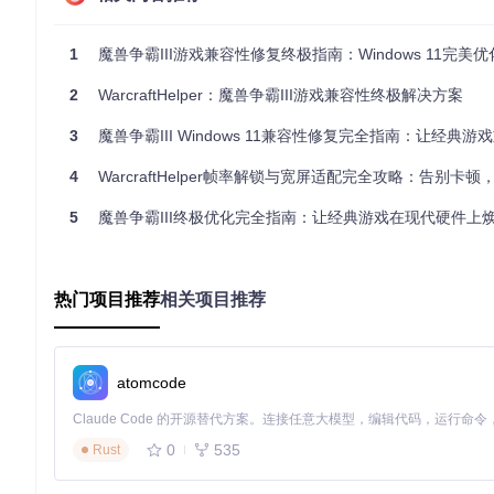
方案矩阵：三级优化架构全景图
新手级优化方案（5分钟上手）
1
魔兽争霸III游戏兼容性修复终极指南：Windows 11完美
兼容性环境配置
2
WarcraftHelper：魔兽争霸III游戏兼容性终极解决方案
适用场景
：首次在Windows 11上运行魔兽争霸III的普通玩
操作步骤
：
3
魔兽争霸III Windows 11兼容性修复完全指南：让经典游
右键点击War3.exe，选择"属性"→"兼容性"选项卡
4
WarcraftHelper帧率解锁与宽屏适配完全攻略：告别卡顿，重拾
勾选"以兼容模式运行这个程序"，选择"Windows XP (Service P
5
魔兽争霸III终极优化完全指南：让经典游戏在现代硬件上
勾选"以管理员身份运行此程序"
点击"更改高DPI设置"，勾选"替代高DPI缩放行为"，选择"应
原理说明
：Windows 11对老旧程序提供了兼容性层，通过模
DPI设置避免系统对游戏画面进行二次缩放。
热门项目推荐
相关项目推荐
注意事项
：部分系统环境下，兼容性模式可能导致游戏无法启动，建
基础配置文件优化
atomcode
适用场景
：希望提升游戏基础体验，无需复杂操作的休闲玩家。
配置模板
：
0
535
Rust