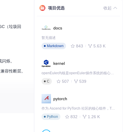
项目优选
收起
。
GC（垃圾回
docs
暂无描述
843
5.63 K
Markdown
或闪烁。
kernel
存在兼容性断层。
openEuler内核是openEuler操作系统的核心，既是系统性能与稳定性的基石，也是连接处理器、设备与服务的桥梁。
。
507
539
C
pytorch
作为 Ascend for PyTorch 社区的核心组件，TorchNPU 是昇腾专为 PyTorch 打造的深度学习适配插件，使 PyTorch 框架能够直接调用昇腾 NPU，为开发者提供昇腾 AI 处理器的超强算力。
存在兼容性冲突。
832
1.26 K
Python
出。