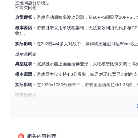
三维问题分析模型
性能类问题
典型症状
：游戏启动后帧率波动剧烈，从60FPS骤降至20FP
根本原因
：游戏引擎采用单线程架构，无法有效利用现代多核CP
收）。
实际影响
：在2v2或4v4多人对战中，操作响应延迟可达80m
显示类问题
典型症状
：宽屏显示器上画面拉伸变形，人物模型比例失调；高
根本原因
：游戏原生仅支持4:3分辨率，缺乏对现代宽屏比例的支持；
实际影响
：在1920×1080分辨率下，游戏画面横向拉伸1.3
稳定性问题
典型症状
：加载大型自定义地图时进度条停滞，最终提示"内存不
根本原因
：32位程序架构限制，最大内存寻址空间仅为2GB；游戏
实际影响
：无法体验"DotA Allstars"等大型自定义地图；
相关内容推荐