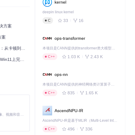
kernel
deepin linux kernel
33
16
C
解决方案
方案
ops-transformer
到流畅的蜕变指南
本项目是CANN提供的transformer类大模型算子库，实现网络在NPU上加速计算。
1.03 K
2.43 K
C++
1上完美运行
ops-nn
访问系统资源；高
本项目是CANN提供的神经网络类计算算子库，实现网络在NPU上加速计算。
835
1.65 K
C++
AscendNPU-IR
MiniMax H3 是一个通用的全模态生成系统。它支持对由文本、图像、视频和音频组成的多模态上下文进行统一理解，并能生成分辨率高达 2K、时长可达 15 秒的带原生立体声音频的视频。得益于面向任务泛化的系统设计，H3 在预训练阶段就已具备广泛的多模态上下文理解与生成能力，能够出色地执行复杂的多模态指令。
AscendNPU-IR是基于MLIR（Multi-Level Intermediate Representation）构建的，面向昇腾亲和算子编译时使用的中间表示，提供昇腾完备表达能力，通过编译优化提升昇腾AI处理器计算效率，支持通过生态框架使能昇腾AI处理器与深度调优
496
336
C++