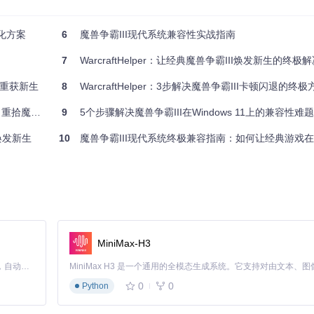
优化方案
6
魔兽争霸III现代系统兼容性实战指南
7
WarcraftHelper：让经典魔兽争霸III焕发新生的终极
家，希望快速解决基本兼容性问题。
戏重获新生
8
WarcraftHelper：3步解决魔兽争霸III卡顿闪退的终极
魔兽激情！
9
5个步骤解决魔兽争霸III在Windows 11上的兼容性难题：从卡顿
ack 3)"
焕发新生
10
魔兽争霸III现代系统终极兼容指南：如何让经典游戏在Win1
用程序"
拟Windows XP环境，解决系统调用差异问题；管理员权限确保游戏能正常
议先创建War3.exe的快捷方式备份。
MiniMax-H3
Claude Code 的开源替代方案。连接任意大模型，编辑代码，运行命令，自动验证 — 全自动执行。用 Rust 构建，极致性能。 ｜ An open-source alternative to Claude Code. Connect any LLM, edit code, run commands, and verify changes — autonomously. Built in Rust for speed. Get Started
0
0
Python