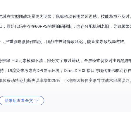
S，尤其在大型团战场景更为明显；鼠标移动有明显延迟感，技能释放不及时
U；原始代码中存在60FPS的硬编码限制；内存分配机制老旧，导致频繁
s以上，严重影响微操作精度，团战中技能释放延迟可能直接导致战局逆转。
分辨率下UI元素模糊不清，部分文字难以辨认；全屏模式切换时出现黑屏
UI渲染未考虑高DPI显示环境；DirectX 9.0b接口与现代显卡驱动
3倍，单位移动轨迹判断失误率增加25%；小地图因拉伸变形导致战术部署误判
足"；游戏运行超过1小时后出现随机闪退；特定地图场景触发程序崩溃。
登录后查看全文
资源加载逻辑未考虑现代文件系统特性；部分API调用与Windows 11
多人对战中突然闪退导致游戏数据丢失；平均每3小时游戏会话出现1-2次异常退