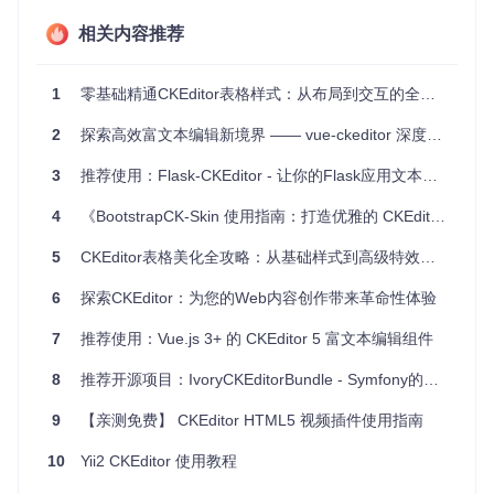
s
动态配置CKEditor，满足各种自定义需求。
相关内容推荐
可扩展性
：作为AngularJS的组件，它可以与其他Angular服
务和指令无缝配合，扩展更多功能。
社区支持
：项目基于BSD许可证，拥有活跃的GitHub社区，
1
零基础精通CKEditor表格样式：从布局到交互的全流程美化指南
提供了持续的维护和更新。
2
探索高效富文本编辑新境界 —— vue-ckeditor 深度解析与应用指南
综上所述，
ng-ckeditor
是一款强大而实用的AngularJS组
件，无论是新手还是经验丰富的开发者，都能快速上手并从中
3
推荐使用：Flask-CKEditor - 让你的Flask应用文本编辑更加出色
受益。如果你正在寻找一个简单高效的CKEditor集成方案，那
么
ng-ckeditor
绝对值得你试试看！
4
《BootstrapCK-Skin 使用指南：打造优雅的 CKEditor 皮肤》
5
CKEditor表格美化全攻略：从基础样式到高级特效的实战指南
6
探索CKEditor：为您的Web内容创作带来革命性体验
7
推荐使用：Vue.js 3+ 的 CKEditor 5 富文本编辑组件
8
推荐开源项目：IvoryCKEditorBundle - Symfony的CKEditor集成
9
【亲测免费】 CKEditor HTML5 视频插件使用指南
10
Yii2 CKEditor 使用教程