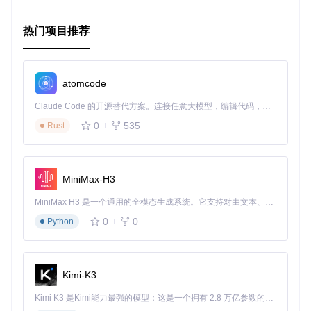
热门项目推荐
atomcode
Claude Code 的开源替代方案。连接任意大模型，编辑代码，运行命令，自动验证 — 全自动执行。用 Rust 构建，极致性能。 ｜ An open-source alternative to Claude Code. Connect any LLM, edit code, run commands, and verify changes — autonomously. Built in Rust for speed. Get Started
0
535
Rust
MiniMax-H3
MiniMax H3 是一个通用的全模态生成系统。它支持对由文本、图像、视频和音频组成的多模态上下文进行统一理解，并能生成分辨率高达 2K、时长可达 15 秒的带原生立体声音频的视频。得益于面向任务泛化的系统设计，H3 在预训练阶段就已具备广泛的多模态上下文理解与生成能力，能够出色地执行复杂的多模态指令。
0
0
Python
Kimi-K3
Kimi K3 是Kimi能力最强的模型：这是一个拥有 2.8 万亿参数的混合专家（MoE）模型，具备原生视觉理解能力，并支持 100 万 token 的上下文窗口。