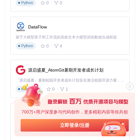
0
0
Python
DataFlow
基于大模型算子和工作流的高效文本大模型训练数据合成框架
0
4
Python
源启盛夏_AtomGit暑期开发者成长计划
「源启盛夏」暑期校园开发者成长计划旨在激活校园开源力量，通过积分激励、认证扶持、资源倾斜等形式，引导高校组织和开发者完成「入驻 — 建项目 — 做贡献 — 获认证 — 得资源」的完整闭环。无论你是想带领社团入驻平台的组织者，还是希望用代码贡献证明自己的开发者，都能在这里找到属于你的成长路径。
0
1
Markdown
700万+用户深度参与代码创作，更多精彩内容等你共创
py-xiaozhi
基于Python的Xiaozhi AI，适用于想要完整Xiaozhi体验而无需拥有专用硬件的用户。
立即登录/注册
0
1
Python