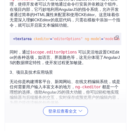
理，使得开发者可以方便地通过命令行安装并依赖这个组件。
在项目内部，它巧妙地利用AngularJS的指令系统，允许开发
者通过简单的HTML属性来配置和使用CKEditor。这意味着你
无需深入理解CKEditor的底层代码，只需在模板中添加一个指
令，就可以开启富文本编辑功能。
<
textarea
ckeditor
=
"editorOptions"
ng-model
=
"modelName"
>
<
同时，通过
$scope.editorOptions
可以灵活地设置CKEdit
or的各种选项，如语言、界面颜色等，这充分体现了AngularJ
S的数据绑定特性，使开发过程更加敏捷。
3、项目及技术应用场景
无论你是构建博客平台、新闻网站、在线文档编辑系统，或是
任何需要用户输入丰富文本的地方，
ng-ckeditor
都是一个
理想的选择。借助AngularJS的强大功能，你可以轻松地实现
编辑器与后端服务的交互，实时保存或预览用户的编辑内容，
为用户提供流畅的创作体验。
登录后查看全文
4、项目特点
易用性
：通过AngularJS的指令系统，集成CKEditor只需一
行HTML代码，大大简化了开发流程。
灵活性
：通过
ngModel
双向数据绑定，以及
editorOption