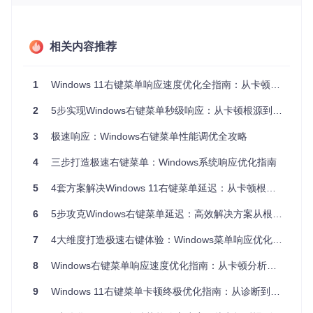
型
级
持续性
每次右键都有明
扩展程序过多或
高
延迟
显延迟（>1秒）
关键扩展性能差
相关内容推荐
间歇性
延迟时有时无，
后台服务冲突或
中
延迟
无明显规律
资源占用波动
1
Windows 11右键菜单响应速度优化全指南：从卡顿到秒开的系统调校方案
文件类
特定类型文件右
文件预览处理或
型相关
中高
2
5步实现Windows右键菜单秒级响应：从卡顿根源到终极优化指南
键延迟明显
特定扩展问题
延迟
3
极速响应：Windows右键菜单性能调优全攻略
位置相
特定目录或网络
网络连接或文件
中
关延迟
位置延迟明显
系统问题
4
三步打造极速右键菜单：Windows系统响应优化指南
1.2 系统资源占用检查
5
4套方案解决Windows 11右键菜单延迟：从卡顿根源到长效优化的系统加速指南
右键菜单加载过程中，系统资源的占用情况是判断延迟原因的
重要依据。通过任务管理器，我们可以监控关键资源指标：
6
5步攻克Windows右键菜单延迟：高效解决方案从根源优化到长效维护
打开任务管理器（Ctrl+Shift+Esc），切换到"性能"标签页
7
4大维度打造极速右键体验：Windows菜单响应优化终极指南
观察CPU、内存、磁盘和网络的实时占用情况
右键点击文件，同时密切关注资源变化
8
Windows右键菜单响应速度优化指南：从卡顿分析到系统级解决方案
记录延迟发生时哪些资源出现峰值占用
9
Windows 11右键菜单卡顿终极优化指南：从诊断到根治的系统级解决方案
关键判断指标
：