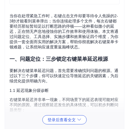
当你在处理紧急工作时，右键点击文件却要等待令人焦躁的2-
3秒才能看到菜单弹出；当你连续处理多个文件，每次右键都
要经历那短暂却足以打断思路的停顿——这种看似微小的延
迟，正在悄无声息地侵蚀你的工作效率和使用体验。本文将通
过问题定位、工具选择、实施步骤和效果验证四个维度，为你
提供一套全面而实用的解决方案，帮助你彻底解决右键菜单卡
顿难题，让系统响应速度重返巅峰状态。
一、问题定位：三步锁定右键菜单延迟根源
要解决右键菜单延迟问题，首先需要准确找到问题的根源。通
过以下三个步骤，你可以快速定位导致延迟的关键因素，为后
续优化提供明确方向。
1.1 延迟现象分级诊断
右键菜单延迟并非单一现象，不同场景下的延迟表现可能对应
不同的原因。通过观察延迟发生的具体情况，可以初步判断问
题类型：
登录后查看全文
诊断
延迟类
特征描述
可能原因
优先