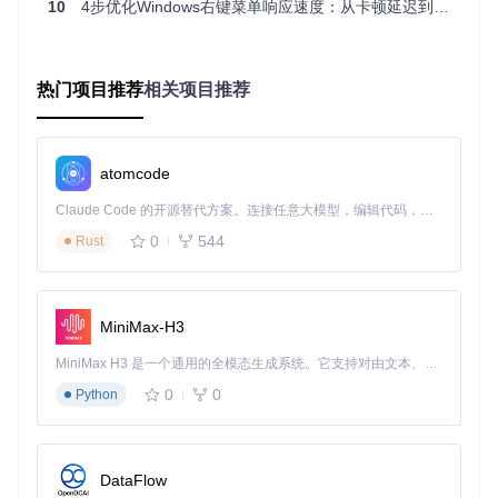
10
4步优化Windows右键菜单响应速度：从卡顿延迟到即时响应的全面解决方案
CPU占用峰值超过80%：可能存在计算密集型扩展
磁盘活动持续时间长：可能是机械硬盘或文件系统问题
内存占用突增：可能是扩展程序内存泄漏或加载过多资源
1.3 扩展加载时间分析
热门项目推荐
相关项目推荐
右键菜单的加载速度很大程度上取决于所安装的Shell扩展数量
和质量。通过系统内置工具，我们可以分析各个扩展的加载时
间：
atomcode
打开"运行"对话框（Win+R），输入
regedit
并回车
Claude Code 的开源替代方案。连接任意大模型，编辑代码，运行命令，自动验证 — 全自动执行。用 Rust 构建，极致性能。 ｜ An open-source alternative to Claude Code. Connect any LLM, edit code, run commands, and verify changes — autonomously. Built in Rust for speed. Get Started
导航至
HKEY_CLASSES_ROOT\*\shellex\ContextMenu
0
544
Handlers
Rust
记录所有子项名称，这些是注册的右键菜单扩展
使用性能监测工具（如Process Monitor）跟踪各扩展的加
载时间
MiniMax-H3
💡 提示：扩展数量超过12个时，菜单加载时间通常会显著
MiniMax H3 是一个通用的全模态生成系统。它支持对由文本、图像、视频和音频组成的多模态上下文进行统一理解，并能生成分辨率高达 2K、时长可达 15 秒的带原生立体声音频的视频。得益于面向任务泛化的系统设计，H3 在预训练阶段就已具备广泛的多模态上下文理解与生成能力，能够出色地执行复杂的多模态指令。
增加。重点关注那些加载时间超过100ms的扩展。
0
0
Python
二、工具选择：高效优化工具对比与应用指南
解决右键菜单延迟问题，选择合适的工具至关重要。以下是三
类常用工具的详细对比和选择建议，帮助你根据自身情况做出
DataFlow