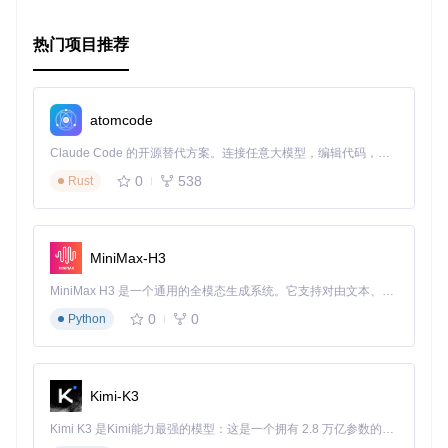
向更加有序的数字生活吧！
热门项目推荐
atomcode
Claude Code 的开源替代方案。连接任意大模型，编辑代码，运行命令，自动验证 — 全自动执行。用 Rust 构建，极致性能。 ｜ An open-source alternative to Claude Code. Connect any LLM, edit code, run commands, and verify changes — autonomously. Built in Rust for speed. Get Started
0
538
Rust
MiniMax-H3
MiniMax H3 是一个通用的全模态生成系统。它支持对由文本、图像、视频和音频组成的多模态上下文进行统一理解，并能生成分辨率高达 2K、时长可达 15 秒的带原生立体声音频的视频。得益于面向任务泛化的系统设计，H3 在预训练阶段就已具备广泛的多模态上下文理解与生成能力，能够出色地执行复杂的多模态指令。
0
0
Python
Kimi-K3
Kimi K3 是Kimi能力最强的模型：这是一个拥有 2.8 万亿参数的混合专家（MoE）模型，具备原生视觉理解能力，并支持 100 万 token 的上下文窗口。