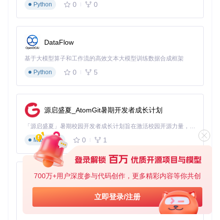
0
0
Python
DataFlow
基于大模型算子和工作流的高效文本大模型训练数据合成框架
0
5
Python
源启盛夏_AtomGit暑期开发者成长计划
「源启盛夏」暑期校园开发者成长计划旨在激活校园开源力量，通过积分激励、认证扶持、资源倾斜等形式，引导高校组织和开发者完成「入驻 — 建项目 — 做贡献 — 获认证 — 得资源」的完整闭环。无论你是想带领社团入驻平台的组织者，还是希望用代码贡献证明自己的开发者，都能在这里找到属于你的成长路径。
0
1
Markdown
700万+用户深度参与代码创作，更多精彩内容等你共创
py-xiaozhi
基于Python的Xiaozhi AI，适用于想要完整Xiaozhi体验而无需拥有专用硬件的用户。
立即登录/注册
0
1
Python