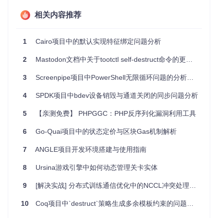
相关内容推荐
智能化管理
：通过自定义标签轻松控制文件生命周期。
高度集成
：无缝融入macOS操作系统，利用现有标签功
能。
1
Cairo项目中的默认实现特征绑定问题分析
安全性保障
：自动化删除，减少人工误删或遗忘的风险。
灵活定制
：支持多种时间周期，满足不同场景下的需求。
2
Mastodon文档中关于tootctl self-destruct命令的更新说明
简易安装使用
：提供简单命令行接口，快速部署和运行。
快速入门
3
Screenpipe项目中PowerShell无限循环问题的分析与解决
安装非常便捷，只需一行Git克隆命令加上简单的安装指令即
4
SPDK项目中bdev设备销毁与通道关闭的同步问题分析
可。随后，通过直观的标签系统，你的文件就拥有了自毁定时
器。维护一个清爽的工作与生活环境，从未如此简单！
5
【亲测免费】 PHPGGC：PHP反序列化漏洞利用工具
git clone git@github.com:tdlm/mac-os-self-destruct.git

6
Go-Quai项目中的状态定价与区块Gas机制解析
7
ANGLE项目开发环境搭建与使用指南
在享受macOS Self Destruct带来的便利时，请记得，所有权
8
Ursina游戏引擎中如何动态管理关卡实体
力都有其责任——使用这款强大的工具意味着对自己的数据负
责，确保不会意外丢失重要信息。
9
[解决实战] 分布式训练通信优化中的NCCL冲突处理技术方案
总之，macOS Self Destruct为追求高效和安全的macOS用户
提供了全新的文件管理思路。无论是为了提升工作效率，还是
10
Coq项目中`destruct`策略生成多余模板约束的问题分析
增强数据隐私保护，它都值得你一试。开启你的自毁模式，迈