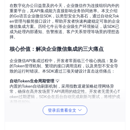
在数字化办公日益普及的今天，企业微信作为连接组织内外的
重要平台，其API集成能力直接影响业务协同效率。本文介绍
的Go语言企业微信SDK，以类型安全为基石，通过自动化Tok
en管理与极简接口设计，帮助开发者快速构建稳定可靠的企业
微信集成方案。历经七牛云等企业级生产环境验证，该SDK已
成为处理内部通知、告警推送、客户关系管理等场景的理想选
择。
核心价值：解决企业微信集成的三大痛点
企业微信API集成过程中，开发者常面临三个核心挑战：复杂
的Token管理机制、繁琐的接口调用流程，以及类型不安全导
致的运行时错误。本SDK通过三项关键设计直击这些痛点：
自动Token生命周期管理
💡
内置的Token自动刷新机制，采用指数退避策略处理网络异
常，确保在高并发场景下API调用的稳定性。开发者无需关心T
oken过期逻辑，SDK会在后台自动完成刷新与重试，将维护成
本降低80%。
登录后查看全文
类型安全的接口抽象
🛡️
通过精心设计的结构体与接口，将企业微信原始API的松散参
数转化为强类型方法。所有接口调用均在编译期进行类型检
查，避免因参数错误导致的运行时异常，使代码质量提升40%