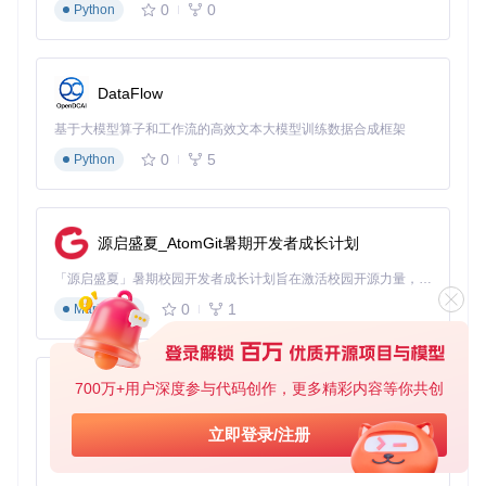
0
0
Python
解决方案
：利用SDK的消息推送模块，实现企业微信应用内通
知、群聊通知与个人通知的精准送达。支持文本、图片、文
件、markdown等多种格式，满足不同场景的信息传递需求。
DataFlow
实施效果
：某互联网公司通过集成SDK，将系统告警的响应时
间从平均45分钟缩短至5分钟，关键业务异常的处理效率提升8
基于大模型算子和工作流的高效文本大模型训练数据合成框架
倍。
0
5
Python
客户关系管理集成方案
业务痛点
：销售团队客户信息分散在个人微信中，客户资源归
属不清晰，离职员工带走客户资源。
源启盛夏_AtomGit暑期开发者成长计划
解决方案
：通过客户联系API模块，将客户信息同步至企业CR
M系统。当销售添加外部联系人时，自动触发客户信息建档流
「源启盛夏」暑期校园开发者成长计划旨在激活校园开源力量，通过积分激励、认证扶持、资源倾斜等形式，引导高校组织和开发者完成「入驻 — 建项目 — 做贡献 — 获认证 — 得资源」的完整闭环。无论你是想带领社团入驻平台的组织者，还是希望用代码贡献证明自己的开发者，都能在这里找到属于你的成长路径。
程，实现客户资源的企业化管理。
0
1
Markdown
实施效果
：某教育机构应用该方案后，客户信息完整率提升至
95%，客户流失率降低40%，新员工上手速度加快50%。
700万+用户深度参与代码创作，更多精彩内容等你共创
办公自动化流程对接方案
py-xiaozhi
业务痛点
：传统审批流程依赖纸质单据，流转效率低，统计困
基于Python的Xiaozhi AI，适用于想要完整Xiaozhi体验而无需拥有专用硬件的用户。
立即登录/注册
难。
0
1
Python
解决方案
：利用SDK的OA模块，将企业内部审批流程与企业