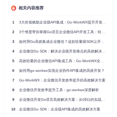
以上。
相关内容推荐
零配置快速启动
🚀
创新的两步构造模式，只需企业ID与应用密钥即可完成初始
化。默认配置已针对生产环境优化，开发者可直接使用，平均
1
3大价值赋能企业级API集成：Go-WorkWX提升开发效率新方案
集成时间从传统方案的2天缩短至2小时。
2
3个维度带你掌握Go语言企业微信API开发工具：轻量级企业集成方案实践指南
技术亮点：重新定义企业微信SDK的技术标准
3
如何用Go高效集成企业微信？这款轻量级SDK让开发效率提升300%
灵活的HTTP客户端适配方案
4
企业微信Go SDK：解决企业级开发痛点的高效解决方案
SDK提供自定义HTTP客户端的能力，支持设置超时时间、代
5
高效轻量的企业微信API集成工具：Go-WorkWX全解析
理配置与TLS参数。这一设计使SDK能够无缝集成到各类网络
环境中，无论是需要通过公司网关访问的内网部署，还是要求
严格安全配置的金融级应用，都能找到合适的适配方案。
6
如何用go-workwx实现企业协作API集成的高效开发？
7
Go-WorkWX：企业微信开发效率提升的高效解决方案
// 示例：配置自定义HTTP客户端
client := workwx.NewClient(

8
企业微信开发效率提升工具：go-workwx深度解析
    workwx.WithCorpID(
"your_corp_id"
),

    workwx.WithAgentID(
1000001
),

9
企业微信开发Go语言高效解决方案：从0到1的实战指南
    workwx.WithAppSecret(
"your_app_secret"
),

    workwx.WithHTTPClient(&http.Client{

10
企业微信Go SDK：企业级API集成的高效解决方案
        Timeout: 
30
 * time.Second,

        Transport: &http.Transport{
