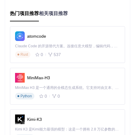
            Proxy: http.ProxyFromEnvironment,

        },

热门项目推荐
相关项目推荐
    }),

智能错误处理机制
atomcode
不同于传统SDK简单返回错误码的做法，本SDK将错误类型细
分为网络错误、认证错误、业务错误等类别，并提供详细的错
Claude Code 的开源替代方案。连接任意大模型，编辑代码，运行命令，自动验证 — 全自动执行。用 Rust 构建，极致性能。 ｜ An open-source alternative to Claude Code. Connect any LLM, edit code, run commands, and verify changes — autonomously. Built in Rust for speed. Get Started
误描述与解决方案建议。开发者可通过类型断言快速定位问题
0
537
根源，大幅提升调试效率。
Rust
模块化API设计
采用领域驱动的模块化设计，将企业微信功能划分为消息推
MiniMax-H3
送、部门管理、用户管理、客户联系等独立模块。每个模块提
供清晰的接口边界，既保证了功能完整性，又避免了单体SDK
MiniMax H3 是一个通用的全模态生成系统。它支持对由文本、图像、视频和音频组成的多模态上下文进行统一理解，并能生成分辨率高达 2K、时长可达 15 秒的带原生立体声音频的视频。得益于面向任务泛化的系统设计，H3 在预训练阶段就已具备广泛的多模态上下文理解与生成能力，能够出色地执行复杂的多模态指令。
的臃肿问题。
0
0
Python
场景实践：四大核心业务场景解决方案
企业通知自动化方案
Kimi-K3
业务痛点
：传统邮件通知打开率低，重要信息易被忽略；短信
Kimi K3 是Kimi能力最强的模型：这是一个拥有 2.8 万亿参数的混合专家（MoE）模型，具备原生视觉理解能力，并支持 100 万 token 的上下文窗口。
通知成本高且无法携带富媒体内容。