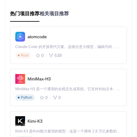
核心数据表包括：
热门项目推荐
相关项目推荐
province
：省级行政区数据
city
：地级行政区数据
district
：县级行政区数据
atomcode
town
：乡镇级行政区数据
village
：村级行政区数据
Claude Code 的开源替代方案。连接任意大模型，编辑代码，运行命令，自动验证 — 全自动执行。用 Rust 构建，极致性能。 ｜ An open-source alternative to Claude Code. Connect any LLM, edit code, run commands, and verify changes — autonomously. Built in Rust for speed. Get Started
构建数据导出流水线：从数据提取到格式转换
0
538
Rust
项目提供多语言导出工具链，核心逻辑位于
lib/export.js
模块，支持JSON、CSV等多种格式输出。以下是使用Python
实现的自定义CSV导出流程：
MiniMax-H3
import
MiniMax H3 是一个通用的全模态生成系统。它支持对由文本、图像、视频和音频组成的多模态上下文进行统一理解，并能生成分辨率高达 2K、时长可达 15 秒的带原生立体声音频的视频。得益于面向任务泛化的系统设计，H3 在预训练阶段就已具备广泛的多模态上下文理解与生成能力，能够出色地执行复杂的多模态指令。
import
0
0
Python
from
 pathlib 
import
 Path

def
export_custom_csv
(
db_path, query, output_file, encodi
"""

    自定义导出CSV数据

Kimi-K3
    参数:

Kimi K3 是Kimi能力最强的模型：这是一个拥有 2.8 万亿参数的混合专家（MoE）模型，具备原生视觉理解能力，并支持 100 万 token 的上下文窗口。
        db_path: SQLite数据库路径
