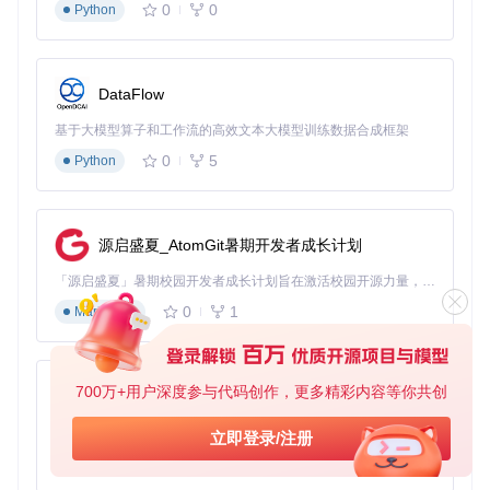
0
0
Python
        query: 自定义SQL查询语句

        output_file: 输出CSV文件路径

        encoding: 文件编码，默认为utf-8

    """
DataFlow
# 创建输出目录
    output_dir = Path(output_file).parent

基于大模型算子和工作流的高效文本大模型训练数据合成框架
    output_dir.mkdir(parents=
True
, exist_ok=
True
)

0
5
Python
# 执行查询并导出
with
 sqlite3.connect(db_path) 
as
 conn:

        cursor = conn.cursor()

        cursor.execute(query)

源启盛夏_AtomGit暑期开发者成长计划
# 获取列名
「源启盛夏」暑期校园开发者成长计划旨在激活校园开源力量，通过积分激励、认证扶持、资源倾斜等形式，引导高校组织和开发者完成「入驻 — 建项目 — 做贡献 — 获认证 — 得资源」的完整闭环。无论你是想带领社团入驻平台的组织者，还是希望用代码贡献证明自己的开发者，都能在这里找到属于你的成长路径。
        columns = [desc[
0
] 
for
 desc 
in
 cursor.description]
0
1
Markdown
# 写入CSV文件
with
open
(output_file, 
'w'
, newline=
''
, encoding=
            writer = csv.writer(f)

700万+用户深度参与代码创作，更多精彩内容等你共创
            writer.writerow(columns)  
# 写入表头
py-xiaozhi
            writer.writerows(cursor.fetchall())  
# 写入数
基于Python的Xiaozhi AI，适用于想要完整Xiaozhi体验而无需拥有专用硬件的用户。
立即登录/注册
print
(
f"成功导出数据至: 
{output_file}
"
)

0
1
Python
print
(
f"导出记录数: 
{cursor.rowcount}
"
)
