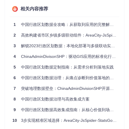
# 使用Python探索数据库结构
import
 sqlite3

相关内容推荐
def
explore_database_structure
(
db_path
):

"""探索行政区划数据库表结构"""
1
中国行政区划数据全攻略：从获取到应用的完整解决方案
    conn = sqlite3.connect(db_path)

    cursor = conn.cursor()

2
高效构建省市区乡镇多级联动组件：AreaCity-JsSpider-StatsGov全流程解决方案
# 获取所有表名
3
解锁2023行政区划数据：本地化部署与多级联动实战指南
    cursor.execute(
"SELECT name FROM sqlite_master WHERE 
    tables = cursor.fetchall()

4
ChinaAdminDivisonSHP：驱动GIS应用的标准化行政区划数据解决方案
    structure = {}

5
中国行政区划数据定制指南：从需求分析到落地实践
for
 table 
in
 tables:

        table_name = table[
0
]

6
中国行政区划数据治理：从痛点诊断到价值落地的全流程解决方案
        cursor.execute(
f"PRAGMA table_info(
{table_name}
);
        columns = cursor.fetchall()

7
突破地理数据壁垒：ChinaAdminDivisionSHP开源解决方案的革新实践
        structure[table_name] = [col[
1
] 
for
 col 
in
 columns
8
中国行政区划数据治理与高效集成方案
    conn.close()

return
 structure

9
中国行政区划数据高效集成指南：从核心价值到场景化方案
# 探索数据库结构（实际使用时需确保dist/data.sqlite已存在）
10
3步实现精准区域选择：AreaCity-JsSpider-StatsGov行政区划数据多级联动全攻略
# db_structure = explore_database_structure('./dist/data.
# print("数据库表结构:", db_structure)