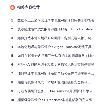
Translate引擎，支持数十种语言互译。与其他同类解决方案相
比，它具有部署简单、资源占用相对较低、社区活跃等特点。
相关内容推荐
无论是个人用户、企业团队还是开发者，都能根据自身需求灵
活配置，实现从简单的个人翻译工具到企业级翻译API的转
变。
1
数据不上云如何实现？本地化AI翻译的完整落地指南
2
从零搭建隐私优先的开源翻译服务：LibreTranslate全攻略
场景化部署：不同用户的最优搭建方案
3
如何打造本地AI翻译安全屏障？告别云端依赖，实现数据自由掌控
个人用户：3步完成轻量级翻译服务搭建
对于个人用户而言，追求的是简单、快速地拥有一个可用的翻
4
本地化翻译与隐私保护：Argos Translate离线工具全攻略
译服务。LibreTranslate提供了pip一键安装的方式，让搭建过
程变得异常轻松。
5
如何在10分钟内搭建完全私有的本地翻译服务：LibreTranslate全攻略
🔧
操作步骤
：
6
本地化AI翻译系统全攻略：从隐私风险到零信任部署
打开终端，执行
pip install libretranslate
命令，
7
如何构建本地化AI翻译系统？隐私保护与部署效率的双重价值解析
通过Python包管理工具快速安装LibreTranslate。
安装完成后，在终端输入
libretranslate
并回车，服务
8
颠覆传统翻译模式：本地AI驱动的隐私安全翻译工具全攻略
将自动启动，默认运行在 http://localhost:5000。
9
打造专属翻译服务：LibreTranslate开源翻译引擎自托管全攻略
打开浏览器，访问该地址即可使用简洁的Web界面进行翻
译操作。
10
颠覆级隐私保护：RTranslator本地化部署的完全离线翻译革命
这种方式无需复杂的配置，几分钟内就能完成从安装到使用的