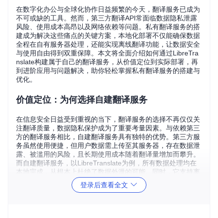
在数字化办公与全球化协作日益频繁的今天，翻译服务已成为
不可或缺的工具。然而，第三方翻译API常面临数据隐私泄露
风险、使用成本高昂以及网络依赖等问题。私有翻译服务的搭
建成为解决这些痛点的关键方案，本地化部署不仅能确保数据
全程在自有服务器处理，还能实现离线翻译功能，让数据安全
与使用自由得到双重保障。本文将全面介绍如何通过LibreTra
nslate构建属于自己的翻译服务，从价值定位到实际部署，再
到进阶应用与问题解决，助你轻松掌握私有翻译服务的搭建与
优化。
价值定位：为何选择自建翻译服务
在信息安全日益受到重视的当下，翻译服务的选择不再仅仅关
注翻译质量，数据隐私保护成为了重要考量因素。与依赖第三
方的翻译服务相比，自建翻译服务具有独特的优势。第三方服
务虽然使用便捷，但用户数据需上传至其服务器，存在数据泄
露、被滥用的风险，且长期使用成本随着翻译量增加而攀升。
而自建翻译服务，以LibreTranslate为例，所有数据处理均在
本地完成，从根本上杜绝了数据外泄的可能。同时，它支持离
线工作，在没有网络连接的环境下依然能提供稳定的翻译服
登录后查看全文
务，这对于网络条件不稳定或有严格网络隔离要求的场景尤为
重要。
LibreTranslate作为一款开源免费的机器翻译API，基于Argos