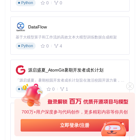
中，源码安装方式能满足这种需求。
0
0
Python
🔧
操作步骤
：
克隆项目代码：
git clone https://gitcode.com/Gi
DataFlow
tHub_Trending/li/LibreTranslate
。
进入项目目录：
cd LibreTranslate
。
基于大模型算子和工作流的高效文本大模型训练数据合成框架
执行
pip install -e .
命令，以可编辑模式安装项目依
0
4
Python
赖，便于后续修改代码。
运行
python main.py
启动服务。
通过源码安装，开发者可以自由修改LibreTranslate的代码，
添加新功能、优化翻译性能或集成到自己的应用架构中，实现
源启盛夏_AtomGit暑期开发者成长计划
更灵活的定制化开发。
「源启盛夏」暑期校园开发者成长计划旨在激活校园开源力量，通过积分激励、认证扶持、资源倾斜等形式，引导高校组织和开发者完成「入驻 — 建项目 — 做贡献 — 获认证 — 得资源」的完整闭环。无论你是想带领社团入驻平台的组织者，还是希望用代码贡献证明自己的开发者，都能在这里找到属于你的成长路径。
进阶应用：功能模块与性能优化
0
1
Markdown
需求导向的核心功能配置
LibreTranslate提供了丰富的配置选项，用户可以根据实际需
700万+用户深度参与代码创作，更多精彩内容等你共创
py-xiaozhi
求进行灵活设置，以满足不同场景下的功能需求。
基于Python的Xiaozhi AI，适用于想要完整Xiaozhi体验而无需拥有专用硬件的用户。
立即登录/注册
💡
提示
：以下配置可通过命令行参数或环境变量进行设置，环
0
1
境变量配置更适合生产环境，便于管理和自动化部署。
Python