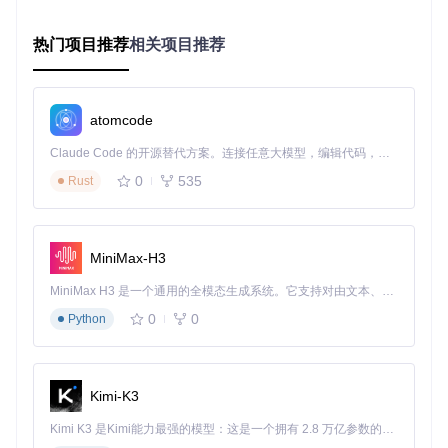
全过程，非常适合个人日常翻译需求。
企业用户：Docker容器化部署保障稳定与安全
热门项目推荐
相关项目推荐
企业级应用对服务的稳定性、可维护性和安全性有更高要求。
Docker容器化部署能够提供一致的运行环境，便于版本管理和
服务扩展，是企业部署LibreTranslate的理想选择。
atomcode
🔧
操作步骤
：
Claude Code 的开源替代方案。连接任意大模型，编辑代码，运行命令，自动验证 — 全自动执行。用 Rust 构建，极致性能。 ｜ An open-source alternative to Claude Code. Connect any LLM, edit code, run commands, and verify changes — autonomously. Built in Rust for speed. Get Started
首先，确保服务器已安装Docker和Docker Compose。
0
535
Rust
克隆项目代码：
git clone https://gitcode.com/Gi
tHub_Trending/li/LibreTranslate
。
进入项目目录：
cd LibreTranslate
。
使用Docker Compose启动服务：
docker-compose up
MiniMax-H3
-d
。
MiniMax H3 是一个通用的全模态生成系统。它支持对由文本、图像、视频和音频组成的多模态上下文进行统一理解，并能生成分辨率高达 2K、时长可达 15 秒的带原生立体声音频的视频。得益于面向任务泛化的系统设计，H3 在预训练阶段就已具备广泛的多模态上下文理解与生成能力，能够出色地执行复杂的多模态指令。
Docker Compose会根据配置文件自动拉取镜像、创建容器并
0
0
Python
启动服务，整个过程自动化程度高，减少了人工操作可能带来
的错误。企业还可以根据实际需求，通过修改Docker Compos
e配置文件来调整服务端口、资源分配等参数。
Kimi-K3
开发者：源码安装实现深度定制与二次开发
开发者往往需要对翻译服务进行深度定制或集成到自己的应用
Kimi K3 是Kimi能力最强的模型：这是一个拥有 2.8 万亿参数的混合专家（MoE）模型，具备原生视觉理解能力，并支持 100 万 token 的上下文窗口。