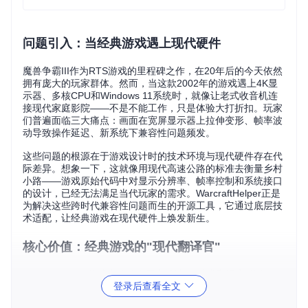
问题引入：当经典游戏遇上现代硬件
魔兽争霸III作为RTS游戏的里程碑之作，在20年后的今天依然
拥有庞大的玩家群体。然而，当这款2002年的游戏遇上4K显
示器、多核CPU和Windows 11系统时，就像让老式收音机连
接现代家庭影院——不是不能工作，只是体验大打折扣。玩家
们普遍面临三大痛点：画面在宽屏显示器上拉伸变形、帧率波
动导致操作延迟、新系统下兼容性问题频发。
这些问题的根源在于游戏设计时的技术环境与现代硬件存在代
际差异。想象一下，这就像用现代高速公路的标准去衡量乡村
小路——游戏原始代码中对显示分辨率、帧率控制和系统接口
的设计，已经无法满足当代玩家的需求。WarcraftHelper正是
为解决这些跨时代兼容性问题而生的开源工具，它通过底层技
术适配，让经典游戏在现代硬件上焕发新生。
核心价值：经典游戏的"现代翻译官"
WarcraftHelper的核心价值在于它扮演了"技术翻译官"的角
登录后查看全文
色，在不修改游戏原始代码的前提下，构建了一座连接经典游
戏与现代系统的桥梁。其三大核心能力值得关注：