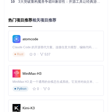
10
3大突破重构魔兽争霸III兼容性：开源工具让经典游戏焕发新生
控制
限制
配置设备
显血
在单位头顶显示生命值
所有对战和RPG场景
功能
热门项目推荐
相关项目推荐
窗口
解决窗口模式下的卡顿
多任务操作时的窗口
修复
问题
化游戏
地图
解除地图大小限制
大型自定义地图加载
解锁
atomcode
Claude Code 的开源替代方案。连接任意大模型，编辑代码，运行命令，自动验证 — 全自动执行。用 Rust 构建，极致性能。 ｜ An open-source alternative to Claude Code. Connect any LLM, edit code, run commands, and verify changes — autonomously. Built in Rust for speed. Get Started
实施指南：四步决策流程定制你的优化方案
0
537
Rust
第一步：系统环境评估
在开始优化前，先完成以下检查清单：
MiniMax-H3
确认魔兽争霸III版本（支持1.20e/1.24e/1.26a/1.27a/b）
记录显示器分辨率和刷新率
MiniMax H3 是一个通用的全模态生成系统。它支持对由文本、图像、视频和音频组成的多模态上下文进行统一理解，并能生成分辨率高达 2K、时长可达 15 秒的带原生立体声音频的视频。得益于面向任务泛化的系统设计，H3 在预训练阶段就已具备广泛的多模态上下文理解与生成能力，能够出色地执行复杂的多模态指令。
检查操作系统版本（Windows 10/11最佳）
0
0
Python
评估电脑硬件配置水平（低端/中端/高端）
第二步：安装方式选择
根据你的技术背景和需求选择合适的安装路径：
Kimi-K3