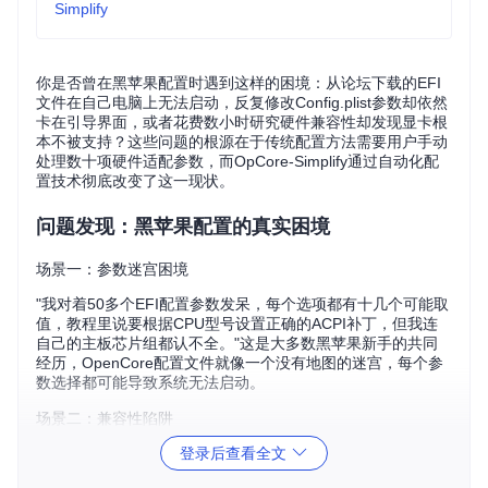
Simplify
你是否曾在黑苹果配置时遇到这样的困境：从论坛下载的EFI
文件在自己电脑上无法启动，反复修改Config.plist参数却依然
卡在引导界面，或者花费数小时研究硬件兼容性却发现显卡根
本不被支持？这些问题的根源在于传统配置方法需要用户手动
处理数十项硬件适配参数，而OpCore-Simplify通过自动化配
置技术彻底改变了这一现状。
问题发现：黑苹果配置的真实困境
场景一：参数迷宫困境
"我对着50多个EFI配置参数发呆，每个选项都有十几个可能取
值，教程里说要根据CPU型号设置正确的ACPI补丁，但我连
自己的主板芯片组都认不全。"这是大多数黑苹果新手的共同
经历，OpenCore配置文件就像一个没有地图的迷宫，每个参
数选择都可能导致系统无法启动。
场景二：兼容性陷阱
登录后查看全文
一位用户兴奋地尝试安装最新的macOS Tahoe 26，却忽略了
自己的NVIDIA显卡早已不在支持列表中。当他花费3小时准备