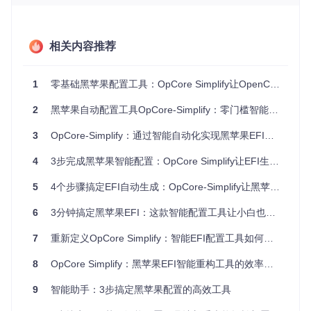
好安装盘后，面对的却是启动时的禁止符号，这种"努力方向
错误"的情况在黑苹果配置中极为常见。
场景三：驱动匹配难题
相关内容推荐
"我按照教程下载了所有推荐的Kext驱动，把它们都放进EFI/O
C/Kexts文件夹，结果系统虽然能启动，但声卡和Wi-Fi完全无
1
零基础黑苹果配置工具：OpCore Simplify让OpenCore安装像搭积木一样简单
法工作。"驱动版本不匹配、依赖关系缺失、配置不正确，这
些问题即使对有经验的用户也颇具挑战。
2
黑苹果自动配置工具OpCore-Simplify：零门槛智能部署完全指南
OpCore-Simplify的欢迎页面清晰展示了四步式操作流程，新
3
OpCore-Simplify：通过智能自动化实现黑苹果EFI构建的全流程解决方案
用户可以快速了解配置的整体路径，减少操作焦虑
4
3步完成黑苹果智能配置：OpCore Simplify让EFI生成不再复杂
价值主张：与传统工具的三大差异
5
4个步骤搞定EFI自动生成：OpCore-Simplify让黑苹果新手告别配置烦恼
1. 硬件特征智能识别
6
3分钟搞定黑苹果EFI：这款智能配置工具让小白也能变专家
不同于传统工具需要用户手动输入硬件信息，OpCore-Simplif
y能自动生成包含CPU代号、芯片组型号、显卡参数的硬件档
7
重新定义OpCore Simplify：智能EFI配置工具如何破解黑苹果部署困境
案，就像给电脑做了一次全面体检，确保后续配置精准匹配实
际硬件。
8
OpCore Simplify：黑苹果EFI智能重构工具的效率革命
2. 动态兼容性分析
9
智能助手：3步搞定黑苹果配置的高效工具
传统工具仅提供静态硬件支持列表，而OpCore-Simplify会根