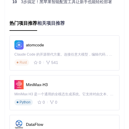
10
3步搞定！黑苹果智能配置工具让新手也能轻松部署
据硬件档案实时分析与各macOS版本的兼容性，不仅告诉
你"是否支持"，还会解释"为什么支持"以及"需要注意什么"，帮
助用户做出明智选择。
热门项目推荐
相关项目推荐
3. 全自动化配置生成
最核心的差异在于，OpCore-Simplify不是提供配置模板让用
户修改，而是基于硬件特征自动生成完整的EFI文件，包括AC
PI补丁、驱动选择、SMBIOS设置等，整个过程无需用户接触
atomcode
任何代码。
Claude Code 的开源替代方案。连接任意大模型，编辑代码，运行命令，自动验证 — 全自动执行。用 Rust 构建，极致性能。 ｜ An open-source alternative to Claude Code. Connect any LLM, edit code, run commands, and verify changes — autonomously. Built in Rust for speed. Get Started
实施路径：四阶段完成黑苹果配置
0
541
Rust
准备阶段：生成硬件档案 ⏳预计5分钟
在Windows系统中运行OpCore-Simplify，点击"Export Hardw
MiniMax-H3
are Report"按钮，工具会自动采集电脑的硬件信息。Linux或
macOS用户需要先在Windows环境生成报告再导入。这个步
MiniMax H3 是一个通用的全模态生成系统。它支持对由文本、图像、视频和音频组成的多模态上下文进行统一理解，并能生成分辨率高达 2K、时长可达 15 秒的带原生立体声音频的视频。得益于面向任务泛化的系统设计，H3 在预训练阶段就已具备广泛的多模态上下文理解与生成能力，能够出色地执行复杂的多模态指令。
骤就像给医生提供病历，确保后续"诊断"准确无误。
0
0
Python
硬件报告页面提供直观的生成和导入选项，绿色状态条清晰显
示报告验证结果，让用户确认硬件信息已正确采集
DataFlow
分析阶段：兼容性智能检测 ⏳预计3分钟