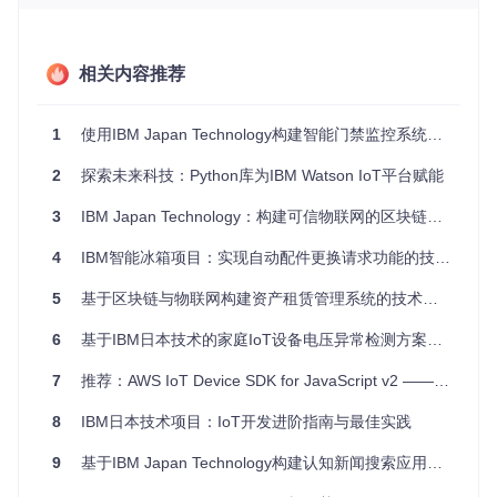
项目及技术应用场景
IBM Watson IoT Platform Javascript SDK广泛应用于各种物
相关内容推荐
联网场景，包括智能家居、智能制造、智能交通、环境监测
等。通过这个SDK，您可以实现以下功能：
1
使用IBM Japan Technology构建智能门禁监控系统的IoT开发教程
实时数据采集：从智能设备收集实时数据并发送至云平台。
设备控制：远程管理和控制联网设备，如调整温度或开启关
2
探索未来科技：Python库为IBM Watson IoT平台赋能
闭灯光。
数据分析：将收集的数据送入IBM Watson进行高级分析，
3
IBM Japan Technology：构建可信物联网的区块链网络实践指南
提取有价值的信息。
警报和通知：当设备状态发生变化时，自动触发警报或通
4
IBM智能冰箱项目：实现自动配件更换请求功能的技术解析
知。
5
基于区块链与物联网构建资产租赁管理系统的技术实践
项目特点
6
基于IBM日本技术的家庭IoT设备电压异常检测方案解析
易用性
：基于Node.js的API设计简洁直观，让开发者快速
7
推荐：AWS IoT Device SDK for JavaScript v2 —— 连接物联网的智能桥梁
上手。
灵活性
：支持应用程序、设备和网关的多种交互模式。
8
IBM日本技术项目：IoT开发进阶指南与最佳实践
安全性
：集成IBM的安全机制，保证物联网通信的安全。
可扩展性
：易于与其他Node.js库和框架结合，方便构建复
9
基于IBM Japan Technology构建认知新闻搜索应用的技术解析
杂的IoT解决方案。