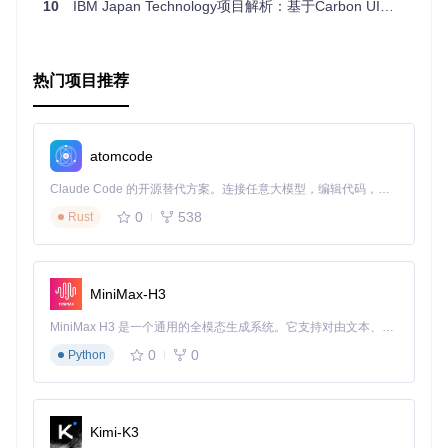
10
强大后盾
IBM Japan Technology项目解析：基于Carbon UI与API缓存服务器的IoT数据可视化方案
：依托IBM Watson IoT Platform，享有全球领先
的云计算和AI技术支持。
总的来说，IBM Watson IoT Platform Javascript SDK是一个
优秀的选择，为开发者提供了构建高效、安全、智能物联网应
热门项目推荐
用的基础。如果您正在寻找一个可靠的工具来连接物理世界与
数字世界，不妨试试这个SDK，探索无限可能！
atomcode
Claude Code 的开源替代方案。连接任意大模型，编辑代码，运行命令，自动验证 — 全自动执行。用 Rust 构建，极致性能。 ｜ An open-source alternative to Claude Code. Connect any LLM, edit code, run commands, and verify changes — autonomously. Built in Rust for speed. Get Started
0
538
Rust
MiniMax-H3
MiniMax H3 是一个通用的全模态生成系统。它支持对由文本、图像、视频和音频组成的多模态上下文进行统一理解，并能生成分辨率高达 2K、时长可达 15 秒的带原生立体声音频的视频。得益于面向任务泛化的系统设计，H3 在预训练阶段就已具备广泛的多模态上下文理解与生成能力，能够出色地执行复杂的多模态指令。
0
0
Python
Kimi-K3