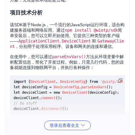
方案，无论是在本地还是云端。
项目技术分析
该SDK基于Node.js，一个流行的JavaScript运行环境，适合构
建服务器端和网络应用。通过
npm install @wiotp/sdk
简
单安装后，您可以立即开始使用。它提供三种类型的客户端
——
ApplicationClient
,
DeviceClient
和
GatewayClie
nt
，分别用于处理应用程序、设备和网关的连接和通信。
在使用中，您可以通过
parseEnvVars()
方法从环境变量中解
析配置信息，简化了开发过程。例如，只需几行代码，您的设
备就能连接到物联网平台，并执行各种操作：
import
 {
DeviceClient
, 
DeviceConfig
} 
from
'@wiotp/sdk'
let
 deviceConfig = 
DeviceConfig
.
parseEnvVars
let
 deviceClient = 
new
DeviceClient
(deviceConfig);

deviceClient.
connect
// Do stuff
deviceClient.
disconnect
此外，SDK还支持持续集成(CI)和测试覆盖率报告，确保了代
登录后查看全文
码的质量和稳定性。