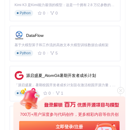
Kimi K3 是Kimi能力最强的模型：这是一个拥有 2.8 万亿参数的混合专家（MoE）模型，具备原生视觉理解能力，并支持 100 万 token 的上下文窗口。
0
0
Python
DataFlow
基于大模型算子和工作流的高效文本大模型训练数据合成框架
0
5
Python
源启盛夏_AtomGit暑期开发者成长计划
「源启盛夏」暑期校园开发者成长计划旨在激活校园开源力量，通过积分激励、认证扶持、资源倾斜等形式，引导高校组织和开发者完成「入驻 — 建项目 — 做贡献 — 获认证 — 得资源」的完整闭环。无论你是想带领社团入驻平台的组织者，还是希望用代码贡献证明自己的开发者，都能在这里找到属于你的成长路径。
0
1
Markdown
700万+用户深度参与代码创作，更多精彩内容等你共创
py-xiaozhi
基于Python的Xiaozhi AI，适用于想要完整Xiaozhi体验而无需拥有专用硬件的用户。
立即登录/注册