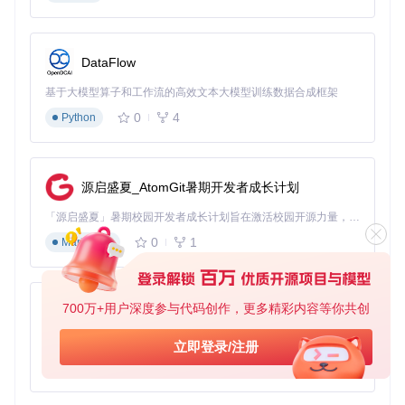
每日收盘后的多资产批量分析
投资组合的定期风险评估
策略回测中的信号生成环节
DataFlow
操作要点：
基于大模型算子和工作流的高效文本大模型训练数据合成框架
0
4
Python
输入文件需包含标准OHLCV格式数据
可通过
--help
参数查看所有配置选项
输出结果包含预测价格和置信区间
源启盛夏_AtomGit暑期开发者成长计划
2. Kronos如何突破传统分析的技术瓶颈？
「源启盛夏」暑期校园开发者成长计划旨在激活校园开源力量，通过积分激励、认证扶持、资源倾斜等形式，引导高校组织和开发者完成「入驻 — 建项目 — 做贡献 — 获认证 — 得资源」的完整闭环。无论你是想带领社团入驻平台的组织者，还是希望用代码贡献证明自己的开发者，都能在这里找到属于你的成长路径。
传统金融分析与AI分析的核心差异在于处理复杂数据的能力。
0
1
Markdown
Kronos创新性地采用两阶段处理架构，完美融合金融市场特性
与现代AI技术，解决了传统分析方法在处理高维度时间序列数
据时的局限性。
700万+用户深度参与代码创作，更多精彩内容等你共创
py-xiaozhi
基于Python的Xiaozhi AI，适用于想要完整Xiaozhi体验而无需拥有专用硬件的用户。
立即登录/注册
2.1 核心技术突破：K线分词与自回归预测
0
1
Python
Kronos的技术优势体现在其独特的K线分词（K-line Tokenizati