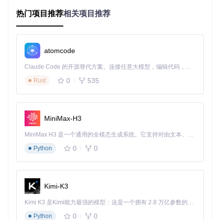
# 2. 安装依赖包（建议使用Python 3.8+虚拟环境）
热门项目推荐
相关项目推荐
pip install -r requirements.txt

# 3. 启动Web可视化界面
cd
atomcode
启动成功后，访问 http://localhost:7070 即可看到直观的操作
Claude Code 的开源替代方案。连接任意大模型，编辑代码，运行命令，自动验证 — 全自动执行。用 Rust 构建，极致性能。 ｜ An open-source alternative to Claude Code. Connect any LLM, edit code, run commands, and verify changes — autonomously. Built in Rust for speed. Get Started
界面。您可以通过界面上传CSV格式的K线数据，一键生成价
0
535
Rust
格预测图表，整个过程无需编写任何代码。
⚠️
注意
：首次运行时系统会自动下载约200MB的预训练模
型，请确保网络通畅。模型下载仅需一次，后续使用无需重复
MiniMax-H3
下载。
MiniMax H3 是一个通用的全模态生成系统。它支持对由文本、图像、视频和音频组成的多模态上下文进行统一理解，并能生成分辨率高达 2K、时长可达 15 秒的带原生立体声音频的视频。得益于面向任务泛化的系统设计，H3 在预训练阶段就已具备广泛的多模态上下文理解与生成能力，能够出色地执行复杂的多模态指令。
1.2 专业用户的命令行高效工作流
0
0
Python
对于需要批量处理或定制化分析的专业用户，Kronos提供了灵
活的命令行接口：
# 批量预测示例（支持多资产并行处理）
Kimi-K3
Kimi K3 是Kimi能力最强的模型：这是一个拥有 2.8 万亿参数的混合专家（MoE）模型，具备原生视觉理解能力，并支持 100 万 token 的上下文窗口。
适用场景：
0
0
Python