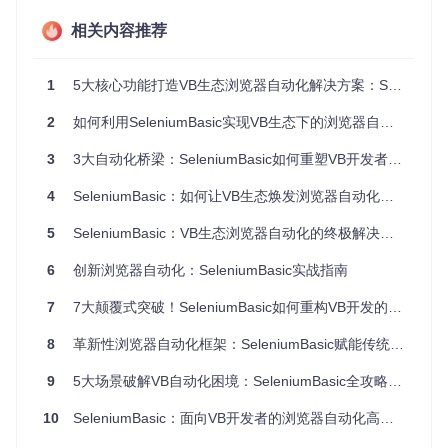
难"局面。
相关内容推荐
企业级可靠性的缺失
市场上现有的VB自动化工具往往存在兼容性问题、功能局限或
稳定性不足等问题，难以满足企业级应用对可靠性和稳定性的
1
5大核心功能打造VB生态浏览器自动化解决方案：SeleniumBasic赋能传统开发的实践指南
要求。特别是在处理动态网页内容、异步加载数据和复杂用户
交互时，这些工具常常力不从心。
2
如何利用SeleniumBasic实现VB生态下的浏览器自动化
3
3大自动化桥梁：SeleniumBasic如何重塑VB开发者的工作流
SeleniumBasic：VB生态的浏览器自动化革命
4
SeleniumBasic：如何让VB生态焕发浏览器自动化新活力
打造无缝集成的技术桥梁
SeleniumBasic通过精心设计的
5
SeleniumBasic：VB生态浏览器自动化的终极解决方案
COM接口层
，实现了与VB生态
的深度集成。这一技术架构允许VBA、VBScript和VB.Net直接
调用Selenium的核心功能，无需复杂的中间层或适配器。开发
6
创新浏览器自动化：SeleniumBasic实战指南
者可以直接在熟悉的VB环境中编写自动化脚本，充分利用现有
技能和代码库。
7
7大颠覆式突破！SeleniumBasic如何重构VB开发的自动化效率工具生态
技术亮点
：项目在Selenium/ComInterfaces目录下提供了完整
8
革新性浏览器自动化框架：SeleniumBasic赋能传统VB生态的现代转型
的COM接口定义，如_Actions.cs、_WebDriver.cs和_WebEle
ment.cs等文件，这些接口为VB环境提供了类型安全的访问方
9
5大场景破解VB自动化困境：SeleniumBasic全攻略与跨浏览器实践指南
式，同时保留了Selenium的核心功能完整性。
10
SeleniumBasic：面向VB开发者的浏览器自动化高效解决方案
实现多浏览器统一控制