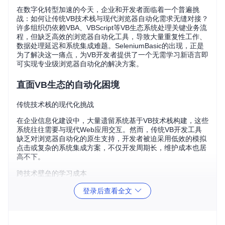
在数字化转型加速的今天，企业和开发者面临着一个普遍挑
战：如何让传统VB技术栈与现代浏览器自动化需求无缝对接？
许多组织仍依赖VBA、VBScript等VB生态系统处理关键业务流
程，但缺乏高效的浏览器自动化工具，导致大量重复性工作、
数据处理延迟和系统集成难题。SeleniumBasic的出现，正是
为了解决这一痛点，为VB开发者提供了一个无需学习新语言即
可实现专业级浏览器自动化的解决方案。
直面VB生态的自动化困境
传统技术栈的现代化挑战
在企业信息化建设中，大量遗留系统基于VB技术栈构建，这些
系统往往需要与现代Web应用交互。然而，传统VB开发工具
缺乏对浏览器自动化的原生支持，开发者被迫采用低效的模拟
点击或复杂的系统集成方案，不仅开发周期长，维护成本也居
高不下。
跨技术壁垒的学习成本
当面临浏览器自动化需求时，VB开发者通常有两个选择：学习
登录后查看全文
Python等新语言的Selenium绑定，或使用功能有限的VBScript
原生方法。前者意味着额外的学习成本和技术栈迁移，后者则
难以应对复杂的现代Web应用场景，形成了技术应用的"两