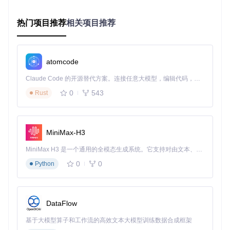
针对企业中浏览器环境多样化的现实需求，SeleniumBasic提
供了一致的API接口，支持Chrome、Firefox、Edge和IE等主
热门项目推荐
相关项目推荐
流浏览器。这种统一的控制方式消除了针对不同浏览器编写特
定代码的麻烦，显著降低了开发和维护成本。
技术亮点
：在Selenium/Drivers目录中，项目实现了ChromeD
river.cs、FirefoxDriver.cs等浏览器驱动封装，通过统一的We
atomcode
bDriver接口抽象，让开发者可以通过简单的配置切换不同浏览
器，而无需修改核心业务逻辑代码。
Claude Code 的开源替代方案。连接任意大模型，编辑代码，运行命令，自动验证 — 全自动执行。用 Rust 构建，极致性能。 ｜ An open-source alternative to Claude Code. Connect any LLM, edit code, run commands, and verify changes — autonomously. Built in Rust for speed. Get Started
0
543
Rust
构建完整的自动化工具体系
SeleniumBasic不仅提供了基础的浏览器控制功能，还构建了
一套完整的自动化工具链，包括元素定位、事件处理、异常捕
获和结果验证等组件。这一体系化设计使开发者能够轻松应对
MiniMax-H3
从简单数据抓取到复杂业务流程自动化的各种场景。
MiniMax H3 是一个通用的全模态生成系统。它支持对由文本、图像、视频和音频组成的多模态上下文进行统一理解，并能生成分辨率高达 2K、时长可达 15 秒的带原生立体声音频的视频。得益于面向任务泛化的系统设计，H3 在预训练阶段就已具备广泛的多模态上下文理解与生成能力，能够出色地执行复杂的多模态指令。
技术亮点
：项目的Selenium/Common目录包含了By.cs（元素
0
0
Python
定位）、Actions.cs（用户操作）和SelectElement.cs（下拉
选择）等核心组件，这些工具类封装了常见的自动化操作，大
大简化了复杂场景的实现难度。
DataFlow
核心价值：效率与可靠性的双重提升
基于大模型算子和工作流的高效文本大模型训练数据合成框架
降低开发门槛，提升工作效率