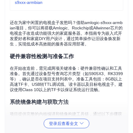
s9xxx-armbian
还在为家中闲置的电视盒子发愁吗？借助amlogic-s9xxx-armb
ian项目，你可以将搭载Amlogic、Rockchip或Allwinner芯片的
电视盒子改造成功能强大的家庭服务器。本指南专为嵌入式开
发爱好者和家庭DIY用户设计，通过简单操作让旧设备焕发新
生，实现低成本高效能的服务器应用部署。
硬件兼容性检测与准备工作
在开始改造前，需完成两项关键准备：硬件兼容性确认和工具
准备。首先通过设备型号查询芯片类型（如S905X3、RK3399
等），确认是否在项目支持列表中。准备工具包括：8GB以上
高速TF卡、USB转TTL调试线、读卡器以及目标电视盒子。建
议使用Class 10以上的TF卡以保证系统运行流畅。
系统镜像构建与获取方法
项目提供完整的内核编译和镜像构建工具链，通过以下步骤获
取并构建适合你设备的系统镜像：
登录后查看全文
克隆项目仓库