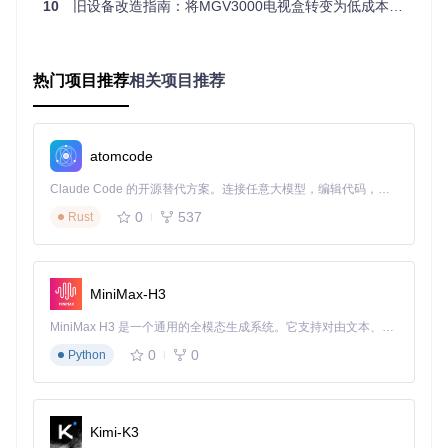
应配置。
10
旧设备改造指南：将MGV3000电视盒转变为低成本Linux服务器
首次启动与调试流程
建议通过USB转TTL串口进行首次启动调试，连接方式为：
热门项目推荐
相关项目推荐
TXD连接盒子RX引脚
RXD连接盒子TX引脚
GND连接盒子GND引脚
atomcode
启动过程中注意观察串口输出，确认以下关键服务正常加载：
Claude Code 的开源替代方案。连接任意大模型，编辑代码，运行命令，自动验证 — 全自动执行。用 Rust 构建，极致性能。 ｜ An open-source alternative to Claude Code. Connect any LLM, edit code, run commands, and verify changes — autonomously. Built in Rust for speed. Get Started
网络接口初始化
0
537
Rust
存储设备挂载
系统服务启动状态
常见硬件问题解决方案
MiniMax-H3
MiniMax H3 是一个通用的全模态生成系统。它支持对由文本、图像、视频和音频组成的多模态上下文进行统一理解，并能生成分辨率高达 2K、时长可达 15 秒的带原生立体声音频的视频。得益于面向任务泛化的系统设计，H3 在预训练阶段就已具备广泛的多模态上下文理解与生成能力，能够出色地执行复杂的多模态指令。
网络功能修复指南
0
0
Python
若出现网络连接问题，可通过以下步骤排查：
检查
内核配置文件
中是否包含对应网卡驱动
确认设备树文件中网络相关节点配置正确
Kimi-K3
通过
dmesg | grep eth0
命令检查网卡初始化日志