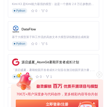
存储性能优化方法
Kimi K3 是Kimi能力最强的模型：这是一个拥有 2.8 万亿参数的混合专家（MoE）模型，具备原生视觉理解能力，并支持 100 万 token 的上下文窗口。
为提升存储性能，建议：
0
0
Python
使用ext4文件系统格式化存储设备
合理配置swap分区（建议大小为内存的1.5倍）
通过
hdparm -t /dev/mmcblk0
测试存储读写速度
DataFlow
基于大模型算子和工作流的高效文本大模型训练数据合成框架
改造后实用应用场景
0
5
Python
轻量级Web服务器部署
利用改造后的设备搭建Nginx+PHP环境，托管个人博客或小型
网站。得益于Armbian系统的资源优化，即使512MB内存的设
源启盛夏_AtomGit暑期开发者成长计划
备也能流畅运行基础Web服务。
「源启盛夏」暑期校园开发者成长计划旨在激活校园开源力量，通过积分激励、认证扶持、资源倾斜等形式，引导高校组织和开发者完成「入驻 — 建项目 — 做贡献 — 获认证 — 得资源」的完整闭环。无论你是想带领社团入驻平台的组织者，还是希望用代码贡献证明自己的开发者，都能在这里找到属于你的成长路径。
家庭数据备份中心
0
1
Markdown
通过部署Samba服务实现家庭网络内文件共享，或安装Nextcl
oud搭建私有云存储，实现照片、文档的集中管理与多设备同
步。
700万+用户深度参与代码创作，更多精彩内容等你共创
py-xiaozhi
物联网网关应用
基于Python的Xiaozhi AI，适用于想要完整Xiaozhi体验而无需拥有专用硬件的用户。
运行Home Assistant系统，连接各类智能家居设备，实现灯
立即登录/注册