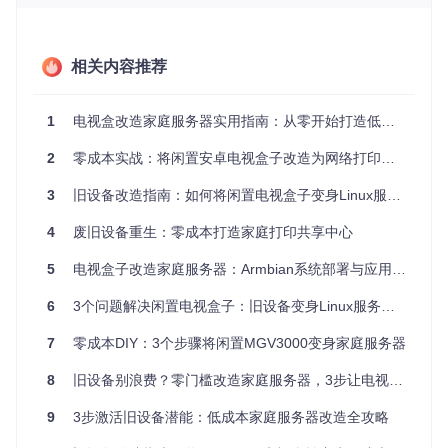
git 
clone
进入编译目录，查看可用内核配置
相关内容推荐
cd
ls
1
电视盒改造家庭服务器实用指南：从零开始打造低成本家用服务器
选择对应内核版本的配置文件，如config-6.12适用于最新
内核，通过编译脚本生成镜像：
2
零成本实战：将闲置安卓电视盒子改造为网络打印服务器
cd
 ../script/

3
旧设备改造指南：如何将闲置电视盒子变身Linux服务器
4
废旧设备重生：零成本打造家庭打印共享中心
编译完成的镜像文件将保存在输出目录，包含针对不同设备的
优化版本。
5
电视盒子改造家庭服务器：Armbian系统部署与应用指南
系统部署最佳实践
6
3个问题解决闲置电视盒子：旧设备变身Linux服务器完全指南
7
零成本DIY：3个步骤将闲置MGV3000变身家庭服务器
镜像写入与设备树选择
使用BalenaEtcher等工具将镜像写入TF卡，关键步骤是选择
8
旧设备别浪费？零门槛改造家庭服务器，3步让电视盒子变废为宝
正确的设备树文件（dtb）。设备树文件决定硬件驱动匹配，
错误选择会导致无法启动。项目提供的多种内核配置文件（位
9
3步激活旧设备潜能：低成本家庭服务器改造全攻略
于
编译配置目录
）支持不同硬件平台，需根据设备型号选择对