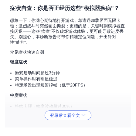
症状自查：你是否正经历这些"模拟器疾病"？
想象一下：你满心期待地打开游戏，却遭遇加载界面无限卡
顿；激烈战斗时突然画面撕裂；更糟的是，关键时刻模拟器直
接闪退——这些"病症"不仅破坏游戏体验，更可能导致进度丢
失。别担心，本诊断报告将帮你精准定位问题，开出针对
性"处方"。
常见症状快速自测
轻度症状
游戏启动时间超过3分钟
菜单操作时有明显延迟
特定场景出现短暂掉帧（低于20FPS）
中度症状
持续卡顿（帧率波动超过30%）
画面出现纹理错误或颜色异常
登录后查看全文
运行1小时内出现1-2次闪退
重度症状