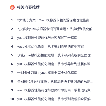
启动即崩溃
相关内容推荐
频繁出现图形渲染错误
内存占用超过8GB导致系统卡顿
1
3大核心方案：Yuzu模拟器卡顿闪退深度优化指南
病因诊断：模拟器问题的三大根源
2
7步解决yuzu模拟器卡顿闪退问题：从诊断到优化的完整方案
版本兼容性失调
3
yuzu模拟器性能调优与兼容配置完全指南
Yuzu模拟器如同精密仪器，不同版本对硬件和游戏的适配性差
异显著。根据我们对2024年2月至3月发布的7个版本的测试数
4
yuzu性能优化指南：从卡顿到流畅的转型方案
据，发现：
5
攻克yuzu模拟器性能难题：从卡顿到流畅的全面优化指南
2024-02-27版本
：稳定性最佳但性能较弱，适合老旧硬件
2024-03-04版本
：性能最强但对配置要求高，新显卡表现
6
yuzu模拟器性能优化指南：从卡顿异常到流畅体验
优异
2024-03-03版本
：平衡型选择，中端配置首选
7
告别卡顿闪退：yuzu模拟器完全优化指南
硬件资源失衡
8
告别模拟器运行故障：从根源解决卡顿闪退的系统优化指南
就像人体需要均衡营养，模拟器也需要合理的硬件资源分配：
9
yuzu模拟器性能调优与故障排除指南：零基础玩家的卡顿闪退解决方案
CPU瓶颈
：表现为加载缓慢、人物动作卡顿
GPU不足
：导致画面撕裂、分辨率无法提升
10
yuzu模拟器性能优化指南：从卡顿到流畅的全面解决方案
内存短缺
：引发频繁闪退、缓存错误
配置参数紊乱