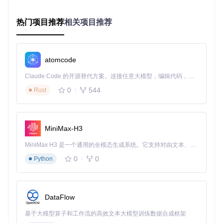
错误的设置如同错误用药，不仅无效还可能加重问题：
热门项目推荐
相关项目推荐
图形设置过高导致显卡超负荷
缓存配置不当引发重复编译
分辨率与硬件性能不匹配
atomcode
治疗方案：三步康复计划
Claude Code 的开源替代方案。连接任意大模型，编辑代码，运行命令，自动验证 — 全自动执行。用 Rust 构建，极致性能。 ｜ An open-source alternative to Claude Code. Connect any LLM, edit code, run commands, and verify changes — autonomously. Built in Rust for speed. Get Started
第一步：版本适配治疗
0
544
Rust
根据你的硬件"体质"选择合适版本：
基础配置设备（CPU四核以下，显卡4GB显存）
MiniMax-H3
中等配置设备（CPU六核，显卡6GB显存）
高端配置设备（CPU八核以上，显卡8GB显存）
MiniMax H3 是一个通用的全模态生成系统。它支持对由文本、图像、视频和音频组成的多模态上下文进行统一理解，并能生成分辨率高达 2K、时长可达 15 秒的带原生立体声音频的视频。得益于面向任务泛化的系统设计，H3 在预训练阶段就已具备广泛的多模态上下文理解与生成能力，能够出色地执行复杂的多模态指令。
第二步：系统环境调理
0
0
Python
内存优化
为Yuzu预留至少4GB内存（任务管理器>详细信息>设置优
先级为"高"）
DataFlow
关闭后台自动更新和杀毒软件实时扫描
基于大模型算子和工作流的高效文本大模型训练数据合成框架
存储环境