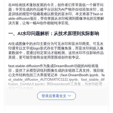
在AI绘画技术蓬勃发展的今天，创作者们常常面临一个棘手问
题：辛苦生成的作品被平台识别为AI产物并自动添加水印，或
是训练的模型中隐藏着难以察觉的盲水印。本文将基于fast-st
able-diffusion项目，带你掌握从水印检测到图像净化的完整解
决方案，让每一幅AI创作都能纯净呈现。
一、AI水印问题解析：从技术原理到实际影响
AI生成图像中的水印主要分为可见水印和盲水印两类。可见水
印通常以文字或logo形式存在于图像角落，而盲水印则嵌入像
素数据中，需通过特定算法才能检测。这些水印不仅影响作品
美观，更可能导致商业使用受限或创作权争议。
fast-stable-diffusion作为集成DreamBooth功能的AI绘画项
目，提供了从模型训练到图像生成的全链路工具支持。项目核
心文件结构包括三大界面笔记本（fast-DreamBooth.ipynb、fa
st_stable_diffusion_AUTOMATIC1111.ipynb、fast_stable_dif
fusion_ComfyUI.ipynb）和Dreambooth工具集，为水印处理
提供了技术基础。
登录后查看全文
图1：fast-stable-diffusion的AI绘画操作界面，支持参数调节
与实时预览