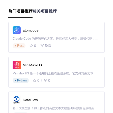
    diffusion_input = sd.get(
'model.diffusion_model.input
# 根据参数特征判断版本与水印
热门项目推荐
相关项目推荐
if
 cond_proj 
and
 cond_proj.shape[
1
] == 
1024
:

return
"V2.x模型"
 + (
"带水印"
if
 has_watermark(sd) 
return
"V1.5模型"
 + (
"带水印"
if
 has_watermark(sd) 
else
atomcode
图2：模型水印检测的命令行输出结果，显示模型版本与水印
Claude Code 的开源替代方案。连接任意大模型，编辑代码，运行命令，自动验证 — 全自动执行。用 Rust 构建，极致性能。 ｜ An open-source alternative to Claude Code. Connect any LLM, edit code, run commands, and verify changes — autonomously. Built in Rust for speed. Get Started
状态
0
543
Rust
三、模型净化指南：从参数优化到格式转换
3.1 模型格式转换
MiniMax-H3
使用Dreambooth目录下的转换工具将模型转为基础格式：
MiniMax H3 是一个通用的全模态生成系统。它支持对由文本、图像、视频和音频组成的多模态上下文进行统一理解，并能生成分辨率高达 2K、时长可达 15 秒的带原生立体声音频的视频。得益于面向任务泛化的系统设计，H3 在预训练阶段就已具备广泛的多模态上下文理解与生成能力，能够出色地执行复杂的多模态指令。
0
0
Python
3.2 参数优化处理
根据模型版本选择对应优化脚本：
DataFlow
V1模型：使用convertodiffv1.py
基于大模型算子和工作流的高效文本大模型训练数据合成框架