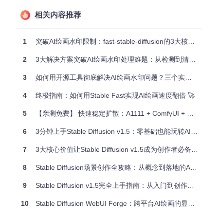
二、三步检测法：快速识别模型水印特征
相关内容推荐
2.1 准备检测环境
1
突破AI绘画水印限制：fast-stable-diffusion的3大核心模块与2种解决方案实现创作自由
首先确保项目环境已正确配置，关键依赖包可通过Dependenc
ies目录下的aptdepts.txt文件安装。检测工具位于项目的Drea
mbooth目录中，核心文件为det.py。
2
3大解决方案突破AI绘画水印处理难题：从检测到清理的完整指南
2.2 执行检测命令
3
如何用开源工具彻底解决AI绘画水印问题？三个实用方案分享
使用简化参数运行检测脚本，只需指定模型路径即可：
4
终极指南：如何用Stable Fast实现AI绘画速度翻倍 🚀
5
【亲测免费】 快速稳定扩散：A1111 + ComfyUI + DreamBooth，一键启动的创新AI绘图工具
2.3 解析检测结果
6
3分钟上手Stable Diffusion v1.5：零基础也能玩转AI绘画
工具会分析模型的UNet结构和参数特征，输出模型版本信息
7
3大核心价值让Stable Diffusion v1.5成为创作者必备AI绘画工具
（如"V2.1-768px"或"1.5"），同时判断是否存在水印特征。检
测原理基于对模型状态字典中关键层权重的分析，核心代码逻
8
Stable Diffusion场景创作全攻略：从概念到落地的AI绘图实战指南
辑如下：
9
Stable Diffusion v1.5完全上手指南：从入门到创作的AI绘画之旅
def
analyze_model
(
sd
):

# 提取关键层参数
10
Stable Diffusion WebUI Forge：跨平台AI绘画的显存优化与效率提升指南
    cond_proj = sd.get(
'cond_stage_model.model.transforme