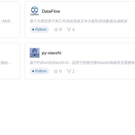
DataFlow
Kimi K3 是Kimi能力最强的模型：这是一个拥有 2.8 万亿参数的混合专家（MoE）模型，具备原生视觉理解能力，并支持 100 万 token 的上下文窗口。
基于大模型算子和工作流的高效文本大模型训练数据合成框架
0
4
Python
py-xiaozhi
公告、任务分配、异常提醒等。这类组件通常具有
「源启盛夏」暑期校园开发者成长计划旨在激活校园开源力量，通过积分激励、认证扶持、资源倾斜等形式，引导高校组织和开发者完成「入驻 — 建项目 — 做贡献 — 获认证 — 得资源」的完整闭环。无论你是想带领社团入驻平台的组织者，还是希望用代码贡献证明自己的开发者，都能在这里找到属于你的成长路径。
可交互性
和
持久可见性
0
1
Python
操作选项，让用户能够快速判断信息重要性并采取相应行动。
:max="99">

ationPanel" />
