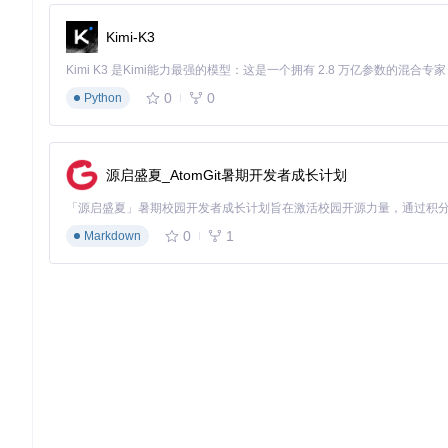
key
: 
'password-warning'
// 用于防止重复提示
});

Kimi-K3
// 加载中提示 - 用于异步操作过程中的状态反馈
const
success
 = (
) => {

const
 hide = message.
loading
(
'正在提交数据...'
, 
0
);

0
0
Python
// 异步操作完成后关闭提示
setTimeout
(hide, 
2500
);

源启盛夏_AtomGit暑期开发者成长计划
2.2 持久化通知（Notification）：重要信息展示
持久化通知适用于需要用户明确关注和处理的重要信息，如系统
操作才能关闭。
0
1
Markdown
💡
关键知识点
：持久化通知应该包含清晰的来源标识、时间戳和
Vue实现示例：通知中心组件设计
<template>

  <!-- 通知入口：带未读数量提示的铃铛图标 -->

  <el-badge v-if="unreadCount > 0" :value="unreadCount" 
    <div class="notification-icon" @click="toggleNotific
  </el-badge>

  <!-- 通知面板：展示通知列表 -->
