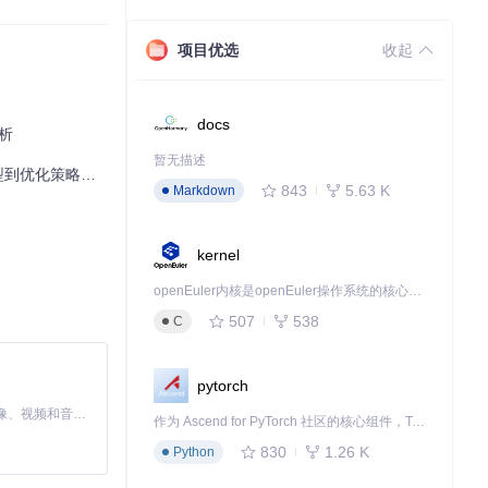
项目优选
收起
docs
析
暂无描述
到优化策略全指南
843
5.63 K
Markdown
kernel
openEuler内核是openEuler操作系统的核心，既是系统性能与稳定性的基石，也是连接处理器、设备与服务的桥梁。
507
538
C
pytorch
MiniMax H3 是一个通用的全模态生成系统。它支持对由文本、图像、视频和音频组成的多模态上下文进行统一理解，并能生成分辨率高达 2K、时长可达 15 秒的带原生立体声音频的视频。得益于面向任务泛化的系统设计，H3 在预训练阶段就已具备广泛的多模态上下文理解与生成能力，能够出色地执行复杂的多模态指令。
作为 Ascend for PyTorch 社区的核心组件，TorchNPU 是昇腾专为 PyTorch 打造的深度学习适配插件，使 PyTorch 框架能够直接调用昇腾 NPU，为开发者提供昇腾 AI 处理器的超强算力。
830
1.26 K
Python