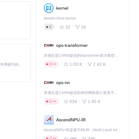
kernel
deepin linux kernel
33
16
C
ops-transformer
本项目是CANN提供的transformer类大模型算子库，实现网络在NPU上加速计算。
1.03 K
2.42 K
C++
，需要用户主动
基于Python的Xiaozhi AI，适用于想要完整Xiaozhi体验而无需拥有专用硬件的用户。
ops-nn
本项目是CANN提供的神经网络类计算算子库，实现网络在NPU上加速计算。
834
1.65 K
C++
AscendNPU-IR
AscendNPU-IR是基于MLIR（Multi-Level Intermediate Representation）构建的，面向昇腾亲和算子编译时使用的中间表示，提供昇腾完备表达能力，通过编译优化提升昇腾AI处理器计算效率，支持通过生态框架使能昇腾AI处理器与深度调优
496
336
C++