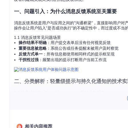
一、问题引入：为什么消息反馈系统至关重要
消息反馈系统是用户与应用之间的"沟通桥梁"，直接影响用户对
操作会让用户陷入"是否成功执行"的不确定性中，而过度或不当
1.1 消息反馈常见问题场景
操作结果不明确
：用户提交表单后没有任何视觉反馈
重要信息被忽略
：系统公告或任务提醒未被用户及时察觉
反馈方式单一
：所有信息都使用相同样式的提示框呈现
干扰性过强
：频繁出现的提示打断用户当前工作流
二、分类解析：轻量级提示与持久化通知的技术实
2.1 轻量级提示（Toast/Message）：即时操作反馈
轻量级提示是用户完成操作后最直接的反馈方式，通常用于确认
交互即可完成信息传递。
💡
关键知识点
：轻量级提示应遵循"出现-停留-消失"的生命周
Vue实现示例：基于Element Plus的ElMessage组件
相关内容推荐