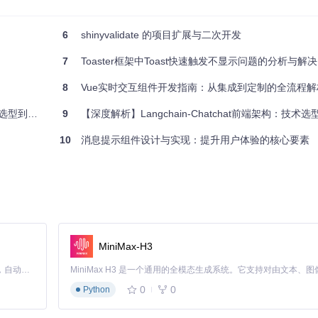
6
shinyvalidate 的项目扩展与二次开发
7
Toaster框架中Toast快速触发不显示问题的分析与解决
8
Vue实时交互组件开发指南：从集成到定制的全流程解
到性能优化
9
【深度解析】Langchain-Chatchat前端架构：技术选型
10
消息提示组件设计与实现：提升用户体验的核心要素
读时间
MiniMax-H3
Claude Code 的开源替代方案。连接任意大模型，编辑代码，运行命令，自动验证 — 全自动执行。用 Rust 构建，极致性能。 ｜ An open-source alternative to Claude Code. Connect any LLM, edit code, run commands, and verify changes — autonomously. Built in Rust for speed. Get Started
0
0
Python