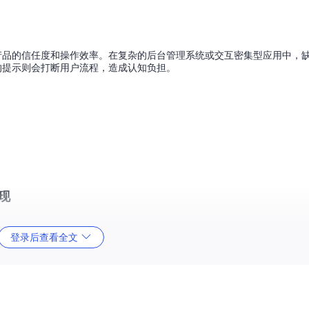
产品的信任度和操作效率。在复杂的后台管理系统或交互密集型应用中，
的提示则会打断用户流程，造成认知负担。
现
登录后查看全文
操作结果或提供简短指引。这类组件的核心特点是
自动消失
和
低干扰性
，
期，停留时间通常设置为2-3秒，确保用户有足够时间阅读但不会造成干扰。