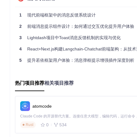
// 成功提示 - 操作完成后给予明确肯定反馈
ElMessage
.
success
({

1
现代前端框架中的消息反馈系统设计
message
: 
'数据保存成功'
,  
// 简洁明了的结果描述
duration
: 
2000
,           
// 2秒后自动消失
2
前端消息提示组件设计：如何通过交互优化提升用户体验
showClose
: 
false
// 简单操作结果不需要关闭按钮
});

3
Lightdash项目中Toast消息反馈机制的实现与优化
// 错误提示 - 提供具体错误原因和解决建议
4
React+Next.js构建Langchain-Chatchat前端架构：从技术选型
ElMessage
.
error
({

message
: 
'提交失败：用户名已存在'
,  
// 包含具体错误信息
5
提升若依框架用户体验：消息弹框提示增强插件深度剖析
duration
: 
3500
,                   
// 错误信息需要更长阅
showClose
: 
true
// 允许用户手动关闭
热门项目推荐
相关项目推荐
相关代码：
src/views/system/user/index.vue
React实现示例：基于Ant Design的message组件
import
 { message } 
from
'antd'
;

atomcode
// 警告提示 - 用于需要用户注意但不阻断操作的场景
message.
warning
({

0
534
Rust
content
: 
'密码强度不足，建议包含字母和数字'
,

duration
: 
3
,  
// 默认单位为秒