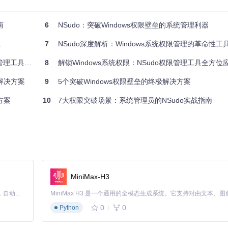
(-P:E)启动命令提示符，随后即可安全执行磁盘清理命令。相比直接删除操作，这
南
6
NSudo：突破Windows权限壁垒的系统管理利器
效
7
NSudo深度解析：Windows系统权限管理的革命性工
tem权限才能访问的注册表路径。通过以下命令，NSudo可直接以System
具实战指南
8
解锁Windows系统权限：NSudo权限管理工具全方位
战解决方案
9
5个突破Windows权限壁垒的终极解决方案
方案
10
7大权限突破场景：系统管理员的NSudo实战指南
项，实现高级系统配置。
MiniMax-H3
Claude Code 的开源替代方案。连接任意大模型，编辑代码，运行命令，自动验证 — 全自动执行。用 Rust 构建，极致性能。 ｜ An open-source alternative to Claude Code. Connect any LLM, edit code, run commands, and verify changes — autonomously. Built in Rust for speed. Get Started
0
0
Python