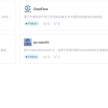
DataFlow
Kimi K3 是Kimi能力最强的模型：这是一个拥有 2.8 万亿参数的混合专家（MoE）模型，具备原生视觉理解能力，并支持 100 万 token 的上下文窗口。
基于大模型算子和工作流的高效文本大模型训练数据合成框架
0
5
Python
py-xiaozhi
如，同时指定用户身份、特权级别和窗口模式：
「源启盛夏」暑期校园开发者成长计划旨在激活校园开源力量，通过积分激励、认证扶持、资源倾斜等形式，引导高校组织和开发者完成「入驻 — 建项目 — 做贡献 — 获认证 — 得资源」的完整闭环。无论你是想带领社团入驻平台的组织者，还是希望用代码贡献证明自己的开发者，都能在这里找到属于你的成长路径。
0
1
Python
护任务。完整参数说明可通过
NSudo /?
命令查看。
imizationPlugin提供了内存优化、缓存清理等实用工具，用户可根据需