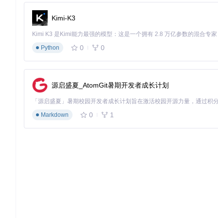
高权限操作伴随高风险，建议在执行关键操作前：
Kimi-K3
创建系统还原点
备份目标文件/注册表项
记录操作步骤以便回滚
0
0
Python
进阶探索：释放工具全部潜力
源启盛夏_AtomGit暑期开发者成长计划
命令行参数深度应用
NSudo提供丰富的命令行参数组合，可满足复杂场景需求。例
0
1
Markdown
其中
-W:H
参数设置程序以隐藏窗口运行，适用于后台执行系统维
插件系统扩展功能
NSudo的模块化设计允许通过插件扩展功能。项目中的MouriOpt
块，打造个性化系统维护工具箱。
NSudo本地化界面