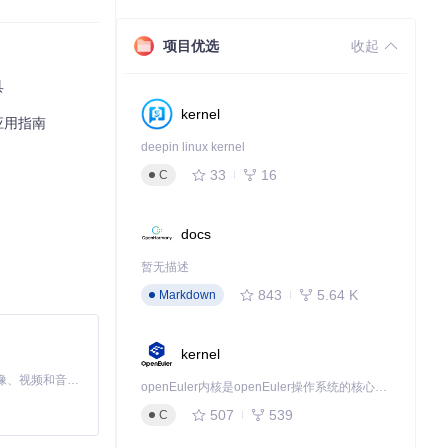
种方式允许在操作前
项目优选
收起
具
kernel
身份启动注册表编辑
应用指南
deepin linux kernel
33
16
C
docs
暂无描述
843
5.64 K
Markdown
kernel
MiniMax H3 是一个通用的全模态生成系统。它支持对由文本、图像、视频和音频组成的多模态上下文进行统一理解，并能生成分辨率高达 2K、时长可达 15 秒的带原生立体声音频的视频。得益于面向任务泛化的系统设计，H3 在预训练阶段就已具备广泛的多模态上下文理解与生成能力，能够出色地执行复杂的多模态指令。
openEuler内核是openEuler操作系统的核心，既是系统性能与稳定性的基石，也是连接处理器、设备与服务的桥梁。
507
539
C