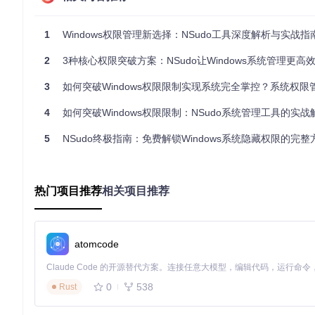
此命令以TrustedInstaller身份(-U:T)并启用全部特权
先验证文件内容，降低误删风险。
1
Windows权限管理新选择：NSudo工具深度解析与实战指
NSudo中文操作界面
2
3种核心权限突破方案：NSudo让Windows系统管理更高
编辑高权限注册表项
某些系统配置项（如Windows Update设置）存储在只有Sys
3
如何突破Windows权限限制实现系统完全掌控？系统权限管理工
器：
4
如何突破Windows权限限制：NSudo系统管理工具的实
5
NSudo终极指南：免费解锁Windows系统隐藏权限的完整
成功启动后，即可访问并修改那些普通管理员无法触及的注册表
安全规范：高权限工具的风险管理
热门项目推荐
相关项目推荐
遵循最小权限原则
使用NSudo时应始终坚持"够用即止"原则：
atomcode
选择能完成任务的最低权限级别
完成操作后立即退出高权限环境
0
538
Rust
避免在高权限模式下浏览互联网或打开未知文件
建立操作前备份机制