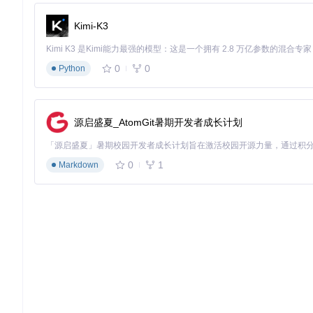
最后对少量高潜力候选结构使用TM-align或CE算法进行精确比对，计
精度的同时，将整体速度提升3个数量级。
Kimi-K3
异构计算优化：释放硬件潜能的工程智慧
Foldseek的性能突破还源于其深度优化的计算架构：
0
0
Python
CPU-GPU协同计算
：
src/commons/GpuUtil.cpp
模块实现了关
低50%。
源启盛夏_AtomGit暑期开发者成长计划
内存优化技术
：通过
--ca-only
参数可仅保留Cα原子信息，使数
超大型数据库的高效访问。
并行计算模型
：基于OpenMP和MPI的混合并行架构，使Fol
0
1
Markdown
从实验室到生产线：Foldseek的场景化应用
场景一：未知蛋白的功能注释——从结构到功能的快速推断
某微生物学研究团队发现了一种新型抗生素合成酶，其氨基酸序列与
似性搜索：
# 创建包含10万个已知功能结构的数据库
foldseek createdb known_structures/ functional_db --ca-o
foldseek index functional_db db_index
