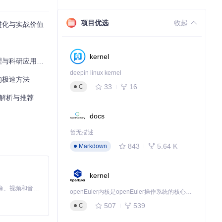
蛋白质的三维空
项目优选
收起
术进化与实战价值
程由
lib/3di/s
效算法得以应用于
kernel
与科研应用指南
deepin linux kernel
的极速方法
33
16
C
度解析与推荐
docs
暂无描述
843
5.64 K
Markdown
行初步筛选，这
kernel
MiniMax H3 是一个通用的全模态生成系统。它支持对由文本、图像、视频和音频组成的多模态上下文进行统一理解，并能生成分辨率高达 2K、时长可达 15 秒的带原生立体声音频的视频。得益于面向任务泛化的系统设计，H3 在预训练阶段就已具备广泛的多模态上下文理解与生成能力，能够出色地执行复杂的多模态指令。
.cpp
实现的局部
openEuler内核是openEuler操作系统的核心，既是系统性能与稳定性的基石，也是连接处理器、设备与服务的桥梁。
507
539
C