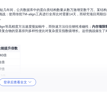
突破，短短几年间，公共数据库中的蛋白质结构数量从数万激增至数千万。某结
战：使用传统TM-align工具进行全库比对需要14天，而研究项目周期
点。
align等高精度方法速度慢如蜗牛，而快速方法往往牺牲准确性；
内存墙限
质复合物的亚基排列多样性使比对复杂度呈指数级增长。这些挑战催生了
性能提升倍数
40倍
1倍
7倍
.7倍
登录后查看全文
某药物研发团队的案例尤为典型：他们需要在包含20万个候选结构的数据
Foldseek将这一过程压缩至8小时，直接加速了药物发现流程。