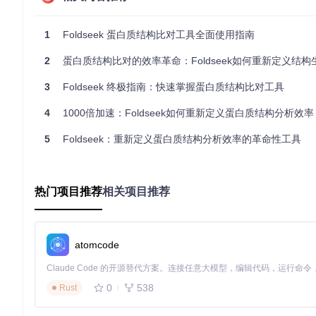
3Di描述符：将三维结构转化为"可比对语言"
Foldseek最核心的技术突破在于其独创的3Di结构描述符
1
Foldseek 蛋白质结构比对工具全面使用指南
间结构投射到二维平面，再将每个残基的空间取向编码为特定字符
2
蛋白质结构比对的效率革命：Foldseek如何重新定义结构生物
具体而言，3Di技术通过分析每个Cα原子与相邻残基的空间关系
tructureto3di.cpp
实现，通过捕捉残基间的相对位置和取向，
3
Foldseek 终极指南：快速掌握蛋白质结构比对工具
结构分析，为后续的速度提升奠定基础。
4
1000倍加速：Foldseek如何重新定义蛋白质结构分析效率
Foldseek的3Di技术将蛋白质结构转化为可快速比对的序列表
5
Foldseek：重新定义蛋白质结构分析效率的革命性工具
分层比对架构：兼顾速度与精度的智能策略
Foldseek采用创新的"三级过滤"比对架构，完美平衡了速度与精
热门项目推荐
相关项目推荐
第一级：3Di+AA快速预过滤
结合3Di结构描述符和氨基酸序列信息，使用改进的Smith-Wate
一步可在毫秒级时间内完成两个结构的比对，速度比传统方法快10
atomcode
第二级：结构特征精炼
对通过预过滤的候选结构，提取关键结构特征（如二级结构元素
比对算法在此阶段发挥作用。
0
538
Rust
第三级：精确比对验证