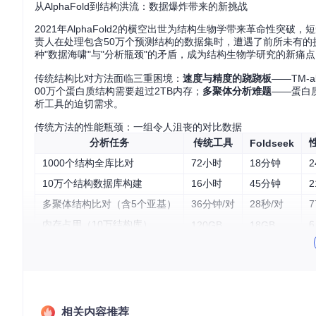
从AlphaFold到结构洪流：数据爆炸带来的新挑战
2021年AlphaFold2的横空出世为结构生物学带来革命性
责人在处理包含50万个预测结构的数据集时，遭遇了前所未有的挑
种"数据海啸"与"分析瓶颈"的矛盾，成为结构生物学研究的新痛
传统结构比对方法面临三重困境：
速度与精度的跷跷板
——TM-
00万个蛋白质结构需要超过2TB内存；
多聚体分析难题
——蛋白
析工具的迫切需求。
传统方法的性能瓶颈：一组令人沮丧的对比数据
分析任务
传统工具
Foldseek
1000个结构全库比对
72小时
18分钟
2
10万个结构数据库构建
16小时
45分钟
2
多聚体结构比对（含5个亚基）
36分钟/对
28秒/对
7
内存占用（10万结构库）
6
120GB
18GB
这些数据揭示了传统方法在大规模结构分析场景下的明显短板。
病毒刺突蛋白结合的潜在靶点，使用传统工具预计需要3周时间，而
破解三重技术密码：Foldseek的创新引擎
相关内容推荐