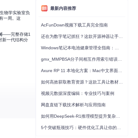
最新内容推荐
构生物学实验室负
仅有一周。这
AcFunDown视频下载工具完全指南
制
——完整存储1
还在为数字笔记抓狂？这款开源神器让手写批注效率提升300%
对新一代结构分
Windows笔记本电池健康管理全指南：从根源解决电池损耗问题
gmx_MMPBSA分子间相互作用索引错误的深度诊断与解决
Axure RP 11 本地化方案：Mac中文界面优化与原型设计工具汉化全指南
如何高效获取教育资源？这款工具让教材下载效率提升80%
视频元数据深度编辑：专业技巧与案例
网盘直链下载技术解析与应用指南
库中筛选与新冠
如何用DeepSeek-R1推理模型提升复杂任务解决能力：完整指南
5个突破瓶颈技巧：硬件优化工具让你的电脑性能提升30%