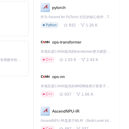
k在保持95%以上
pytorch
作为 Ascend for PyTorch 社区的核心组件，TorchNPU 是昇腾专为 PyTorch 打造的深度学习适配插件，使 PyTorch 框架能够直接调用昇腾 NPU，为开发者提供昇腾 AI 处理器的超强算力。
832
1.26 K
Python
，且内存占用降
ops-transformer
ed.cpp
）支持对
本项目是CANN提供的transformer类大模型算子库，实现网络在NPU上加速计算。
1.03 K
2.43 K
C++
基于Python的Xiaozhi AI，适用于想要完整Xiaozhi体验而无需拥有专用硬件的用户。
ops-nn
本项目是CANN提供的神经网络类计算算子库，实现网络在NPU上加速计算。
837
1.66 K
C++
eek进行结构相
AscendNPU-IR
AscendNPU-IR是基于MLIR（Multi-Level Intermediate Representation）构建的，面向昇腾亲和算子编译时使用的中间表示，提供昇腾完备表达能力，通过编译优化提升昇腾AI处理器计算效率，支持通过生态框架使能昇腾AI处理器与深度调优
497
337
C++