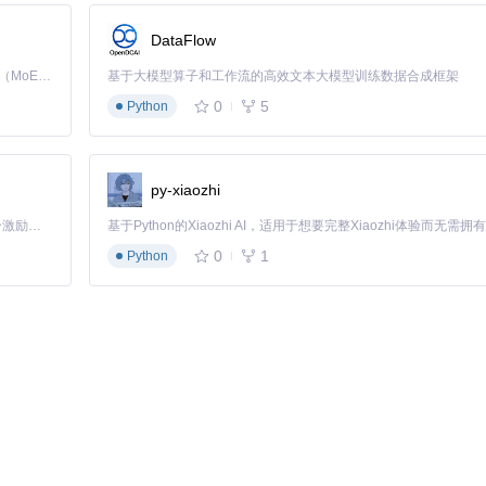
算TM-score和RMSD等最终指标。这种"漏斗式"筛选策略使Foldsee
DataFlow
Kimi K3 是Kimi能力最强的模型：这是一个拥有 2.8 万亿参数的混合专家（MoE）模型，具备原生视觉理解能力，并支持 100 万 token 的上下文窗口。
基于大模型算子和工作流的高效文本大模型训练数据合成框架
0
5
Python
键算法的GPU加速，预过滤步骤在GPU上的运行速度比64核CPU快4倍
py-xiaozhi
据库体积减少70%；创新的内存映射技术（
src/commons/MemoryMapp
「源启盛夏」暑期校园开发者成长计划旨在激活校园开源力量，通过积分激励、认证扶持、资源倾斜等形式，引导高校组织和开发者完成「入驻 — 建项目 — 做贡献 — 获认证 — 得资源」的完整闭环。无论你是想带领社团入驻平台的组织者，还是希望用代码贡献证明自己的开发者，都能在这里找到属于你的成长路径。
dseek能无缝扩展至多节点集群，支持百万级结构的分布式分析。
0
1
Python
已知蛋白的相似性仅为18%，无法通过序列比对确定功能。使用Folds
nly 1
