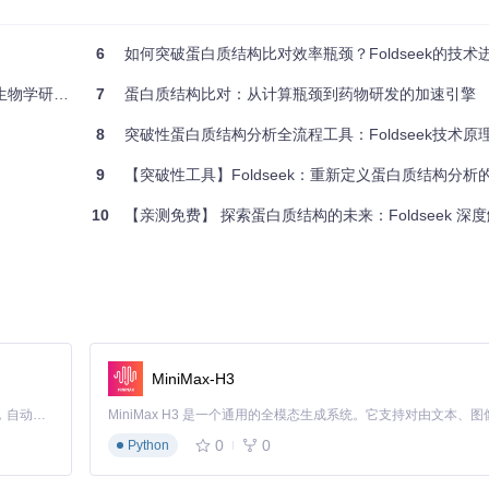
，这一创新将复杂的三维坐标信息转化为类似氨基酸序列的字符串表示。想象将
6
如何突破蛋白质结构比对效率瓶颈？Foldseek的技
——这正是3Di技术的直观理解。
学研究范式
7
蛋白质结构比对：从计算瓶颈到药物研发的加速引擎
，将20种氨基酸扩展为23种结构特征类型，形成结构字母表。这一转化过
保留了结构的本质特征。这种"结构序列化"的策略使基于序列比对的高
8
突破性蛋白质结构分析全流程工具：Foldseek技术原理
9
【突破性工具】Foldseek：重新定义蛋白质结构分析
示，如同将三维结构"展开"为一维字符串，大幅提升比对效率
10
【亲测免费】 探索蛋白质结构的未来：Foldseek 深
度：
rman算法（实现于
src/commons/StructureSmithWaterman.cpp
）进
00倍。
MiniMax-H3
Claude Code 的开源替代方案。连接任意大模型，编辑代码，运行命令，自动验证 — 全自动执行。用 Rust 构建，极致性能。 ｜ An open-source alternative to Claude Code. Connect any LLM, edit code, run commands, and verify changes — autonomously. Built in Rust for speed. Get Started
、残基接触图）进行进一步评估，由
src/strucclustutils/LoLAlign
0
0
Python