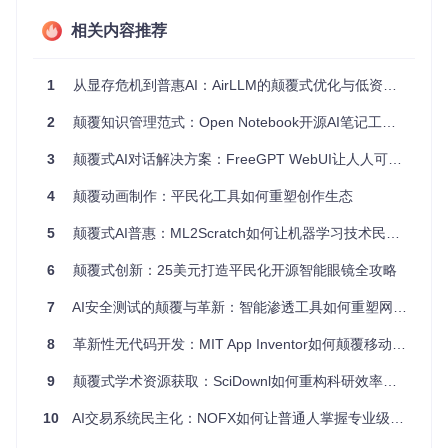
提示：建议定期执行资源同步操作，以获取社区最新贡献
相关内容推荐
的密钥资源
1
从显存危机到普惠AI：AirLLM的颠覆式优化与低资源部署指南
模块三：技术特性
2
颠覆知识管理范式：Open Notebook开源AI笔记工具技术民主化实践指南
项目提供的API密钥均符合OpenAI官方规范，技术参数对比表
如下：
3
颠覆式AI对话解决方案：FreeGPT WebUI让人人可用的智能助手成为现实
特性指标
本项目密钥
商业API密钥
4
颠覆动画制作：平民化工具如何重塑创作生态
格式规范
sk-前缀40位字符
相同
5
颠覆式AI普惠：ML2Scratch如何让机器学习技术民主化
有效性周期
7-30天
长期有效
6
颠覆式创新：25美元打造平民化开源智能眼镜全攻略
调用频率限制
10次/分钟
无限制
模型访问权限
基础模型
全模型访问
7
AI安全测试的颠覆与革新：智能渗透工具如何重塑网络安全格局
并发连接数
单连接
多连接支持
8
革新性无代码开发：MIT App Inventor如何颠覆移动应用创作范式
所有密钥均通过SHA-256哈希验证，确保传输过程中的完整
9
颠覆式学术资源获取：SciDownl如何重构科研效率新范式
性，且采用随机算法生成，降低被批量封禁的风险。
10
AI交易系统民主化：NOFX如何让普通人掌握专业级量化投资能力
模块四：场景适配