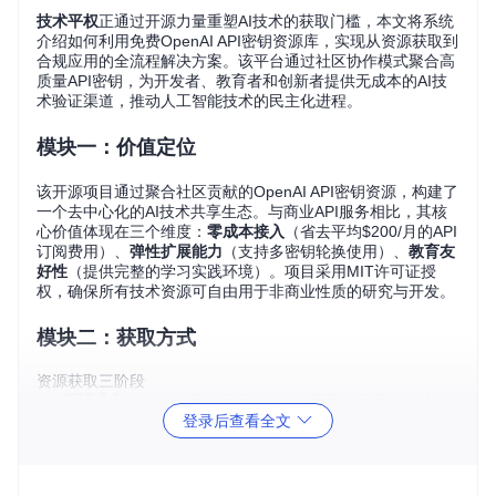
技术平权
正通过开源力量重塑AI技术的获取门槛，本文将系统
介绍如何利用免费OpenAI API密钥资源库，实现从资源获取到
合规应用的全流程解决方案。该平台通过社区协作模式聚合高
质量API密钥，为开发者、教育者和创新者提供无成本的AI技
术验证渠道，推动人工智能技术的民主化进程。
模块一：价值定位
该开源项目通过聚合社区贡献的OpenAI API密钥资源，构建了
一个去中心化的AI技术共享生态。与商业API服务相比，其核
心价值体现在三个维度：
零成本接入
（省去平均$200/月的API
订阅费用）、
弹性扩展能力
（支持多密钥轮换使用）、
教育友
好性
（提供完整的学习实践环境）。项目采用MIT许可证授
权，确保所有技术资源可自由用于非商业性质的研究与开发。
模块二：获取方式
资源获取三阶段
环境准备
：在本地开发环境中创建专用工作目录，建议使
登录后查看全文
用Python虚拟环境隔离依赖
资源同步
：通过版本控制工具克隆项目代码库到本地系统
密钥提取
：查阅项目文档中的密钥清单，选择状态为"活
跃"的API密钥进行使用