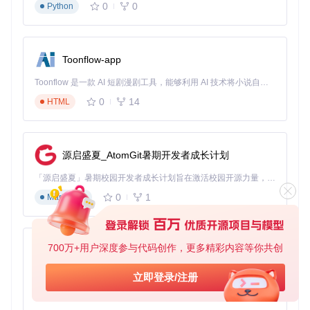
法律风险
：商业用途需获得OpenAI官方授权，本项目资源
0
0
Python
仅用于非商业场景
重要提示：使用前请签署项目贡献者协议，确保符合开源
许可要求
Toonflow-app
模块六：社区发展
Toonflow 是一款 AI 短剧漫剧工具，能够利用 AI 技术将小说自动转化为剧本，并结合 AI 生成的图片和视频，实现高效的短剧创作。借助 Toonflow，可以轻松完成从文字到影像的全流程，让短剧制作变得更加智能与便捷。
0
14
HTML
项目采用"贡献-审核-分发"的社区治理模式，目前已形成2000
+活跃贡献者网络。未来发展规划包括：
建立密钥有效性自动检测系统
源启盛夏_AtomGit暑期开发者成长计划
开发API调用监控仪表盘
构建多语言技术文档库
「源启盛夏」暑期校园开发者成长计划旨在激活校园开源力量，通过积分激励、认证扶持、资源倾斜等形式，引导高校组织和开发者完成「入驻 — 建项目 — 做贡献 — 获认证 — 得资源」的完整闭环。无论你是想带领社团入驻平台的组织者，还是希望用代码贡献证明自己的开发者，都能在这里找到属于你的成长路径。
推出基于区块链的贡献激励机制
0
1
Markdown
社区通过GitHub Discussions进行技术交流，每月发布资源更
新报告，确保项目的可持续发展。技术民主化的本质在于打破
资源垄断，该项目正通过集体智慧让AI技术真正成为普惠性工
具。
700万+用户深度参与代码创作，更多精彩内容等你共创
AionUi
免费、本地、开源的 24/7 全天候 Cowork 应用，以及适用于 Gemini CLI、Claude Code、Codex、OpenCode、Qwen Code、Goose CLI、Auggie 等的 OpenClaw | 🌟 喜欢就点star吧
立即登录/注册
0
6
TypeScript
FREE-openai-api-keys
下载源代码