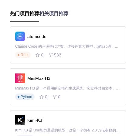
3步完成环境部署
准备Python环境
热门项目推荐
相关项目推荐
确保安装Python 3.8及以上版本
推荐使用虚拟环境隔离项目依赖
atomcode
获取项目代码
Claude Code 的开源替代方案。连接任意大模型，编辑代码，运行命令，自动验证 — 全自动执行。用 Rust 构建，极致性能。 ｜ An open-source alternative to Claude Code. Connect any LLM, edit code, run commands, and verify changes — autonomously. Built in Rust for speed. Get Started
0
533
git 
clone
Rust
cd
安装依赖包
MiniMax-H3
MiniMax H3 是一个通用的全模态生成系统。它支持对由文本、图像、视频和音频组成的多模态上下文进行统一理解，并能生成分辨率高达 2K、时长可达 15 秒的带原生立体声音频的视频。得益于面向任务泛化的系统设计，H3 在预训练阶段就已具备广泛的多模态上下文理解与生成能力，能够出色地执行复杂的多模态指令。
0
0
5分钟配置个性化抢票任务
Python
创建配置文件
复制
config.example.json
为
config.json
Kimi-K3
填写账号信息、目标演出ID和购票人信息
Kimi K3 是Kimi能力最强的模型：这是一个拥有 2.8 万亿参数的混合专家（MoE）模型，具备原生视觉理解能力，并支持 100 万 token 的上下文窗口。
设置抢票参数