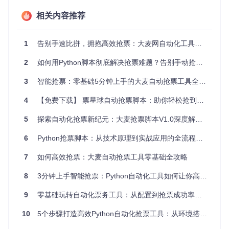
场景化解决方案：覆盖全场景购票需求
相关内容推荐
演唱会门票抢购方案
针对演唱会等高热度活动，脚本提供了"预加载-秒杀"双阶段策
1
告别手速比拼，拥抱高效抢票：大麦网自动化工具零基础上手指南
略。在开售前30分钟启动脚本，系统会自动进入准备状态，完
成登录验证和目标场次监控。当售票系统开放时，脚本将以0.
2
如何用Python脚本彻底解决抢票难题？告别手动抢票焦虑
1秒间隔发送购票请求，远超人工操作速度。
3
智能抢票：零基础5分钟上手的大麦自动抢票工具全攻略
体育赛事分时段购票策略
4
【免费下载】 票星球自动抢票脚本：助你轻松抢到心仪门票
对于分时段放票的体育赛事，工具支持设置多个抢购时间节
点。用户可预设不同场次的优先级，系统将按顺序自动尝试购
5
探索自动化抢票新纪元：大麦抢票脚本V1.0深度解析与应用指南
票，避免错过任何机会。
6
Python抢票脚本：从技术原理到实战应用的全流程指南
剧院演出多场次监控
针对剧院类多场次演出，脚本提供批量监控功能。用户可同时
7
如何高效抢票：大麦自动抢票工具零基础全攻略
添加多个目标场次，系统将实时监测各场次余票情况，一旦发
现可售座位立即锁定并完成购票。
8
3分钟上手智能抢票：Python自动化工具如何让你高效获取热门演出门票
9
零基础玩转自动化票务工具：从配置到抢票成功率提升全指南
实战指南：从零开始的抢票之旅
10
5个步骤打造高效Python自动化抢票工具：从环境搭建到反检测优化的效率提升指南