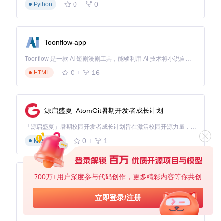
0
0
Python
配置刷新间隔（建议100-300ms）
设置最大尝试次数和超时时间
选择座位偏好和数量
Toonflow-app
验证配置有效性
Toonflow 是一款 AI 短剧漫剧工具，能够利用 AI 技术将小说自动转化为剧本，并结合 AI 生成的图片和视频，实现高效的短剧创作。借助 Toonflow，可以轻松完成从文字到影像的全流程，让短剧制作变得更加智能与便捷。
0
16
HTML
启动抢票任务
from
 Automatic_ticket_purchase 
import
 TicketPurchaser

源启盛夏_AtomGit暑期开发者成长计划
# 初始化抢票器
「源启盛夏」暑期校园开发者成长计划旨在激活校园开源力量，通过积分激励、认证扶持、资源倾斜等形式，引导高校组织和开发者完成「入驻 — 建项目 — 做贡献 — 获认证 — 得资源」的完整闭环。无论你是想带领社团入驻平台的组织者，还是希望用代码贡献证明自己的开发者，都能在这里找到属于你的成长路径。
purchaser = TicketPurchaser(config_path=
'config.json'
)

0
1
Markdown
# 启动抢票流程
700万+用户深度参与代码创作，更多精彩内容等你共创
AionUi
进阶技巧：提升成功率的秘密武器
免费、本地、开源的 24/7 全天候 Cowork 应用，以及适用于 Gemini CLI、Claude Code、Codex、OpenCode、Qwen Code、Goose CLI、Auggie 等的 OpenClaw | 🌟 喜欢就点star吧
立即登录/注册
解决验证码的3种方案
0
6
TypeScript
手动打码模式
：系统弹出验证码窗口，用户手动输入