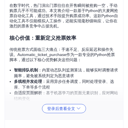
在数字时代，热门演出门票往往在开售瞬间被抢购一空，手动
购票几乎不可能成功。本文将介绍一款基于Python的大麦网抢
票自动化工具，通过技术手段提升购票成功率。这款Python自
动化工具不仅能模拟人工操作，还能实现毫秒级响应，让你在
激烈的票务竞争中占据先机。
核心价值：重新定义抢票效率
传统抢票方式面临三大痛点：手速不足、反应延迟和操作失
误。Automatic_ticket_purchase作为一款专业的Python抢票
脚本，通过以下核心优势解决这些问题：
智能排队机制
：内置动态队列监测算法，能够实时调整请求
频率，避免被系统判定为恶意请求
多线程并发处理
：采用异步任务调度，同时处理登录、选
座、下单等多个流程
自适应页面解析
：基于机器学习的页面元素识别，应对网站
结构变化
分布式部署支持
：可在多节点同时运行，提高整体抢票成功
登录后查看全文
率