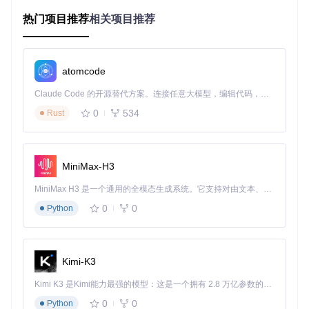
接下来，在终端运行
bundle install
来安装gem。
热门项目推荐
相关项目推荐
使用示例
在控制器、视图或任何Ruby代码中，你可以这样调用该函数
来得到时间间隔的描述：
atomcode
require
'distance_of_time_in_words'
Claude Code 的开源替代方案。连接任意大模型，编辑代码，运行命令，自动验证 — 全自动执行。用 Rust 构建，极致性能。 ｜ An open-source alternative to Claude Code. Connect any LLM, edit code, run commands, and verify changes — autonomously. Built in Rust for speed. Get Started
0
534
Rust
from_time = 
Time
.current

to_time = from_time + 
5
.hours + 
30
.minutes

MiniMax-H3
# 输出可能为：“5小时30分钟”
MiniMax H3 是一个通用的全模态生成系统。它支持对由文本、图像、视频和音频组成的多模态上下文进行统一理解，并能生成分辨率高达 2K、时长可达 15 秒的带原生立体声音频的视频。得益于面向任务泛化的系统设计，H3 在预训练阶段就已具备广泛的多模态上下文理解与生成能力，能够出色地执行复杂的多模态指令。
# 若要使用自定义范围的翻译：
scope_example = 
'datetime.distance_in_words.short'
0
0
Python
puts distance_of_time_in_words(from_time, from_time + 
50
.
# 根据en.yml中的定义，可能会输出：“an hour”
请注意，对于非Rails环境，可能需要额外的配置来使用该ge
Kimi-K3
m。
Kimi K3 是Kimi能力最强的模型：这是一个拥有 2.8 万亿参数的混合专家（MoE）模型，具备原生视觉理解能力，并支持 100 万 token 的上下文窗口。
3. 应用案例和最佳实践
0
0
Python