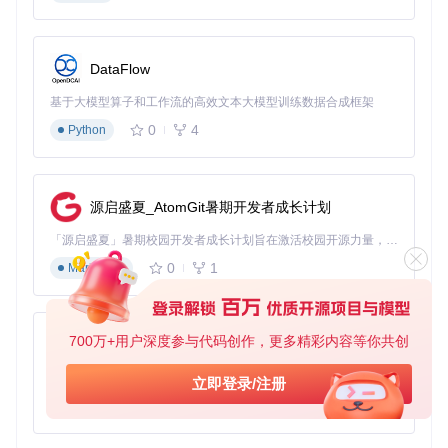
用户体验优化
：在通知邮件和用户界面中，使用自然语言表
示时间差距可以增强用户体验。
DataFlow
国际化
：利用Rails的i18n特性，可以轻松地支持多语言环
境，确保全球用户都能理解时间表述。
基于大模型算子和工作流的高效文本大模型训练数据合成框架
定制化显示
：通过调整参数，可以在不同的场景下显示更精
确（或更简化的）时间描述，如是否包含秒数，使用“约”、
0
4
Python
“超过”等词汇。
最佳实践
利用
include_seconds
选项，在需要精确到秒的场景下启
用。
源启盛夏_AtomGit暑期开发者成长计划
设计时考虑多种语言环境，确保翻译正确且符合当地语言习
「源启盛夏」暑期校园开发者成长计划旨在激活校园开源力量，通过积分激励、认证扶持、资源倾斜等形式，引导高校组织和开发者完成「入驻 — 建项目 — 做贡献 — 获认证 — 得资源」的完整闭环。无论你是想带领社团入驻平台的组织者，还是希望用代码贡献证明自己的开发者，都能在这里找到属于你的成长路径。
惯。
在关键应用逻辑中测试不同时间跨度以验证输出的一致性和
0
1
Markdown
准确性。
4. 典型生态项目
700万+用户深度参与代码创作，更多精彩内容等你共创
py-xiaozhi
虽然直接关联的特定生态项目未详细列出，但此类工具广泛应
基于Python的Xiaozhi AI，适用于想要完整Xiaozhi体验而无需拥有专用硬件的用户。
立即登录/注册
用于各类Web应用程序，特别是在基于Rails的开发中。它可以
与时间记录应用、日程管理软件、数据分析仪表板等多个领域
0
1
Python
的产品集成，提高时间相关数据展示的人性化水平。开发者社
区也常分享他们在各种项目中的使用经验，例如结合Rails的自