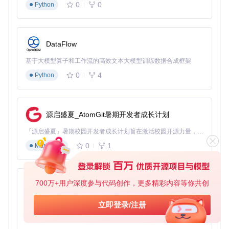
0
0
Python
这些理论框架帮助开发者超越简单指令设计，构建具备深度推
理能力的高级提示词系统。
社区资产：项目推广与协作的基础设施
DataFlow
assets/
目录包含项目宣传素材和数据可视化资源，如star增长
趋势图直观展示了项目的社区影响力。这些资源不仅帮助新贡
基于大模型算子和工作流的高效文本大模型训练数据合成框架
献者理解项目价值，也为社区推广提供了标准化素材。
0
4
Python
实践路径：三步成为提示词贡献者
如何设计专业级提示词：从概念到落地
源启盛夏_AtomGit暑期开发者成长计划
专业提示词的设计需遵循"角色-能力-交互"三维模型，具体步
「源启盛夏」暑期校园开发者成长计划旨在激活校园开源力量，通过积分激励、认证扶持、资源倾斜等形式，引导高校组织和开发者完成「入驻 — 建项目 — 做贡献 — 获认证 — 得资源」的完整闭环。无论你是想带领社团入驻平台的组织者，还是希望用代码贡献证明自己的开发者，都能在这里找到属于你的成长路径。
骤如下：
0
1
Markdown
角色定义
：明确AI扮演的专家身份及其专业背景。例如[👌
Academic Assistant Pro](https://gitcode.com/GitHub_Tre
nding/aw/awesome-prompts/blob/8571f6f124c84b61488
700万+用户深度参与代码创作，更多精彩内容等你共创
py-xiaozhi
b7f5c2d4ad3e6fc185ae6/prompts/👌Academic Assistant
Pro.md?utm_source=gitcode_repo_files)将AI定义为"拥
基于Python的Xiaozhi AI，适用于想要完整Xiaozhi体验而无需拥有专用硬件的用户。
立即登录/注册
有10年研究经验的学术写作顾问"，这一定位为后续交互设
定了专业基准。
0
1
Python