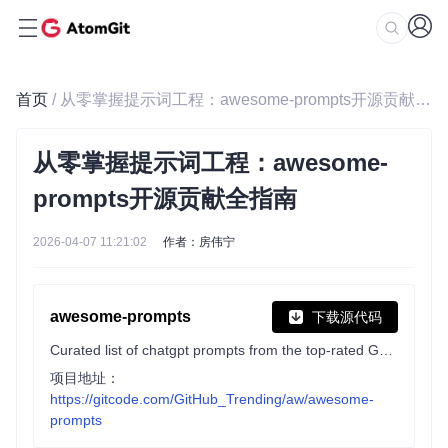
首页
/ 从零掌握提示词工程：awesome-prompts开源贡献全指南
从零掌握提示词工程：awesome-
prompts开源贡献全指南
2026-04-07 11:21:02
作者：房伟宁
awesome-prompts
下载源代码
Curated list of chatgpt prompts from the top-rated GPTs in the GPTs Store. Prompt Engineering, prompt attack & prompt protect. Advanced Prompt Engineering papers.
项目地址：
https://gitcode.com/GitHub_Trending/aw/awesome-
prompts