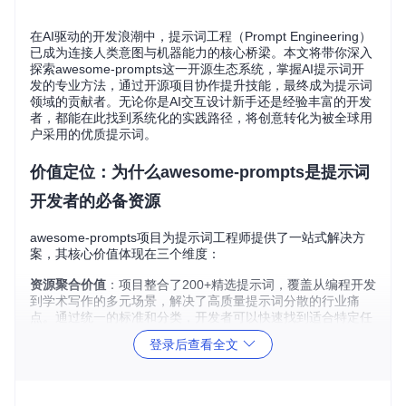
在AI驱动的开发浪潮中，提示词工程（Prompt Engineering）
已成为连接人类意图与机器能力的核心桥梁。本文将带你深入
探索awesome-prompts这一开源生态系统，掌握AI提示词开
发的专业方法，通过开源项目协作提升技能，最终成为提示词
领域的贡献者。无论你是AI交互设计新手还是经验丰富的开发
者，都能在此找到系统化的实践路径，将创意转化为被全球用
户采用的优质提示词。
价值定位：为什么awesome-prompts是提示词
开发者的必备资源
awesome-prompts项目为提示词工程师提供了一站式解决方
案，其核心价值体现在三个维度：
资源聚合价值
：项目整合了200+精选提示词，覆盖从编程开发
到学术写作的多元场景，解决了高质量提示词分散的行业痛
点。通过统一的标准和分类，开发者可以快速找到适合特定任
务的基础模板，避免重复造轮子。
登录后查看全文
学术支撑价值
：
papers/
目录收录了8篇提示词工程领域的里程
碑论文，包括Chain-of-Thought、Tree-of-Thought等前沿技
术文档，为提示词设计提供了坚实的理论基础。这些学术资源