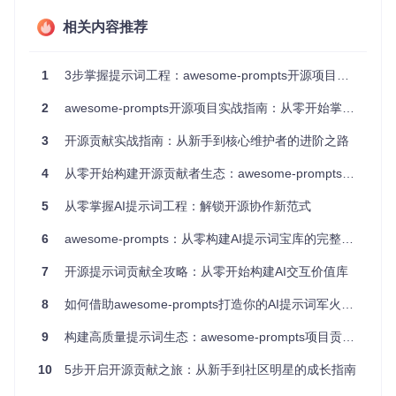
帮助开发者理解提示词背后的认知科学原理，从经验设计升维
到科学设计。
相关内容推荐
社区协同价值
：作为开源项目，awesome-prompts建立了完
善的贡献者生态，让每个参与者都能分享创意、获取反馈、提
1
3步掌握提示词工程：awesome-prompts开源项目实战指南
升技能。这种协作模式加速了提示词的迭代优化，形成了"集
体智慧驱动质量提升"的良性循环。
2
awesome-prompts开源项目实战指南：从零开始掌握提示词工程
awesome-prompts项目增长曲线
3
开源贡献实战指南：从新手到核心维护者的进阶之路
核心能力：项目生态组件的功能解析
4
从零开始构建开源贡献者生态：awesome-prompts项目参与指南
awesome-prompts的生态系统由三大核心组件构成，共同支
5
从零掌握AI提示词工程：解锁开源协作新范式
撑提示词的设计、验证和应用全流程：
6
awesome-prompts：从零构建AI提示词宝库的完整指南
提示词库：即插即用的专业模板集合
7
开源提示词贡献全攻略：从零开始构建AI交互价值库
prompts/
目录是项目的核心资产，包含各类场景化提示词模
板。这些模板按功能可分为：
8
如何借助awesome-prompts打造你的AI提示词军火库：从入门到贡献全指南
专业角色类
：如[💻Professional Coder](https://gitcode.co
9
构建高质量提示词生态：awesome-prompts项目贡献指南
m/GitHub_Trending/aw/awesome-prompts/blob/8571f6f1
24c84b61488b7f5c2d4ad3e6fc185ae6/prompts/💻Profes
10
5步开启开源贡献之旅：从新手到社区明星的成长指南
sional Coder.md?utm_source=gitcode_repo_files)将AI塑
造成全栈开发专家，支持从需求分析到代码实现的全流程辅