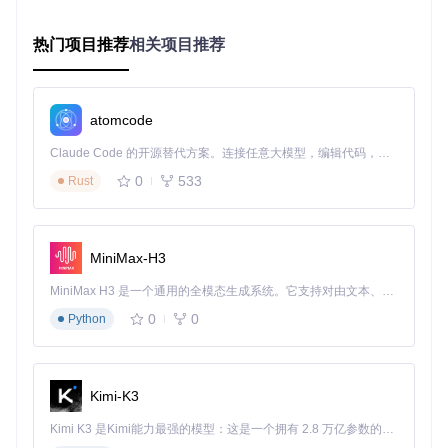
助
学习辅助类
：如[📗All-around Teacher](https://gitcode.co
热门项目推荐
相关项目推荐
m/GitHub_Trending/aw/awesome-prompts/blob/8571f6f1
24c84b61488b7f5c2d4ad3e6fc185ae6/prompts/📗All-aro
und Teacher.md?utm_source=gitcode_repo_files)构建了
个性化知识传递系统，实现复杂概念的快速掌握
atomcode
创作工具类
：如✏️All-around Writer (Professional Version).
Claude Code 的开源替代方案。连接任意大模型，编辑代码，运行命令，自动验证 — 全自动执行。用 Rust 构建，极致性能。 ｜ An open-source alternative to Claude Code. Connect any LLM, edit code, run commands, and verify changes — autonomously. Built in Rust for speed. Get Started
md)提供结构化写作框架，提升内容创作效率
0
533
Rust
每个提示词模板都经过社区验证，确保在特定场景下的有效性
和可靠性，开发者可直接使用或作为基础进行二次定制。
学术资源：提示词设计的理论基石
MiniMax-H3
papers/
目录收录的学术文献为提示词开发提供了方法论指
MiniMax H3 是一个通用的全模态生成系统。它支持对由文本、图像、视频和音频组成的多模态上下文进行统一理解，并能生成分辨率高达 2K、时长可达 15 秒的带原生立体声音频的视频。得益于面向任务泛化的系统设计，H3 在预训练阶段就已具备广泛的多模态上下文理解与生成能力，能够出色地执行复杂的多模态指令。
导。其中：
0
0
Python
Chain-of-Thought Prompting
：教导AI通过逐步推理解决
复杂问题，适用于数学计算、逻辑分析类提示词设计
Tree of Thoughts
：引入多路径探索机制，使AI能够评估
不同推理方向并选择最优解，提升创意类提示词的质量
Kimi-K3
Algorithm of Thoughts
：通过算法化思维链设计，增强AI
在探索创意时的系统性和效率
Kimi K3 是Kimi能力最强的模型：这是一个拥有 2.8 万亿参数的混合专家（MoE）模型，具备原生视觉理解能力，并支持 100 万 token 的上下文窗口。