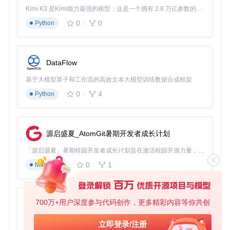
Kimi K3 是Kimi能力最强的模型：这是一个拥有 2.8 万亿参数的混合专家（MoE）模型，具备原生视觉理解能力，并支持 100 万 token 的上下文窗口。
A：完全支持Intel芯片MacBook，通过Legacy模式可实现Win
dows安装。M系列芯片需配合虚拟机使用。
0
0
Python
未来展望：持续进化的工具生态
开发团队计划加入分区自定义功能，支持用户调整系统分区大
DataFlow
小；新增ESD文件解压模块，直接处理微软官方压缩镜像；优
基于大模型算子和工作流的高效文本大模型训练数据合成框架
化ARM架构支持，适配更多硬件平台。
0
4
Python
想要体验高效的Windows启动盘制作？立即获取项目源码开始
使用，让系统部署工作变得轻松简单。
源启盛夏_AtomGit暑期开发者成长计划
WinDiskWriter
下载源代码
「源启盛夏」暑期校园开发者成长计划旨在激活校园开源力量，通过积分激励、认证扶持、资源倾斜等形式，引导高校组织和开发者完成「入驻 — 建项目 — 做贡献 — 获认证 — 得资源」的完整闭环。无论你是想带领社团入驻平台的组织者，还是希望用代码贡献证明自己的开发者，都能在这里找到属于你的成长路径。
🖥 Windows Bootable USB creator for macOS. 🛠 Patches Windows 11 to bypass TPM and Secure Boot requirements. 👾 UEFI & Legacy Support
0
1
Markdown
项目地址：
https://gitcode.com/gh_mirrors/wi/WinDiskWriter
700万+用户深度参与代码创作，更多精彩内容等你共创
py-xiaozhi
基于Python的Xiaozhi AI，适用于想要完整Xiaozhi体验而无需拥有专用硬件的用户。
立即登录/注册