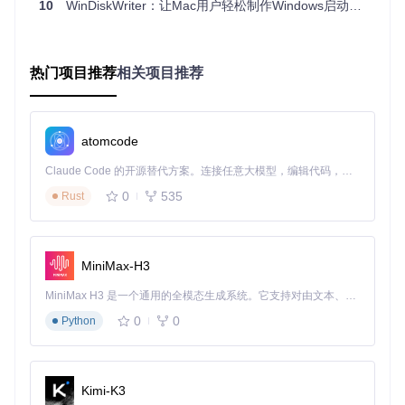
技术细节。通过异步任务调度优化资源占用，制作过程不影响
10
WinDiskWriter：让Mac用户轻松制作Windows启动盘的开源工具
Mac正常使用。
实用指南：从安装到使用的全流程
热门项目推荐
相关项目推荐
环境准备与安装
克隆项目仓库：
git clone https://gitcode.com/gh
_mirrors/wi/windiskwriter
atomcode
按照文档指引完成依赖配置
启动应用程序，系统会自动检测环境兼容性
Claude Code 的开源替代方案。连接任意大模型，编辑代码，运行命令，自动验证 — 全自动执行。用 Rust 构建，极致性能。 ｜ An open-source alternative to Claude Code. Connect any LLM, edit code, run commands, and verify changes — autonomously. Built in Rust for speed. Get Started
启动盘制作步骤
点击"选择ISO"按钮导入Windows镜像文件
0
535
Rust
插入至少8GB容量的USB设备，在设备列表中选择目标盘
根据需求勾选"Windows 11破解"等高级选项
点击"开始制作"，等待进度条完成
MiniMax-H3
常见问题：解答用户核心疑问
MiniMax H3 是一个通用的全模态生成系统。它支持对由文本、图像、视频和音频组成的多模态上下文进行统一理解，并能生成分辨率高达 2K、时长可达 15 秒的带原生立体声音频的视频。得益于面向任务泛化的系统设计，H3 在预训练阶段就已具备广泛的多模态上下文理解与生成能力，能够出色地执行复杂的多模态指令。
Q：制作过程中可以取消操作吗？
0
0
Python
A：支持中途取消，但建议完成后再拔出U盘，避免设备损
坏。取消后已写入数据会自动清理。
Kimi-K3
Q：制作的启动盘支持MacBook吗？